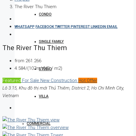
The River Thu Thiem
CONDO
WHATSAPP
FACEBOOK
TWITTER
PINTEREST
LINKEDIN
EMAIL
SINGLE FAMILY
The River Thu Thiem
from
261.266
4.584/(107m VND / m2)
STUDIO
Featured
For Sale
New Construction
Hot Offer
Lô 3.15, Khu đô thị mới Thủ Thiêm, District 2, Ho Chi Minh City,
Vietnam
VILLA
COMMERCIAL