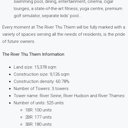
swimming pool, dining, entertainment, cinema, cigar
lounges, a state-of-the-art fitness, yoga centre, premium
golf simulator, separate kids’ pool…
Every moment at The River Thu Thiem will be fully marked with a
variety of spaces serving all the needs of residents, is the pride
of future owners.
The River Thu Thiem Information
Land size: 15,378 sqm
Construction size: 9,126 sqm
Construction density: 60.78%
Number of Towers: 3 towers
Tower name: River Seine, River Hudson and River Thames
Number of units: 525 units
1BR: 100 units
2BR: 177 units
3BR: 180 units