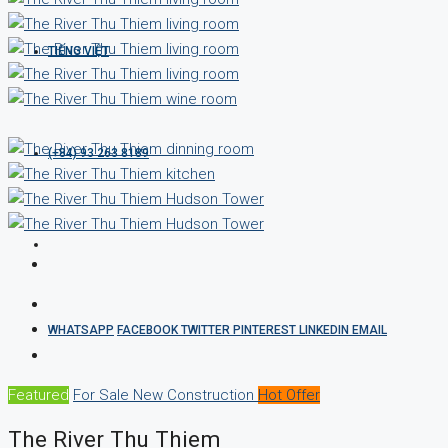
TIẾNG VIỆT
(+84) 93 263 8189
WHATSAPP
FACEBOOK
TWITTER
PINTEREST
LINKEDIN
EMAIL
Featured
For Sale
New Construction
Hot Offer
The River Thu Thiem