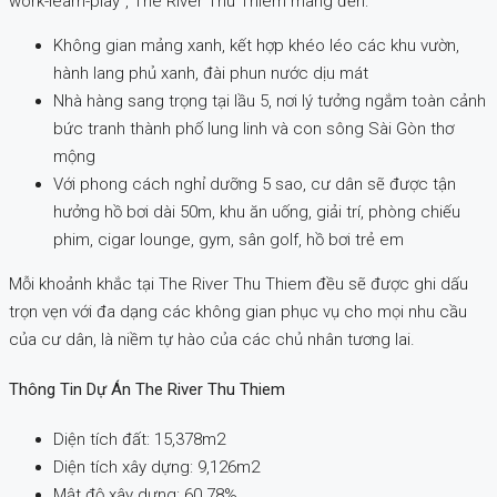
work-learn-play”, The River Thu Thiem mang đến:
Không gian mảng xanh, kết hợp khéo léo các khu vườn,
hành lang phủ xanh, đài phun nước dịu mát
Nhà hàng sang trọng tại lầu 5, nơi lý tưởng ngắm toàn cảnh
bức tranh thành phố lung linh và con sông Sài Gòn thơ
mộng
Với phong cách nghỉ dưỡng 5 sao, cư dân sẽ được tận
hưởng hồ bơi dài 50m, khu ăn uống, giải trí, phòng chiếu
phim, cigar lounge, gym, sân golf, hồ bơi trẻ em
Mỗi khoảnh khắc tại The River Thu Thiem đều sẽ được ghi dấu
trọn vẹn với đa dạng các không gian phục vụ cho mọi nhu cầu
của cư dân, là niềm tự hào của các chủ nhân tương lai.
Thông Tin Dự Án The River Thu Thiem
Diện tích đất: 15,378m2
Diện tích xây dựng: 9,126m2
Mật độ xây dựng: 60.78%