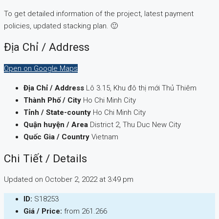
To get detailed information of the project, latest payment
policies, updated stacking plan. 🙂
Địa Chỉ / Address
Open on Google Maps
Địa Chỉ / Address
Lô 3.15, Khu đô thị mới Thủ Thiêm
Thành Phố / City
Ho Chi Minh City
Tỉnh / State-county
Ho Chi Minh City
Quận huyện / Area
District 2, Thu Duc New City
Quốc Gia / Country
Vietnam
Chi Tiết / Details
Updated on October 2, 2022 at 3:49 pm
ID:
S18253
Giá / Price:
from
261.266