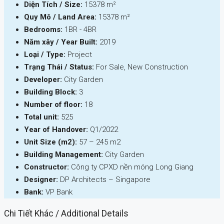
Diện Tích / Size:
15378 m²
Quy Mô / Land Area:
15378 m²
Bedrooms:
1BR - 4BR
Năm xây / Year Built:
2019
Loại / Type:
Project
Trạng Thái / Status:
For Sale, New Construction
Developer:
City Garden
Building Block:
3
Number of floor:
18
Total unit:
525
Year of Handover:
Q1/2022
Unit Size (m2):
57 – 245 m2
Building Management:
City Garden
Constructor:
Công ty CPXD nền móng Long Giang
Designer:
DP Architects – Singapore
Bank:
VP Bank
Chi Tiết Khác / Additional Details