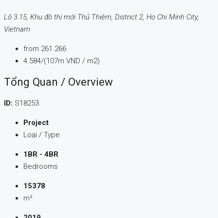
Lô 3.15, Khu đô thị mới Thủ Thiêm, District 2, Ho Chi Minh City,
Vietnam
from
261.266
4.584/(107m VND / m2)
Tổng Quan / Overview
ID:
S18253
Project
Loại / Type
1BR - 4BR
Bedrooms
15378
m²
2019