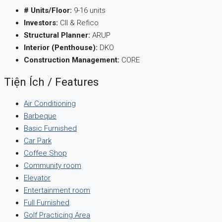
# Units/Floor:
9-16 units
Investors:
CII & Refico
Structural Planner:
ARUP
Interior (Penthouse):
DKO
Construction Management:
CORE
Tiện Ích / Features
Air Conditioning
Barbeque
Basic Furnished
Car Park
Coffee Shop
Community room
Elevator
Entertainment room
Full Furnished
Golf Practicing Area