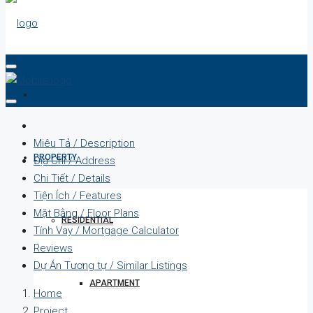
PROJECTS
Miêu Tả / Description
PROPERTY
Địa Chỉ / Address
Chi Tiết / Details
Tiện Ích / Features
Mặt Bằng / Floor Plans
RESIDENTIAL
Tính Vay / Mortgage Calculator
Reviews
Dự Án Tương tự / Similar Listings
APARTMENT
Home
Project