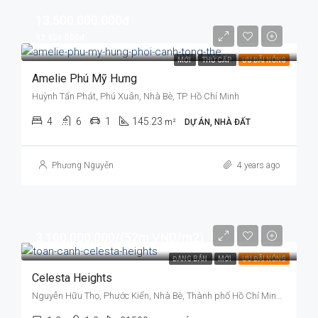
13.500.000.000đ
92.956.000đ
MỚI
THỨ CẤP
ƯU ĐÃI NÓNG
Amelie Phú Mỹ Hưng
Huỳnh Tấn Phát, Phú Xuân, Nhà Bè, TP. Hồ Chí Minh
4
6
1
145.23
m²
DỰ ÁN, NHÀ ĐẤT
Phương Nguyễn
4 years ago
3.100.000.000/(52m VND/m2)
ĐANG BÁN
MỚI
ƯU ĐÃI NÓNG
Celesta Heights
Nguyễn Hữu Thọ, Phước Kiển, Nhà Bè, Thành phố Hồ Chí Minh 700000, Vietnam