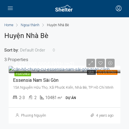
Home
Ngoại thành
Huyện Nhà Bè
Huyện Nhà Bè
Sort by:
Default Order
3 Properties
4.390.000.000đ/(55tr/m2)
MỚI
ƯU ĐÃI NÓNG
FEATURED
Essensia Nam Sài Gòn
15A Nguyễn Hữu Thọ, Xã Phước Kiển, Nhà Bè, TP Hồ Chí Minh
2-3
2
10481
m²
DỰ ÁN
Phương Nguyễn
4 years ago