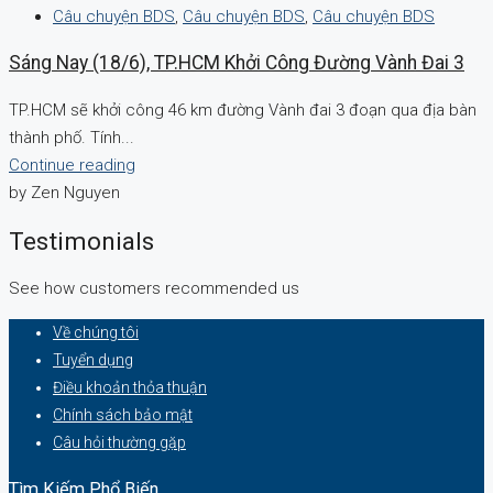
Câu chuyện BDS
,
Câu chuyện BDS
,
Câu chuyện BDS
Sáng Nay (18/6), TP.HCM Khởi Công Đường Vành Đai 3
TP.HCM sẽ khởi công 46 km đường Vành đai 3 đoạn qua địa bàn
thành phố. Tính...
Continue reading
by Zen Nguyen
Testimonials
See how customers recommended us
Về chúng tôi
Tuyển dụng
Điều khoản thỏa thuận
Chính sách bảo mật
Câu hỏi thường gặp
Tìm Kiếm Phổ Biến