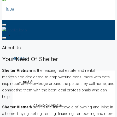
DỰ ÁN
About Us
Your Need Of Shelter
MUA BÁN
Shelter Vietnam
is the leading real estate and rental
marketplace dedicated to empowering consumers with data,
NHÀ Ở
inspiration and knowledge around the place they call home, and
connecting them with the best local professionals who can
help.
CĂN HỘ CHUNG CƯ
Shelter Vietnam
serves the full lifecycle of owning and living in
a home: buying, selling, renting, financing, remodeling and more.