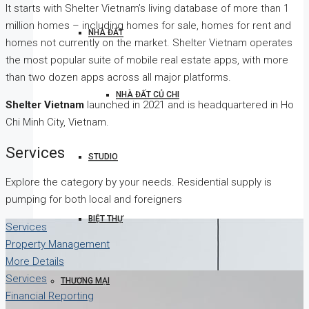
It starts with Shelter Vietnam’s living database of more than 1
million homes – including homes for sale, homes for rent and
NHÀ ĐẤT
homes not currently on the market. Shelter Vietnam operates
the most popular suite of mobile real estate apps, with more
than two dozen apps across all major platforms.
NHÀ ĐẤT CỦ CHI
Shelter Vietnam
launched in 2021 and is headquartered in Ho
Chi Minh City, Vietnam.
Services
STUDIO
Explore the category by your needs. Residential supply is
pumping for both local and foreigners
BIỆT THỰ
Services
Property Management
More Details
Services
THƯƠNG MẠI
Financial Reporting