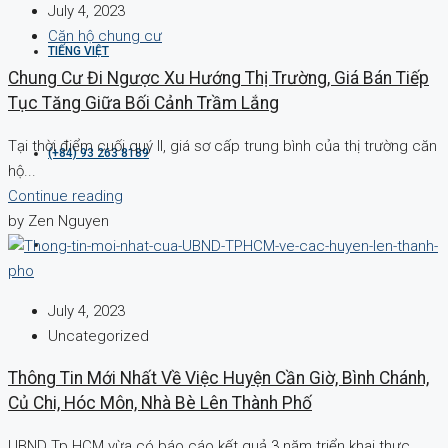
July 4, 2023
Căn hộ chung cư
TIẾNG VIỆT
Chung Cư Đi Ngược Xu Hướng Thị Trường, Giá Bán Tiếp
Tục Tăng Giữa Bối Cảnh Trầm Lắng
Tại thời điểm cuối quý II, giá sơ cấp trung bình của thị trường căn
(+84) 93 263 8189
hộ...
Continue reading
by Zen Nguyen
July 4, 2023
Uncategorized
Thông Tin Mới Nhất Về Việc Huyện Cần Giờ, Bình Chánh,
Củ Chi, Hóc Môn, Nhà Bè Lên Thành Phố
UBND Tp.HCM vừa có báo cáo kết quả 3 năm triển khai thực