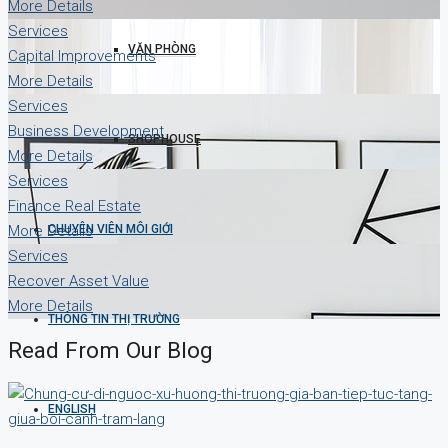
More Details
Services
VĂN PHÒNG
Capital Improvements
More Details
Services
Business Development
SHOPHOUSE
More Details
Services
Finance Real Estate
CHUYÊN VIÊN MÔI GIỚI
More Details
Services
Recover Asset Value
More Details
THÔNG TIN THỊ TRƯỜNG
Read From Our Blog
ENGLISH