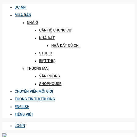
DỰ ÁN
MUA BÁN
NHÀ Ở
CĂN HỘ CHUNG CƯ
NHÀ ĐẤT
NHÀ ĐẤT CỦ CHI
STUDIO
BIỆT THỰ
THƯƠNG MẠI
VĂN PHÒNG
SHOPHOUSE
CHUYÊN VIÊN MÔI GIỚI
THÔNG TIN THỊ TRƯỜNG
ENGLISH
TIẾNG VIỆT
LOGIN