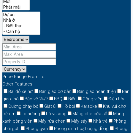
Price Range
From
To
Other Features
Bãi đỗ xe hơi
Bàn giao cơ bản
Bàn giao hoàn thiện
Bàn
giao thô
Bảo vệ 24/7
BBQ
Biển
Công viên
Điều hòa
Đường chạy bộ
Giặt ủi
Hồ bơi
Karaoke
Khu vui chơi
trẻ em
Lò nướng
Lò vi song
Màng che cửa sổ
Mảng
xanh công viên
Máy rửa chén
Máy sấy
Nhà trẻ
Phòng
chơi golf
Phòng gym
Phòng sinh hoạt cộng đồng
Phòng