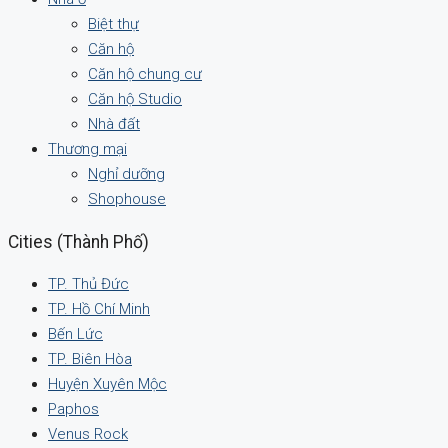
Biệt thự
Căn hộ
Căn hộ chung cư
Căn hộ Studio
Nhà đất
Thương mại
Nghỉ dưỡng
Shophouse
Cities (Thành Phố)
TP. Thủ Đức
TP. Hồ Chí Minh
Bến Lức
TP. Biên Hòa
Huyện Xuyên Mộc
Paphos
Venus Rock