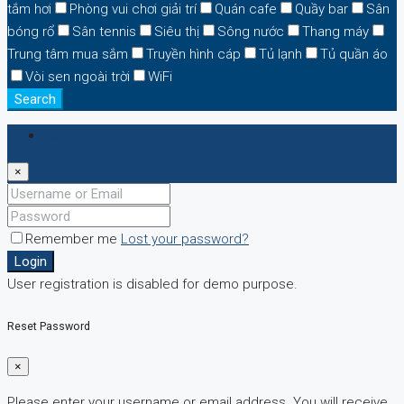
tắm hơi
Phòng vui chơi giải trí
Quán cafe
Quầy bar
Sân
bóng rổ
Sân tennis
Siêu thị
Sông nước
Thang máy
Trung tâm mua sắm
Truyền hình cáp
Tủ lạnh
Tủ quần áo
Vòi sen ngoài trời
WiFi
Search
Login
×
Remember me
Lost your password?
Login
User registration is disabled for demo purpose.
Reset Password
×
Please enter your username or email address. You will receive