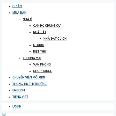
DỰ ÁN
MUA BÁN
NHÀ Ở
CĂN HỘ CHUNG CƯ
NHÀ ĐẤT
NHÀ ĐẤT CỦ CHI
STUDIO
BIỆT THỰ
THƯƠNG MẠI
VĂN PHÒNG
SHOPHOUSE
CHUYÊN VIÊN MÔI GIỚI
THÔNG TIN THỊ TRƯỜNG
ENGLISH
TIẾNG VIỆT
LOGIN