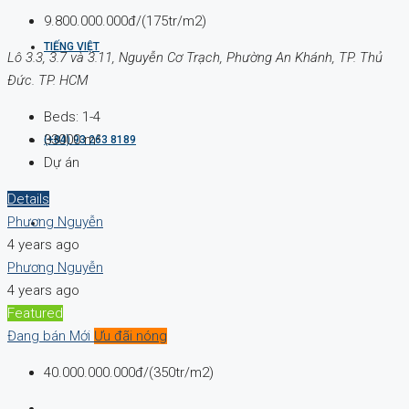
9.800.000.000đ/(175tr/m2)
TIẾNG VIỆT
Lô 3.3, 3.7 và 3.11, Nguyễn Cơ Trạch, Phường An Khánh, TP. Thủ
Đức. TP. HCM
Beds:
1-4
33000
m²
(+84) 93 263 8189
Dự án
Details
Phương Nguyễn
4 years ago
Phương Nguyễn
4 years ago
Featured
Đang bán
Mới
Ưu đãi nóng
40.000.000.000đ/(350tr/m2)