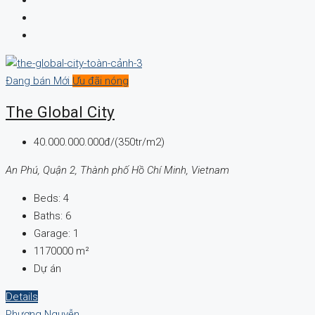
Đang bán
Mới
Ưu đãi nóng
The Global City
40.000.000.000đ/(350tr/m2)
An Phú, Quận 2, Thành phố Hồ Chí Minh, Vietnam
Beds:
4
Baths:
6
Garage:
1
1170000
m²
Dự án
Details
Phương Nguyễn