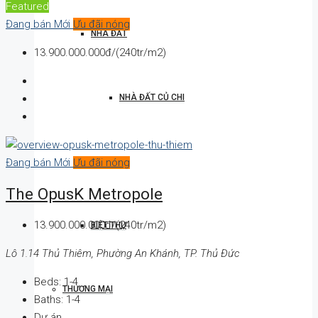
Featured
Đang bán
Mới
Ưu đãi nóng
NHÀ ĐẤT
13.900.000.000đ/(240tr/m2)
NHÀ ĐẤT CỦ CHI
STUDIO
Đang bán
Mới
Ưu đãi nóng
The OpusK Metropole
13.900.000.000đ/(240tr/m2)
BIỆT THỰ
Lô 1.14 Thủ Thiêm, Phường An Khánh, TP. Thủ Đức
Beds:
1-4
THƯƠNG MẠI
Baths:
1-4
Dự án