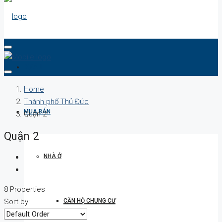
DỰ ÁN
Home
Thành phố Thủ Đức
MUA BÁN
Quận 2
Quận 2
NHÀ Ở
8 Properties
CĂN HỘ CHUNG CƯ
Sort by: