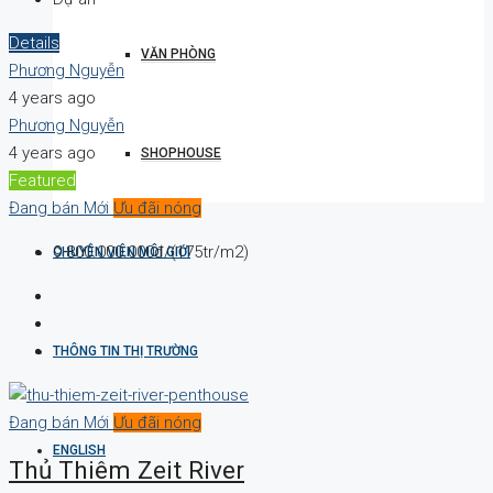
Details
VĂN PHÒNG
Phương Nguyễn
4 years ago
Phương Nguyễn
4 years ago
SHOPHOUSE
Featured
Đang bán
Mới
Ưu đãi nóng
9.800.000.000đ/(175tr/m2)
CHUYÊN VIÊN MÔI GIỚI
THÔNG TIN THỊ TRƯỜNG
Đang bán
Mới
Ưu đãi nóng
ENGLISH
Thủ Thiêm Zeit River