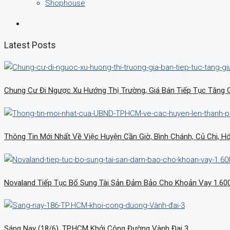
Shophouse
Latest Posts
Chung Cư Đi Ngược Xu Hướng Thị Trường, Giá Bán Tiếp Tục Tăng 
Thông Tin Mới Nhất Về Việc Huyện Cần Giờ, Bình Chánh, Củ Chi, 
Novaland Tiếp Tục Bổ Sung Tài Sản Đảm Bảo Cho Khoản Vay 1.60
Sáng Nay (18/6), TP.HCM Khởi Công Đường Vành Đai 3