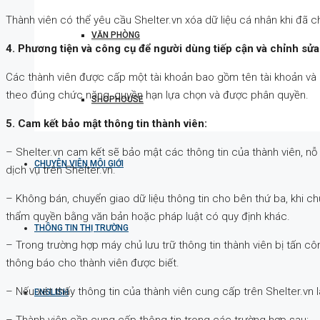
Thành viên có thể yêu cầu Shelter.vn xóa dữ liệu cá nhân khi đã c
VĂN PHÒNG
4. Phương tiện và công cụ để người dùng tiếp cận và chỉnh sửa 
Các thành viên được cấp một tài khoản bao gồm tên tài khoản và m
theo đúng chức năng, quyền hạn lựa chọn và được phân quyền.
SHOPHOUSE
5. Cam kết bảo mật thông tin thành viên:
– Shelter.vn cam kết sẽ bảo mật các thông tin của thành viên, nỗ
CHUYÊN VIÊN MÔI GIỚI
dịch vụ trên Shelter.vn.
– Không bán, chuyển giao dữ liệu thông tin cho bên thứ ba, khi 
thẩm quyền bằng văn bản hoặc pháp luật có quy định khác.
THÔNG TIN THỊ TRƯỜNG
– Trong trường hợp máy chủ lưu trữ thông tin thành viên bị tấn cô
thông báo cho thành viên được biết.
– Nếu xét thấy thông tin của thành viên cung cấp trên Shelter.vn 
ENGLISH
– Thành viên cần cung cấp thông tin trong các trường hợp sau: