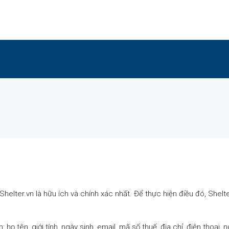
helter.vn là hữu ích và chính xác nhất. Để thực hiện điều đó, Shel
ọ tên, giới tính, ngày sinh, email, mã số thuế, địa chỉ, điện thoại, 