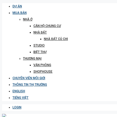
DỰ ÁN
MUA BÁN
NHÀ Ở
CĂN HỘ CHUNG CƯ
NHÀ ĐẤT
NHÀ ĐẤT CỦ CHI
STUDIO
BIỆT THỰ
THƯƠNG MẠI
VĂN PHÒNG
SHOPHOUSE
CHUYÊN VIÊN MÔI GIỚI
THÔNG TIN THỊ TRƯỜNG
ENGLISH
TIẾNG VIỆT
LOGIN