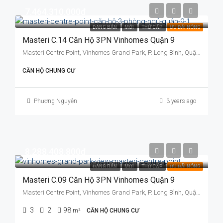
7.464.310.000đ
ĐANG BÁN
MỚI
THỨ CẤP
ƯU ĐÃI NÓNG
Masteri C.14 Căn Hộ 3PN Vinhomes Quận 9
Masteri Centre Point, Vinhomes Grand Park, P. Long Bình, Quận 9, TP. Thủ Đức, TP. HCM
CĂN HỘ CHUNG CƯ
Phương Nguyễn
3 years ago
8.288.408.800đ
ĐANG BÁN
MỚI
THỨ CẤP
ƯU ĐÃI NÓNG
Masteri C.09 Căn Hộ 3PN Vinhomes Quận 9
Masteri Centre Point, Vinhomes Grand Park, P. Long Bình, Quận 9, TP. Thủ Đức, TP. HCM
3
2
98
m²
CĂN HỘ CHUNG CƯ