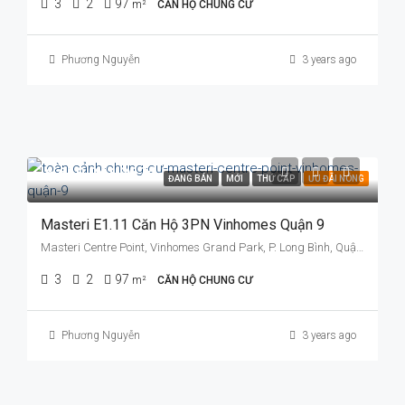
3
2
97
m²
CĂN HỘ CHUNG CƯ
Phương Nguyễn
3 years ago
6.610.241.867đ
ĐANG BÁN
MỚI
THỨ CẤP
ƯU ĐÃI NÓNG
Masteri E1.11 Căn Hộ 3PN Vinhomes Quận 9
Masteri Centre Point, Vinhomes Grand Park, P. Long Bình, Quận 9, TP. Thủ Đức, TP. HCM
3
2
97
m²
CĂN HỘ CHUNG CƯ
Phương Nguyễn
3 years ago