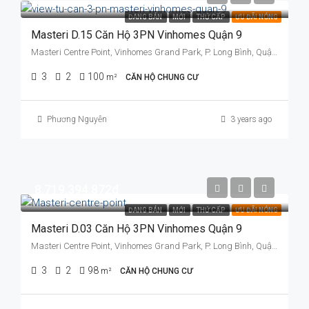
ĐANG BÁN
MỚI
THỨ CẤP
ƯU ĐÃI NÓNG
Masteri D.15 Căn Hộ 3PN Vinhomes Quận 9
Masteri Centre Point, Vinhomes Grand Park, P. Long Bình, Quận 9, TP. Thủ Đức, TP. HCM
3
2
100
m²
CĂN HỘ CHUNG CƯ
Phương Nguyễn
3 years ago
8.719.394.872đ
ĐANG BÁN
MỚI
THỨ CẤP
ƯU ĐÃI NÓNG
Masteri D.03 Căn Hộ 3PN Vinhomes Quận 9
Masteri Centre Point, Vinhomes Grand Park, P. Long Bình, Quận 9, TP. Thủ Đức, TP. HCM
3
2
98
m²
CĂN HỘ CHUNG CƯ