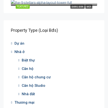
Hoàng Hữu Nam, P. Long Bình, Quận 9, TP. Thủ Đức, TP. HCM
FEATURED
ĐANG BÁN
MỚI
Property Type (Loại Bđs)
Dự án
Nhà ở
Biệt thự
Căn hộ
Căn hộ chung cư
Căn hộ Studio
Nhà đất
Thương mại