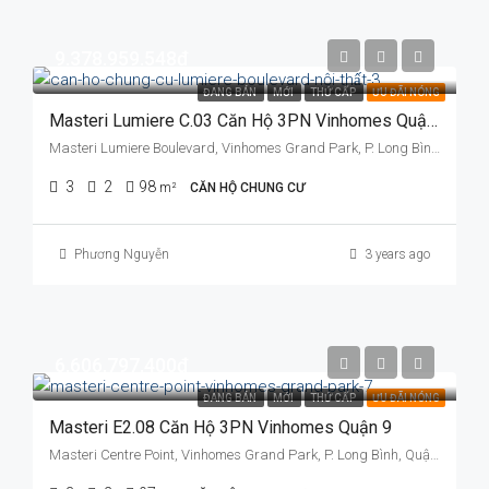
9.378.959.548đ
ĐANG BÁN
MỚI
THỨ CẤP
ƯU ĐÃI NÓNG
Masteri Lumiere C.03 Căn Hộ 3PN Vinhomes Quận 9
Masteri Lumiere Boulevard, Vinhomes Grand Park, P. Long Bình, Quận 9, TP. Thủ Đức, TP. HCM
3
2
98
m²
CĂN HỘ CHUNG CƯ
Phương Nguyễn
3 years ago
6.606.797.400đ
ĐANG BÁN
MỚI
THỨ CẤP
ƯU ĐÃI NÓNG
Masteri E2.08 Căn Hộ 3PN Vinhomes Quận 9
Masteri Centre Point, Vinhomes Grand Park, P. Long Bình, Quận 9, TP. Thủ Đức, TP. HCM