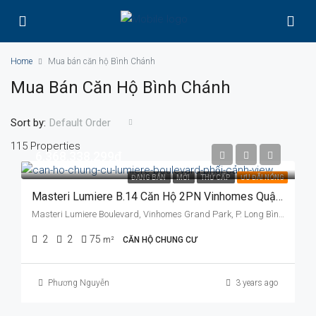
Home
Mua bán căn hộ Bình Chánh
Mua Bán Căn Hộ Bình Chánh
Sort by:
Default Order
115 Properties
6.368.338.299đ
ĐANG BÁN
MỚI
THỨ CẤP
ƯU ĐÃI NÓNG
Masteri Lumiere B.14 Căn Hộ 2PN Vinhomes Quận 9
Masteri Lumiere Boulevard, Vinhomes Grand Park, P. Long Bình, Quận 9, TP. Thủ Đức, TP. HCM
2
2
75
m²
CĂN HỘ CHUNG CƯ
Phương Nguyễn
3 years ago