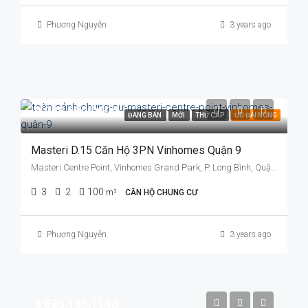
Phương Nguyễn
3 years ago
8.028.650.000đ
ĐANG BÁN
MỚI
THỨ CẤP
ƯU ĐÃI NÓNG
Masteri D.15 Căn Hộ 3PN Vinhomes Quận 9
Masteri Centre Point, Vinhomes Grand Park, P. Long Bình, Quận 9, TP. Thủ Đức, TP. HCM
3
2
100
m²
CĂN HỘ CHUNG CƯ
Phương Nguyễn
3 years ago
8.536.186.114đ