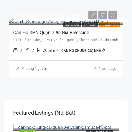
4.580.000.000đ/(39tr VND/m2)
ĐANG BÁN
THỨ CẤP
ƯU ĐÃI NÓNG
Căn Hộ 3PN Quận 7 An Gia Riverside
01 Đ. Lê Thị Chợ, P. Phú Nhuận, Quận 7, Thành phố Hồ Chí Minh
3
2
2658
m²
CĂN HỘ CHUNG CƯ, NHÀ Ở
Phương Nguyễn
4 years ago
Featured Listings (Nổi Bật)
3.900.000.000đ/(56.5tr/m2)
3.5
170 Đường Lò Lu, P. Trường Thạnh, TP. Thủ Đức, TP. HCM