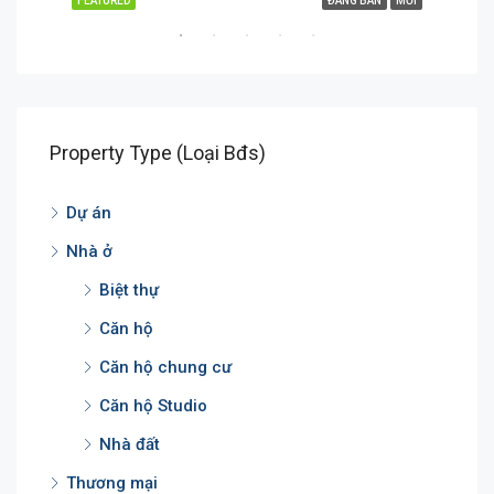
MỚI
FEATURED
ĐANG BÁN
MỚI
FEA
Property Type (Loại Bđs)
Dự án
Hoàng Hữu Nam, P. Long Bình, Quận 9, TP. Thủ Đức, TP. HCM
Nhà ở
Biệt thự
Căn hộ
Căn hộ chung cư
Căn hộ Studio
Nhà đất
Thương mại