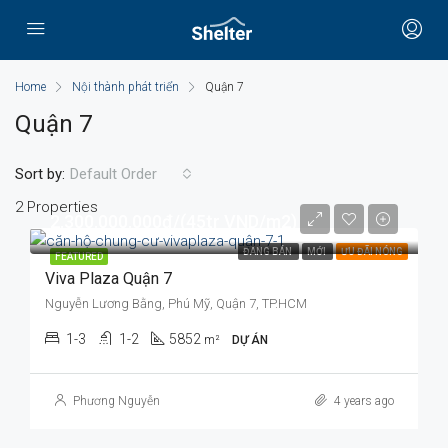
Home
Nội thành phát triển
Quận 7
Quận 7
Sort by:
Default Order
2 Properties
2.300.000.000đ/(45tr VND/m2)
ĐANG BÁN
MỚI
ƯU ĐÃI NÓNG
FEATURED
Viva Plaza Quận 7
Nguyễn Lương Bằng, Phú Mỹ, Quận 7, TP.HCM
1-3
1-2
5852
m²
DỰ ÁN
Phương Nguyễn
4 years ago