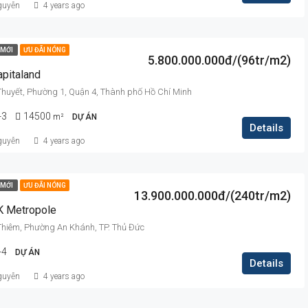
guyễn
4 years ago
MỚI
ƯU ĐÃI NÓNG
5.800.000.000đ/(96tr/m2)
apitaland
Thuyết, Phường 1, Quận 4, Thành phố Hồ Chí Minh
-3
14500
m²
DỰ ÁN
Details
guyễn
4 years ago
MỚI
ƯU ĐÃI NÓNG
13.900.000.000đ/(240tr/m2)
K Metropole
 Thiêm, Phường An Khánh, TP. Thủ Đức
-4
DỰ ÁN
Details
guyễn
4 years ago