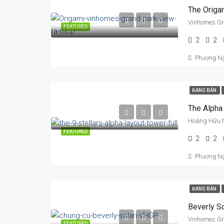
The Origa
Vinhomes Gra
FEATURED
2
2
Phương N
ĐANG BÁN
The Alpha 
Hoàng Hữu Na
FEATURED
2
2
Phương N
ĐANG BÁN
Beverly So
Vinhomes Gra
FEATURED