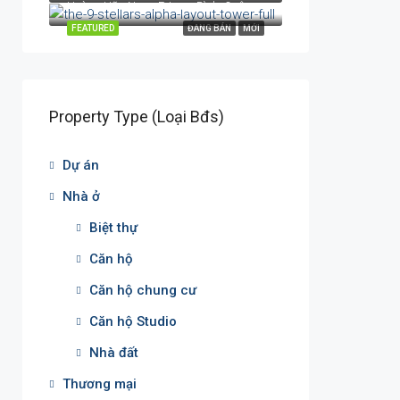
Hoàng Hữu Nam, P. Long Bình, Quận 9, TP. Thủ Đức, TP. HCM
FEATURED
ĐANG BÁN
MỚI
Property Type (Loại Bđs)
Dự án
Nhà ở
Biệt thự
Căn hộ
Căn hộ chung cư
Căn hộ Studio
Nhà đất
Thương mại