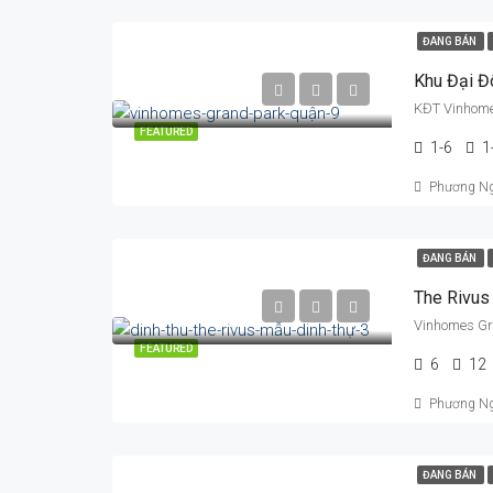
ĐANG BÁN
Khu Đại Đ
KĐT Vinhomes
FEATURED
1-6
1
Phương N
ĐANG BÁN
The Rivus
Vinhomes Gra
FEATURED
6
12
Phương N
ĐANG BÁN