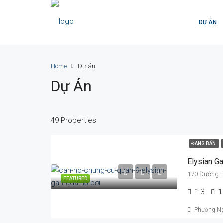
DỰ ÁN
Home
Dự án
Dự Án
49 Properties
ĐANG BÁN
Elysian G
170 Đường Lò
FEATURED
1-3
1
Phương N