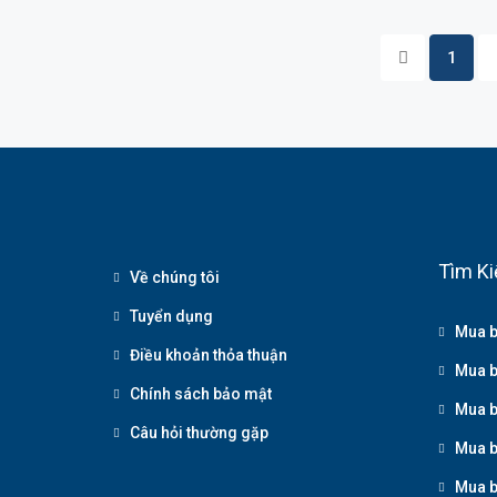
1
Tìm Ki
Về chúng tôi
Tuyển dụng
Mua b
Điều khoản thỏa thuận
Mua b
Chính sách bảo mật
Mua b
Câu hỏi thường gặp
Mua b
Mua b