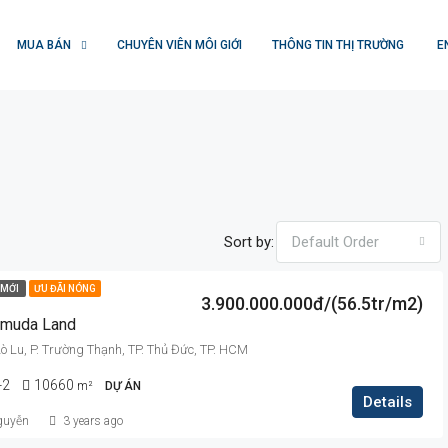
MUA BÁN
CHUYÊN VIÊN MÔI GIỚI
THÔNG TIN THỊ TRƯỜNG
E
Sort by:
Default Order
MỚI
ƯU ĐÃI NÓNG
3.900.000.000đ/(56.5tr/m2)
amuda Land
 Lu, P. Trường Thạnh, TP. Thủ Đức, TP. HCM
-2
10660
m²
DỰ ÁN
Details
guyễn
3 years ago