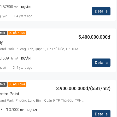
87800
m²
DỰ ÁN
Details
guyễn
4 years ago
MỚI
ƯU ĐÃI NÓNG
5.480.000.000đ
ly
nd Park, P. Long Bình, Quận 9, TP. Thủ Đức, TP. HCM
53916
m²
DỰ ÁN
Details
guyễn
4 years ago
MỚI
ƯU ĐÃI NÓNG
3.900.000.000đ/(55tr/m2)
entre Point
Vinhomes Grand Park, Phường Long Bình, Quận 9, TP. Thủ Đức, TP.HCM
-3
37000
m²
DỰ ÁN
Details