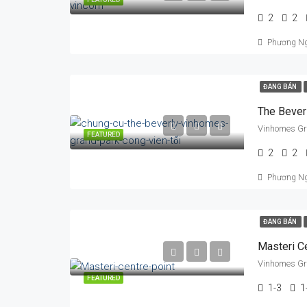
2
2
Phương N
ĐANG BÁN
The Bever
Vinhomes Gra
FEATURED
2
2
Phương N
ĐANG BÁN
Masteri C
FEATURED
1-3
1