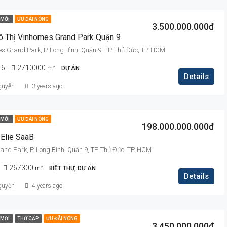
MỚI
ƯU ĐÃI NÓNG
3.500.000.000đ
ô Thị Vinhomes Grand Park Quận 9
 Grand Park, P. Long Bình, Quận 9, TP. Thủ Đức, TP. HCM
-6
2710000
m²
DỰ ÁN
Details
guyễn
3 years ago
MỚI
ƯU ĐÃI NÓNG
198.000.000.000đ
 Elie SaaB
nd Park, P. Long Bình, Quận 9, TP. Thủ Đức, TP. HCM
267300
m²
BIỆT THỰ, DỰ ÁN
Details
guyễn
4 years ago
MỚI
THỨ CẤP
ƯU ĐÃI NÓNG
3.450.000.000đ