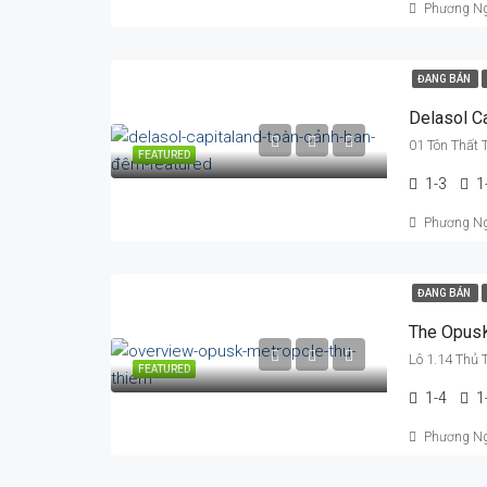
Phương N
ĐANG BÁN
Delasol C
01 Tôn Thất 
FEATURED
1-3
1
Phương N
ĐANG BÁN
The Opus
Lô 1.14 Thủ
FEATURED
1-4
1
Phương N