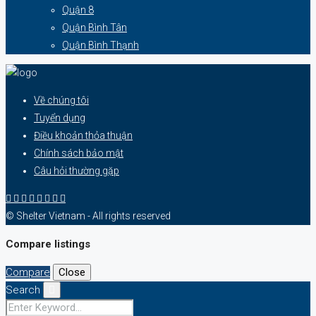
Quận 8
Quận Bình Tân
Quận Bình Thạnh
Về chúng tôi
Tuyển dụng
Điều khoản thỏa thuận
Chính sách bảo mật
Câu hỏi thường gặp
© Shelter Vietnam - All rights reserved
Compare listings
Compare
Close
Search