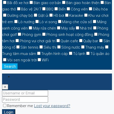
Bãi đỗ xe hơi
Bàn giao cơ bản
Bàn giao hoàn thiện
Bàn
giao thô
Bảo vệ 24/7
BBQ
Biển
Công viên
Điều hòa
Đường chạy bộ
Giặt ủi
Hồ bơi
Karaoke
Khu vui chơi
trẻ em
Lò nướng
Lò vi song
Màng che cửa sổ
Mảng
xanh công viên
Máy rửa chén
Máy sấy
Nhà trẻ
Phòng
chơi golf
Phòng gym
Phòng sinh hoạt cộng đồng
Phòng
tắm hơi
Phòng vui chơi giải trí
Quán cafe
Quầy bar
Sân
bóng rổ
Sân tennis
Siêu thị
Sông nước
Thang máy
Trung tâm mua sắm
Truyền hình cáp
Tủ lạnh
Tủ quần áo
Vòi sen ngoài trời
WiFi
Search
Login
×
Remember me
Lost your password?
Login