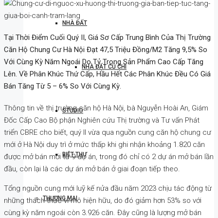
NHÀ ĐẤT
Tại Thời Điểm Cuối Quý II, Giá Sơ Cấp Trung Bình Của Thị Trường
Căn Hộ Chung Cư Hà Nội Đạt 47,5 Triệu Đồng/m2 Tăng 9,5% So
Với Cùng Kỳ Năm Ngoái Do Tỷ Trọng Sản Phẩm Cao Cấp Tăng
NHÀ ĐẤT CỦ CHI
Lên. Về Phân Khúc Thứ Cấp, Hầu Hết Các Phân Khúc Đều Có Giá
Bán Tăng Từ 5 – 6% So Với Cùng Kỳ.
Thông tin về thị trường căn hộ Hà Nội, bà Nguyễn Hoài An, Giám
STUDIO
Đốc Cấp Cao Bộ phận Nghiên cứu Thị trường và Tư vấn Phát
triển CBRE cho biết, quý II vừa qua nguồn cung căn hộ chung cư
mới ở Hà Nội duy trì ở mức thấp khi ghi nhận khoảng 1.820 căn
BIỆT THỰ
được mở bán mới từ 9 dự án, trong đó chỉ có 2 dự án mở bán lần
đầu, còn lại là các dự án mở bán ở giai đoạn tiếp theo.
Tổng nguồn cung mới luỹ kế nửa đầu năm 2023 chịu tác động từ
THƯƠNG MẠI
những thách thức vĩ mô hiện hữu, do đó giảm hơn 53% so với
cùng kỳ năm ngoái còn 3.926 căn. Đây cũng là lượng mở bán