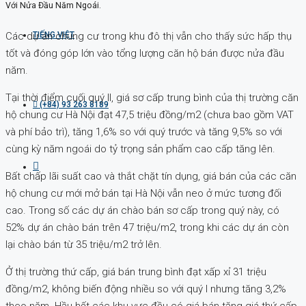
Với Nửa Đầu Năm Ngoái.
Các dự án chung cư trong khu đô thị vẫn cho thấy sức hấp thụ
TIẾNG VIỆT
tốt và đóng góp lớn vào tổng lượng căn hộ bán được nửa đầu
năm.
Tại thời điểm cuối quý II, giá sơ cấp trung bình của thị trường căn
(+84) 93 263 8189
hộ chung cư Hà Nội đạt 47,5 triệu đồng/m2 (chưa bao gồm VAT
và phí bảo trì), tăng 1,6% so với quý trước và tăng 9,5% so với
cùng kỳ năm ngoái do tỷ trọng sản phẩm cao cấp tăng lên.
Bất chấp lãi suất cao và thắt chặt tín dụng, giá bán của các căn
hộ chung cư mới mở bán tại Hà Nội vẫn neo ở mức tương đối
cao. Trong số các dự án chào bán sơ cấp trong quý này, có
52% dự án chào bán trên 47 triệu/m2, trong khi các dự án còn
lại chào bán từ 35 triệu/m2 trở lên.
Ở thị trường thứ cấp, giá bán trung bình đạt xấp xỉ 31 triệu
đồng/m2, không biến động nhiều so với quý I nhưng tăng 3,2%
theo năm. Hầu hết các khu vực đều có giá bán tăng giá thứ cấp