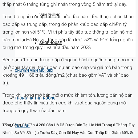
thấp nhất 6 tháng từng ghi nhận trong vòng 5 năm trở lại đây.
VĂN PHÒNG
Toàn bộ nguồn cung mở bán nửa đầu năm đều thuộc phân khúc
cao cấp và trung cấp, trong đó phân khúc cao cấp chiếm tỷ
trọng lớn hơn với 51%. Vị trí phía tây tiếp tục thống trị căn hộ mở
bán mới tại Hà Nội và đóng góp lần lượt 52% và 54% tổng nguồn
SHOPHOUSE
cung mới trong quý II và nửa đầu năm 2023.
Bên cạnh 1 dự án trung cấp ở ngoại thành, nguồn cung mới còn
lại ở phía tây đều tới từ các dự án cao cấp với giá mở bán trong
CHUYÊN VIÊN MÔI GIỚI
khoảng 49 – 68 triệu đồng/m2 (chưa bao gồm VAT và phí bảo
trì).
Trong khi lượng mở bán mới ở mức khiêm tốn, lượng căn hộ bán
THÔNG TIN THỊ TRƯỜNG
được cho thấy tín hiệu tích cực khi vượt qua nguồn cung mới
trong cả quý II và nửa đầu năm.
Tổng Cộng Có Gần 4.280 Căn Hộ Đã Được Bán Tại Hà Nội Trong 6 Tháng. Tuy
ENGLISH
Nhiên, So Với Số Liệu Trước Đây, Con Số Này Vẫn Còn Thấp Khi Giảm 60% So