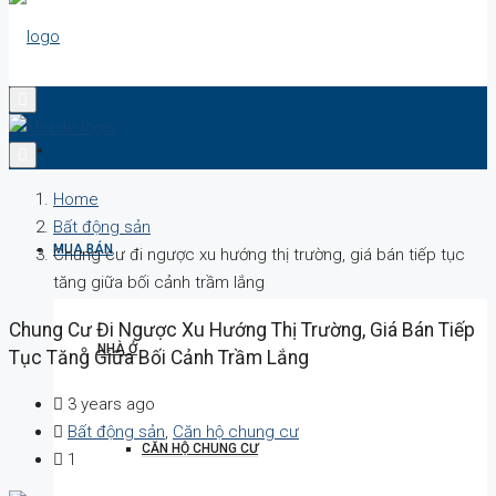
DỰ ÁN
Home
Bất động sản
MUA BÁN
Chung cư đi ngược xu hướng thị trường, giá bán tiếp tục
tăng giữa bối cảnh trầm lắng
Chung Cư Đi Ngược Xu Hướng Thị Trường, Giá Bán Tiếp
NHÀ Ở
Tục Tăng Giữa Bối Cảnh Trầm Lắng
3 years ago
Bất động sản
,
Căn hộ chung cư
CĂN HỘ CHUNG CƯ
1