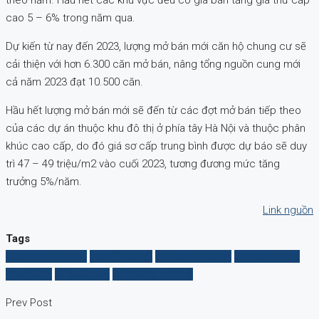
cao 5 – 6% trong năm qua.
Dự kiến từ nay đến 2023, lượng mở bán mới căn hộ chung cư sẽ
cải thiện với hơn 6.300 căn mở bán, nâng tổng nguồn cung mới
cả năm 2023 đạt 10.500 căn.
Hầu hết lượng mở bán mới sẽ đến từ các đợt mở bán tiếp theo
của các dự án thuộc khu đô thị ở phía tây Hà Nội và thuộc phân
khúc cao cấp, do đó giá sơ cấp trung bình được dự báo sẽ duy
trì 47 – 49 triệu/m2 vào cuối 2023, tương đương mức tăng
trưởng 5%/năm.
Link nguồn
Tags
Căn hộ chung cư
căn hộ hà nội
chung cư hà nội
chung cư mới
khu đô thị
lãi suất cao
thị trường căn hộ
Prev Post