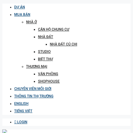
DỰ ÁN
MUA BÁN
NHÀ Ở
CĂN HỘ CHUNG CƯ
NHÀ ĐẤT
NHÀ ĐẤT CỦ CHI
STUDIO
BIỆT THỰ
THƯƠNG MẠI
VĂN PHÒNG
SHOPHOUSE
CHUYÊN VIÊN MÔI GIỚI
THÔNG TIN THỊ TRƯỜNG
ENGLISH
TIẾNG VIỆT
LOGIN