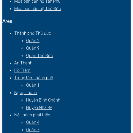
Mua bán căn hộ Tân Phú
Mua bán căn hộ Thủ Đức
Area
Thành phố Thủ Đức
Quận 2
Quận 9
Quận Thủ Đức
An Thạnh
Hồ Tràm
Trung tâm thành phố
Quận 1
Ngoại thành
Huyện Bình Chánh
Huyện Nhà Bè
Nội thành phát triển
Quận 4
Quận 7