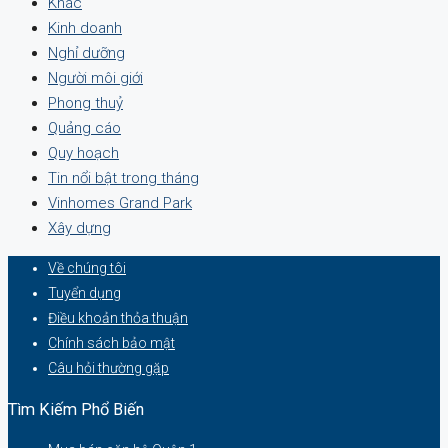
Khác
Kinh doanh
Nghỉ dưỡng
Người môi giới
Phong thuỷ
Quảng cáo
Quy hoạch
Tin nổi bật trong tháng
Vinhomes Grand Park
Xây dựng
Về chúng tôi
Tuyển dụng
Điều khoản thỏa thuận
Chính sách bảo mật
Câu hỏi thường gặp
Tìm Kiếm Phổ Biến