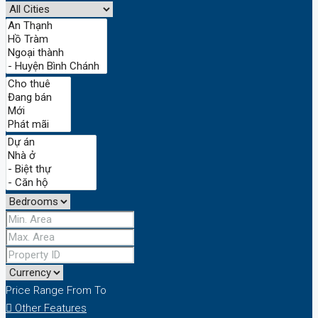
Price Range
From
To
Other Features