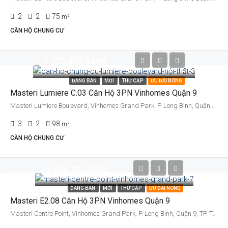
2
2
75
m²
CĂN HỘ CHUNG CƯ
9.378.959.548đ
ĐANG BÁN
MỚI
THỨ CẤP
ƯU ĐÃI NÓNG
Masteri Lumiere C.03 Căn Hộ 3PN Vinhomes Quận 9
Masteri Lumiere Boulevard, Vinhomes Grand Park, P. Long Bình, Quận 9, TP. Thủ Đức, TP. HCM
3
2
98
m²
CĂN HỘ CHUNG CƯ
6.606.797.400đ
ĐANG BÁN
MỚI
THỨ CẤP
ƯU ĐÃI NÓNG
Masteri E2.08 Căn Hộ 3PN Vinhomes Quận 9
Masteri Centre Point, Vinhomes Grand Park, P. Long Bình, Quận 9, TP. Thủ Đức, TP. HCM