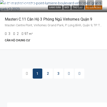
8.938.053.460đ
ĐANG BÁN
MỚI
THỨ CẤP
ƯU ĐÃI NÓNG
Masteri C.11 Căn Hộ 3 Phòng Ngủ Vinhomes Quận 9
Masteri Centre Point, Vinhomes Grand Park, P. Long Bình, Quận 9, TP. Thủ Đức, TP. HCM
3
2
97
m²
CĂN HỘ CHUNG CƯ
1
2
3