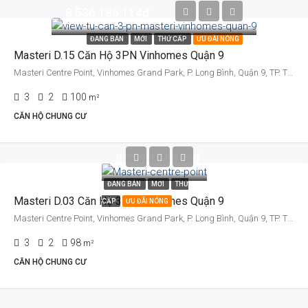
8.536.186.114đ
ĐANG BÁN
MỚI
THỨ CẤP
ƯU ĐÃI NÓNG
Masteri D.15 Căn Hộ 3PN Vinhomes Quận 9
Masteri Centre Point, Vinhomes Grand Park, P. Long Bình, Quận 9, TP. Thủ Đức, TP. HCM
3
2
100
m²
CĂN HỘ CHUNG CƯ
8.719.394.872đ
ĐANG BÁN
MỚI
THỨ
Masteri D.03 Căn Hộ 3PN Vinhomes Quận 9
CẤP
ƯU ĐÃI NÓNG
Masteri Centre Point, Vinhomes Grand Park, P. Long Bình, Quận 9, TP. Thủ Đức, TP. HCM
3
2
98
m²
CĂN HỘ CHUNG CƯ