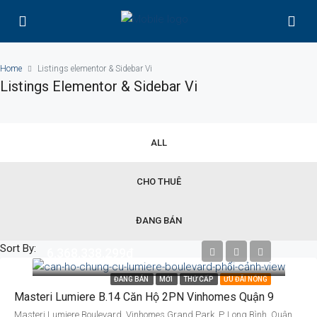
Home
Listings elementor & Sidebar Vi
Listings Elementor & Sidebar Vi
ALL
CHO THUÊ
ĐANG BÁN
Sort By:
6.368.338.299đ
ĐANG BÁN
MỚI
THỨ CẤP
ƯU ĐÃI NÓNG
Masteri Lumiere B.14 Căn Hộ 2PN Vinhomes Quận 9
Masteri Lumiere Boulevard, Vinhomes Grand Park, P. Long Bình, Quận 9, TP. Thủ Đức, TP. HCM