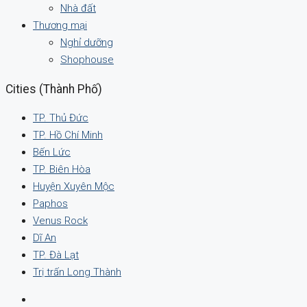
Nhà đất
Thương mại
Nghỉ dưỡng
Shophouse
Cities (Thành Phố)
TP. Thủ Đức
TP. Hồ Chí Minh
Bến Lức
TP. Biên Hòa
Huyện Xuyên Mộc
Paphos
Venus Rock
Dĩ An
TP. Đà Lạt
Trị trấn Long Thành