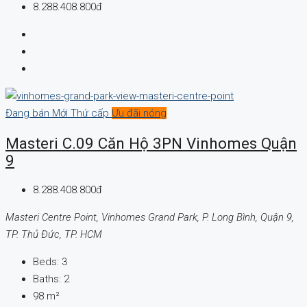
8.288.408.800đ
Đang bán
Mới
Thứ cấp
Ưu đãi nóng
Masteri C.09 Căn Hộ 3PN Vinhomes Quận
9
8.288.408.800đ
Masteri Centre Point, Vinhomes Grand Park, P. Long Bình, Quận 9,
TP. Thủ Đức, TP. HCM
Beds:
3
Baths:
2
98
m²