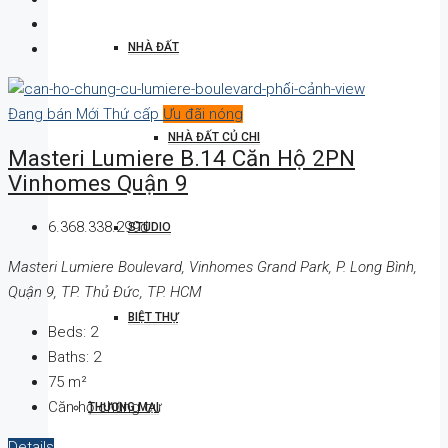
NHÀ ĐẤT
Đang bán
Mới
Thứ cấp
Ưu đãi nóng
NHÀ ĐẤT CỦ CHI
Masteri Lumiere B.14 Căn Hộ 2PN
Vinhomes Quận 9
6.368.338.299đ
STUDIO
Masteri Lumiere Boulevard, Vinhomes Grand Park, P. Long Bình,
Quận 9, TP. Thủ Đức, TP. HCM
BIỆT THỰ
Beds:
2
Baths:
2
75
m²
Căn hộ chung cư
THƯƠNG MẠI
Details