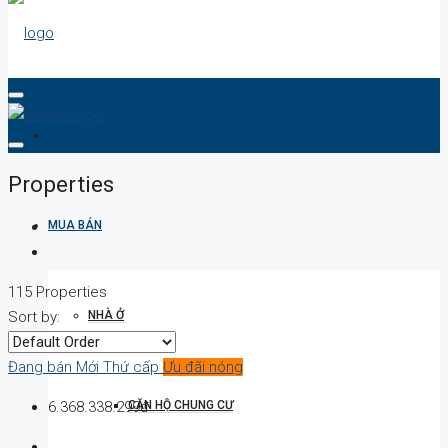
DỰ ÁN
Properties
MUA BÁN
115 Properties
NHÀ Ở
Sort by:
Đang bán
Mới
Thứ cấp
Ưu đãi nóng
CĂN HỘ CHUNG CƯ
6.368.338.299đ