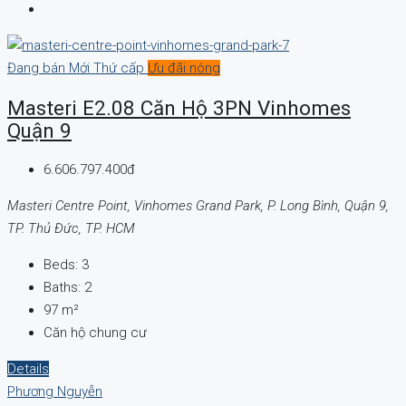
Đang bán
Mới
Thứ cấp
Ưu đãi nóng
Masteri E2.08 Căn Hộ 3PN Vinhomes
Quận 9
6.606.797.400đ
Masteri Centre Point, Vinhomes Grand Park, P. Long Bình, Quận 9,
TP. Thủ Đức, TP. HCM
Beds:
3
Baths:
2
97
m²
Căn hộ chung cư
Details
Phương Nguyễn