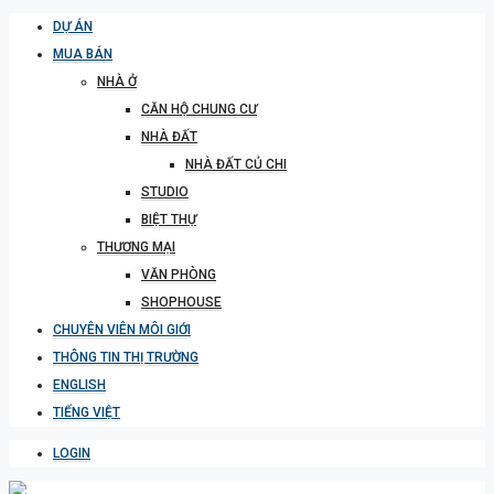
DỰ ÁN
MUA BÁN
NHÀ Ở
CĂN HỘ CHUNG CƯ
NHÀ ĐẤT
NHÀ ĐẤT CỦ CHI
STUDIO
BIỆT THỰ
THƯƠNG MẠI
VĂN PHÒNG
SHOPHOUSE
CHUYÊN VIÊN MÔI GIỚI
THÔNG TIN THỊ TRƯỜNG
ENGLISH
TIẾNG VIỆT
LOGIN