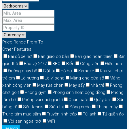
Price Range
From
To
Other Features
Bãi đỗ xe hơi
Bàn giao cơ bản
Bàn giao hoàn thiện
Bàn
giao thô
Bảo vệ 24/7
BBQ
Biển
Công viên
Điều hòa
Đường chạy bộ
Giặt ủi
Hồ bơi
Karaoke
Khu vui chơi
trẻ em
Lò nướng
Lò vi song
Màng che cửa sổ
Mảng
xanh công viên
Máy rửa chén
Máy sấy
Nhà trẻ
Phòng
chơi golf
Phòng gym
Phòng sinh hoạt cộng đồng
Phòng
tắm hơi
Phòng vui chơi giải trí
Quán cafe
Quầy bar
Sân
bóng rổ
Sân tennis
Siêu thị
Sông nước
Thang máy
Trung tâm mua sắm
Truyền hình cáp
Tủ lạnh
Tủ quần áo
Vòi sen ngoài trời
WiFi
Search