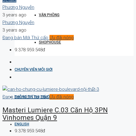
Phương Nguyễn
3 years ago
VĂN PHÒNG
Phương Nguyễn
3 years ago
Đang bán
Mới
Thứ cấp
Ưu đãi nóng
SHOPHOUSE
9.378.959.548đ
CHUYÊN VIÊN MÔI GIỚI
Đang bán
Mới
Thứ cấp
Ưu đãi nóng
THÔNG TIN THỊ TRƯỜNG
Masteri Lumiere C.03 Căn Hộ 3PN
Vinhomes Quận 9
ENGLISH
9.378.959.548đ