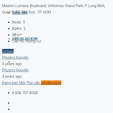
Masteri Lumiere Boulevard, Vinhomes Grand Park, P. Long Bình,
Quận 9, TP. Thủ Đức, TP. HCM
TIẾNG VIỆT
Beds:
3
Baths:
2
98
m²
(+84) 93 263 8189
Căn hộ chung cư
Details
Phương Nguyễn
3 years ago
Phương Nguyễn
3 years ago
Đang bán
Mới
Thứ cấp
Ưu đãi nóng
6.606.797.400đ