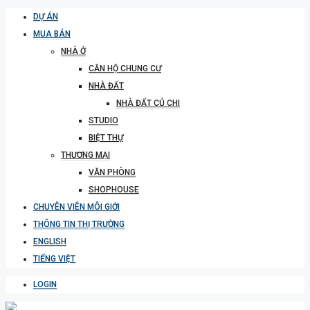
DỰ ÁN
MUA BÁN
NHÀ Ở
CĂN HỘ CHUNG CƯ
NHÀ ĐẤT
NHÀ ĐẤT CỦ CHI
STUDIO
BIỆT THỰ
THƯƠNG MẠI
VĂN PHÒNG
SHOPHOUSE
CHUYÊN VIÊN MÔI GIỚI
THÔNG TIN THỊ TRƯỜNG
ENGLISH
TIẾNG VIỆT
LOGIN