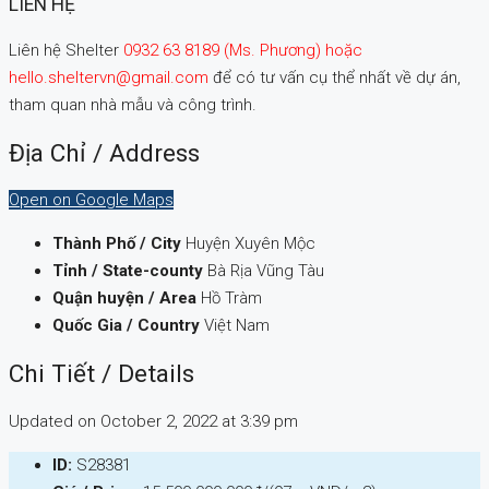
LIÊN HỆ
Liên hệ Shelter
0932 63 8189 (Ms. Phương) hoặc
hello.sheltervn@gmail.com
để có tư vấn cụ thể nhất về dự án,
tham quan nhà mẫu và công trình.
Địa Chỉ / Address
Open on Google Maps
Thành Phố / City
Huyện Xuyên Mộc
Tỉnh / State-county
Bà Rịa Vũng Tàu
Quận huyện / Area
Hồ Tràm
Quốc Gia / Country
Việt Nam
Chi Tiết / Details
Updated on October 2, 2022 at 3:39 pm
ID:
S28381