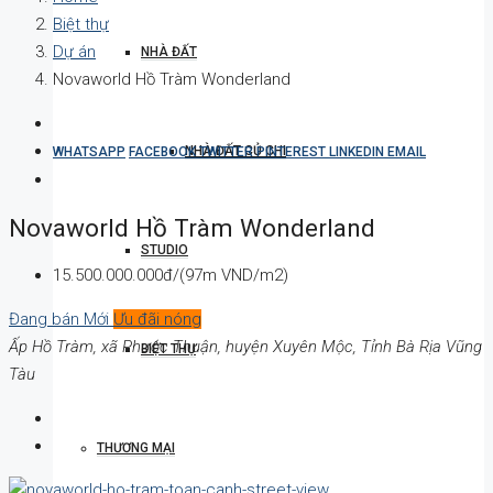
Biệt thự
Dự án
NHÀ ĐẤT
Novaworld Hồ Tràm Wonderland
NHÀ ĐẤT CỦ CHI
WHATSAPP
FACEBOOK
TWITTER
PINTEREST
LINKEDIN
EMAIL
Novaworld Hồ Tràm Wonderland
STUDIO
15.500.000.000đ/(97m VND/m2)
Đang bán
Mới
Ưu đãi nóng
Ấp Hồ Tràm, xã Phước Thuận, huyện Xuyên Mộc, Tỉnh Bà Rịa Vũng
BIỆT THỰ
Tàu
THƯƠNG MẠI