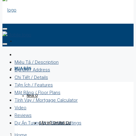
DỰ ÁN
Miêu Tả / Description
MUA BÁN
Địa Chỉ / Address
Chi Tiết / Details
Tiện Ích / Features
Mặt Bằng / Floor Plans
NHÀ Ở
Tính Vay / Mortgage Calculator
Video
Reviews
Dự Án Tương tự / Similar Listings
CĂN HỘ CHUNG CƯ
Home