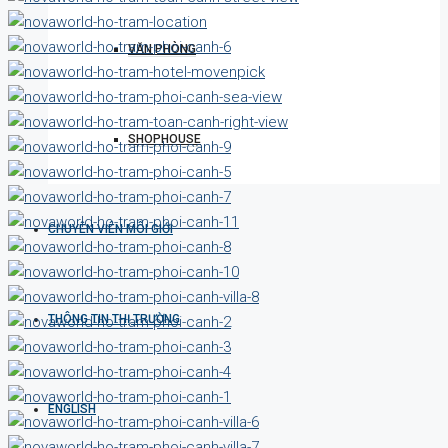
VĂN PHÒNG
SHOPHOUSE
CHUYÊN VIÊN MÔI GIỚI
THÔNG TIN THỊ TRƯỜNG
ENGLISH