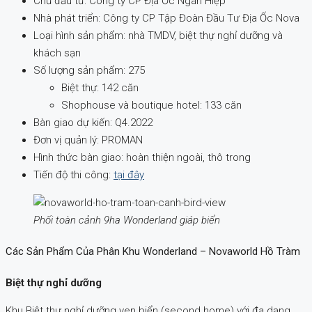
Chủ đầu tư: Công ty CP Địa Ốc Ngân Hiệp
Nhà phát triển: Công ty CP Tập Đoàn Đầu Tư Địa Ốc Nova
Loại hình sản phẩm: nhà TMDV, biệt thự nghỉ dưỡng và
khách sạn
Số lượng sản phẩm: 275
Biệt thự: 142 căn
Shophouse và boutique hotel: 133 căn
Bàn giao dự kiến: Q4.2022
Đơn vị quản lý: PROMAN
Hình thức bàn giao: hoàn thiện ngoài, thô trong
Tiến độ thi công:
tại đây
Phối toàn cảnh 9ha Wonderland giáp biển
Các Sản Phẩm Của Phân Khu Wonderland – Novaworld Hồ Tràm
Biệt thự nghỉ dưỡng
Khu Biệt thự nghỉ dưỡng ven biển (second home) với đa dạng