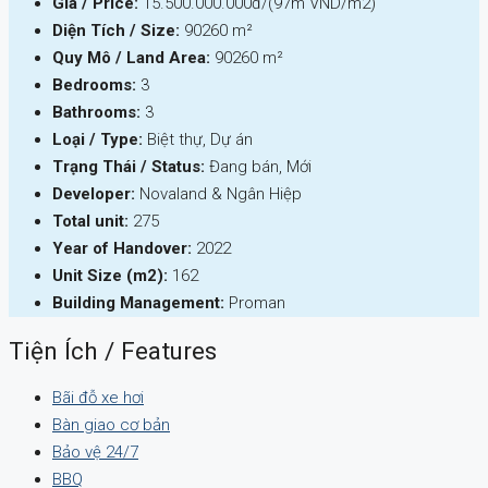
Giá / Price:
15.500.000.000đ/(97m VND/m2)
Diện Tích / Size:
90260 m²
Quy Mô / Land Area:
90260 m²
Bedrooms:
3
Bathrooms:
3
Loại / Type:
Biệt thự, Dự án
Trạng Thái / Status:
Đang bán, Mới
Developer:
Novaland & Ngân Hiệp
Total unit:
275
Year of Handover:
2022
Unit Size (m2):
162
Building Management:
Proman
Tiện Ích / Features
Bãi đỗ xe hơi
Bàn giao cơ bản
Bảo vệ 24/7
BBQ