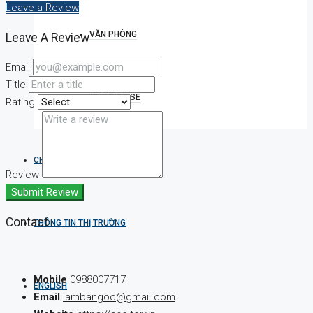
Leave a Review
VĂN PHÒNG
Leave A Review
Email
Title
SHOPHOUSE
Rating
CHUYÊN VIÊN MÔI GIỚI
Review
Submit Review
Contact
THÔNG TIN THỊ TRƯỜNG
Mobile
0988007717
ENGLISH
Email
lambangoc@gmail.com