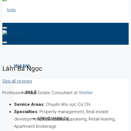
DỰ ÁN
MUA BÁN
Lâm Bá Ngọc
See all reviews
NHÀ Ở
Professional Real Estate Consultant at
Shelter
Service Areas:
Chuyên khu vực Củ Chi
Specialties:
Property management, Real estate
CĂN HỘ CHUNG CƯ
development, Real estate appraising, Retail leasing,
Apartment brokerage