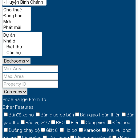
Price Range
From
To
Other Features
Bãi đỗ xe hơi
Bàn giao cơ bản
Bàn giao hoàn thiện
Bàn
giao thô
Bảo vệ 24/7
BBQ
Biển
Công viên
Điều hòa
Đường chạy bộ
Giặt ủi
Hồ bơi
Karaoke
Khu vui chơi
trẻ em
Lò nướng
Lò vi song
Màng che cửa sổ
Mảng