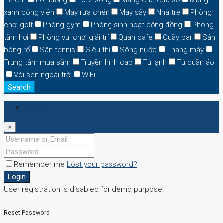
xanh công viên
Máy rửa chén
Máy sấy
Nhà trẻ
Phòng
chơi golf
Phòng gym
Phòng sinh hoạt cộng đồng
Phòng
tắm hơi
Phòng vui chơi giải trí
Quán cafe
Quầy bar
Sân
bóng rổ
Sân tennis
Siêu thị
Sông nước
Thang máy
Trung tâm mua sắm
Truyền hình cáp
Tủ lạnh
Tủ quần áo
Vòi sen ngoài trời
WiFi
Search
Login
×
Remember me
Lost your password?
Login
User registration is disabled for demo purpose.
Reset Password