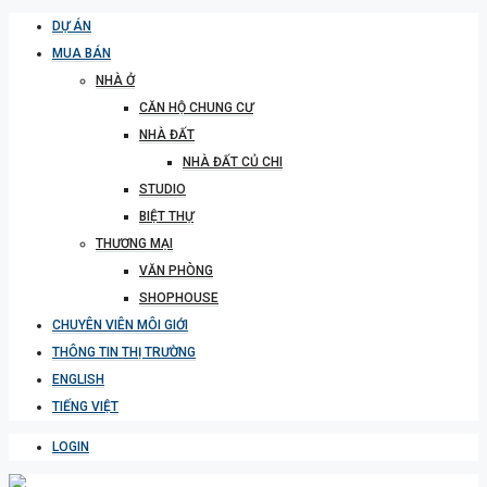
DỰ ÁN
MUA BÁN
NHÀ Ở
CĂN HỘ CHUNG CƯ
NHÀ ĐẤT
NHÀ ĐẤT CỦ CHI
STUDIO
BIỆT THỰ
THƯƠNG MẠI
VĂN PHÒNG
SHOPHOUSE
CHUYÊN VIÊN MÔI GIỚI
THÔNG TIN THỊ TRƯỜNG
ENGLISH
TIẾNG VIỆT
LOGIN