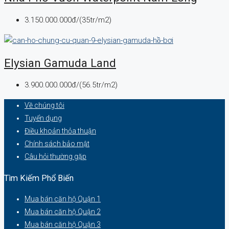
3.150.000.000đ/(35tr/m2)
Elysian Gamuda Land
3.900.000.000đ/(56.5tr/m2)
Về chúng tôi
Tuyển dụng
Điều khoản thỏa thuận
Chính sách bảo mật
Câu hỏi thường gặp
Tìm Kiếm Phổ Biến
Mua bán căn hộ Quận 1
Mua bán căn hộ Quận 2
Mua bán căn hộ Quận 3