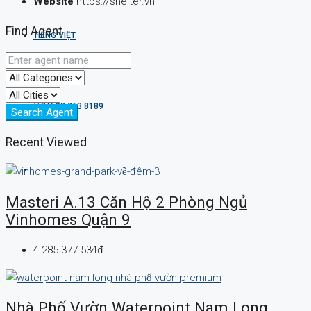
Website
https://shelter.vn
Find Agent
TIẾNG VIỆT
(+84) 93 263 8189
Search Agent
Recent Viewed
Masteri A.13 Căn Hộ 2 Phòng Ngủ
Vinhomes Quận 9
4.285.377.534đ
Nhà Phố Vườn Waterpoint Nam Long