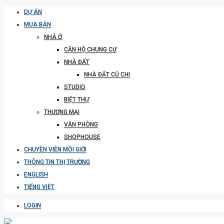
DỰ ÁN
MUA BÁN
NHÀ Ở
CĂN HỘ CHUNG CƯ
NHÀ ĐẤT
NHÀ ĐẤT CỦ CHI
STUDIO
BIỆT THỰ
THƯƠNG MẠI
VĂN PHÒNG
SHOPHOUSE
CHUYÊN VIÊN MÔI GIỚI
THÔNG TIN THỊ TRƯỜNG
ENGLISH
TIẾNG VIỆT
LOGIN