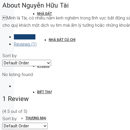
About Nguyễn Hữu Tài
NHÀ ĐẤT
Mình là Tài, có nhiều năm kinh nghiệm trong lĩnh vực bất động s
cho quý khách một dịch vụ tìm mái ấm lý tưởng hoặc những khoản
Listings (0)
NHÀ ĐẤT CỦ CHI
Reviews (1)
Sort by:
STUDIO
No listing found.
BIỆT THỰ
1 Review
(
4.5
out of
5
)
THƯƠNG MẠI
Sort by: