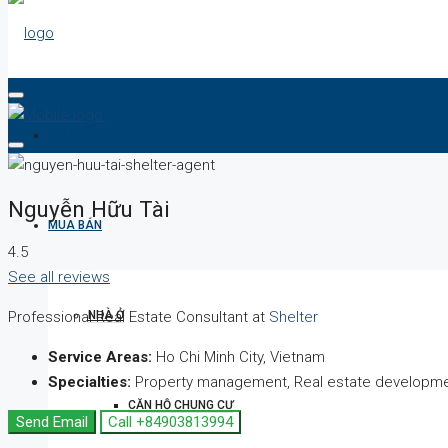
DỰ ÁN
Nguyễn Hữu Tài
MUA BÁN
4.5
See all reviews
NHÀ Ở
Professional Real Estate Consultant at
Shelter
Service Areas:
Ho Chi Minh City, Vietnam
Specialties:
Property management, Real estate development
CĂN HỘ CHUNG CƯ
Send Email
Call
+84903813994