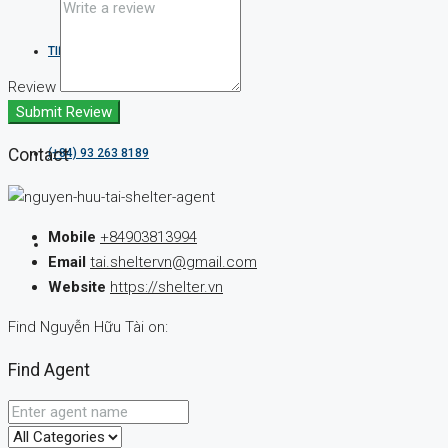
TIẾNG VIỆT
Review
Submit Review
Contact
(+84) 93 263 8189
Mobile
+84903813994
Email
tai.sheltervn@gmail.com
Website
https://shelter.vn
Find Nguyễn Hữu Tài on:
Find Agent