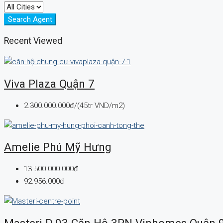
Search Agent
Recent Viewed
Viva Plaza Quận 7
2.300.000.000đ/(45tr VND/m2)
Amelie Phú Mỹ Hưng
13.500.000.000đ
92.956.000đ
Masteri D.03 Căn Hộ 3PN Vinhomes Quận 