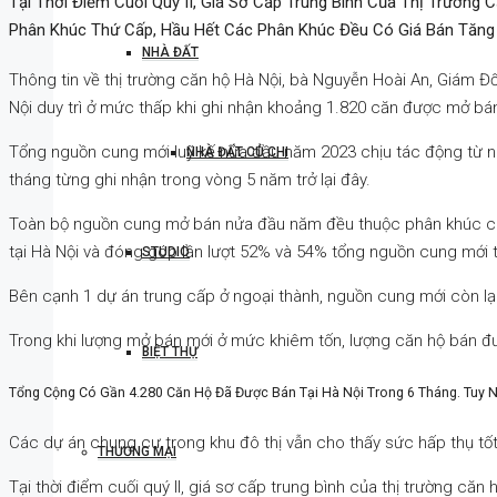
Tại Thời Điểm Cuối Quý II, Giá Sơ Cấp Trung Bình Của Thị Trườn
Phân Khúc Thứ Cấp, Hầu Hết Các Phân Khúc Đều Có Giá Bán Tăng 
NHÀ ĐẤT
Thông tin về thị trường căn hộ Hà Nội, bà Nguyễn Hoài An, Giám 
Nội duy trì ở mức thấp khi ghi nhận khoảng 1.820 căn được mở bán 
Tổng nguồn cung mới luỹ kế nửa đầu năm 2023 chịu tác động từ n
NHÀ ĐẤT CỦ CHI
tháng từng ghi nhận trong vòng 5 năm trở lại đây.
Toàn bộ nguồn cung mở bán nửa đầu năm đều thuộc phân khúc cao c
tại Hà Nội và đóng góp lần lượt 52% và 54% tổng nguồn cung mới t
STUDIO
Bên cạnh 1 dự án trung cấp ở ngoại thành, nguồn cung mới còn lại
Trong khi lượng mở bán mới ở mức khiêm tốn, lượng căn hộ bán đượ
BIỆT THỰ
Tổng Cộng Có Gần 4.280 Căn Hộ Đã Được Bán Tại Hà Nội Trong 6 Tháng. Tuy N
Các dự án chung cư trong khu đô thị vẫn cho thấy sức hấp thụ t
THƯƠNG MẠI
Tại thời điểm cuối quý II, giá sơ cấp trung bình của thị trường că