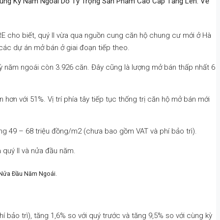
i Cùng Kỳ Năm Ngoái Do Tỷ Trọng Sản Phẩm Cao Cấp Tăng Lên. Về
RE cho biết, quý II vừa qua nguồn cung căn hộ chung cư mới ở Hà
 các dự án mở bán ở giai đoạn tiếp theo.
ỳ năm ngoái còn 3.926 căn. Đây cũng là lượng mở bán thấp nhất 6
n với 51%. Vị trí phía tây tiếp tục thống trị căn hộ mở bán mới
ng 49 – 68 triệu đồng/m2 (chưa bao gồm VAT và phí bảo trì).
 quý II và nửa đầu năm.
i Nửa Đầu Năm Ngoái.
í bảo trì), tăng 1,6% so với quý trước và tăng 9,5% so với cùng kỳ