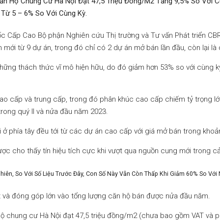
g Căn Hộ Chung Cư Hà Nội Đạt 47,5 Triệu Đồng/m2 Tăng 9,5% So Vớ
Từ 5 – 6% So Với Cùng Kỳ.
Đốc Cấp Cao Bộ phận Nghiên cứu Thị trường và Tư vấn Phát triển CB
mới từ 9 dự án, trong đó chỉ có 2 dự án mở bán lần đầu, còn lại là
hững thách thức vĩ mô hiện hữu, do đó giảm hơn 53% so với cùng k
ấp và trung cấp, trong đó phân khúc cao cấp chiếm tỷ trọng lớn hơ
rong quý II và nửa đầu năm 2023.
 ở phía tây đều tới từ các dự án cao cấp với giá mở bán trong khoả
c cho thấy tín hiệu tích cực khi vượt qua nguồn cung mới trong cả
hiên, So Với Số Liệu Trước Đây, Con Số Này Vẫn Còn Thấp Khi Giảm 60% So Vớ
ốt và đóng góp lớn vào tổng lượng căn hộ bán được nửa đầu năm.
n hộ chung cư Hà Nội đạt 47,5 triệu đồng/m2 (chưa bao gồm VAT và ph