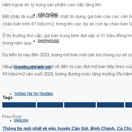
năm ngoái do tỷ trọng sản phẩm cao cấp tăng lên.
VĂN PHÒNG
Bất chấp lãi suất cao và thắt chặt tín dụng, giá bán của các că
chào bán trên 47 triệu/m2, trong khi các dự án còn lại chào bán từ
Ở thị trường thứ cấp, giá bán trung bình đạt xấp xỉ 31 triệu đồn
SHOPHOUSE
trong năm qua.
Dự kiến từ nay đến 2023, lượng mở bán mới căn hộ chung cư sẽ cả
Hầu hết lượng mở bán mới sẽ đến từ các đợt mở bán tiếp theo của 
CHUYÊN VIÊN MÔI GIỚI
49 triệu/m2 vào cuối 2023, tương đương mức tăng trưởng 5%/năm
THÔNG TIN THỊ TRƯỜNG
Tags
Căn hộ chung cư
căn hộ hà nội
chung cư hà nội
chung cư mới
khu
Prev Post
ENGLISH
Thông tin mới nhất về việc huyện Cần Giờ, Bình Chánh, Củ Chi