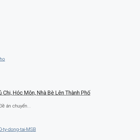
Củ Chi, Hóc Môn, Nhà Bè Lên Thành Phố
Đề án chuyển...