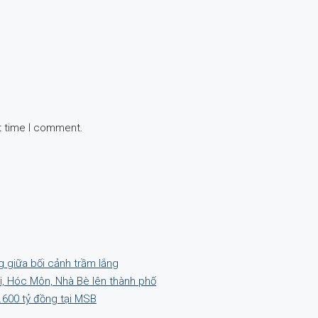
t time I comment.
g giữa bối cảnh trầm lắng
hi, Hóc Môn, Nhà Bè lên thành phố
.600 tỷ đồng tại MSB