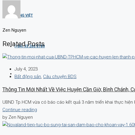
TIẾNG VIỆT
Zen Nguyen
Related Posts
(+84) 93 263 8189
July 4, 2023
Bất động sản
,
Câu chuyện BDS
Thông Tin Mới Nhất Về Việc Huyện Cần Giờ, Bình Chánh, 
UBND Tp.HCM vừa có báo cáo kết quả 3 năm triển khai thực hiện 
Continue reading
by Zen Nguyen