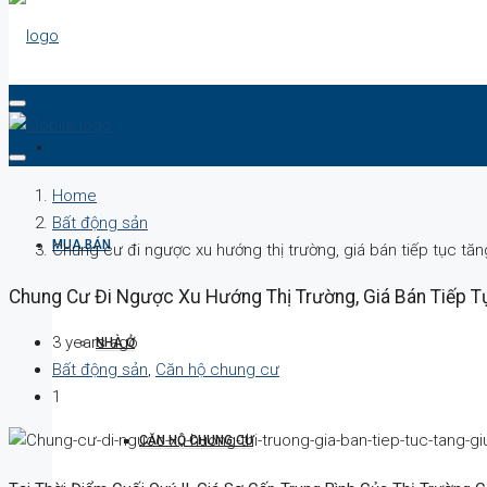
DỰ ÁN
Home
Bất động sản
MUA BÁN
Chung cư đi ngược xu hướng thị trường, giá bán tiếp tục tăn
Chung Cư Đi Ngược Xu Hướng Thị Trường, Giá Bán Tiếp T
3 years ago
NHÀ Ở
Bất động sản
,
Căn hộ chung cư
1
CĂN HỘ CHUNG CƯ