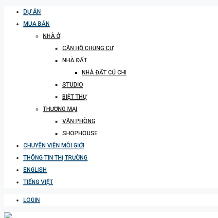
DỰ ÁN
MUA BÁN
NHÀ Ở
CĂN HỘ CHUNG CƯ
NHÀ ĐẤT
NHÀ ĐẤT CỦ CHI
STUDIO
BIỆT THỰ
THƯƠNG MẠI
VĂN PHÒNG
SHOPHOUSE
CHUYÊN VIÊN MÔI GIỚI
THÔNG TIN THỊ TRƯỜNG
ENGLISH
TIẾNG VIỆT
LOGIN