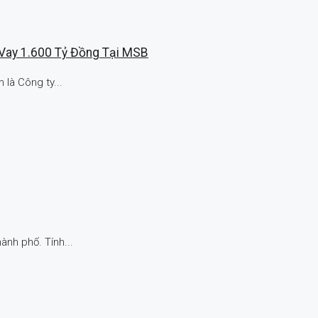
Vay 1.600 Tỷ Đồng Tại MSB
là Công ty...
nh phố. Tính...