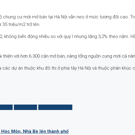
n hộ chung cư mới mở bán tại Hà Nội vẫn neo ở mức tương đối cao. 
 35 triệu/m2 trở lên.
g/m2, không biến động nhiều so với quý I nhưng tăng 3,2% theo năm. 
i thiện với hơn 6.300 căn mở bán, nâng tổng nguồn cung mới cả nă
các dự án thuộc khu đô thị ở phía tây Hà Nội và thuộc phân khúc c
.
 đô thị
lãi suất cao
thị trường căn hộ
, Hóc Môn, Nhà Bè lên thành phố