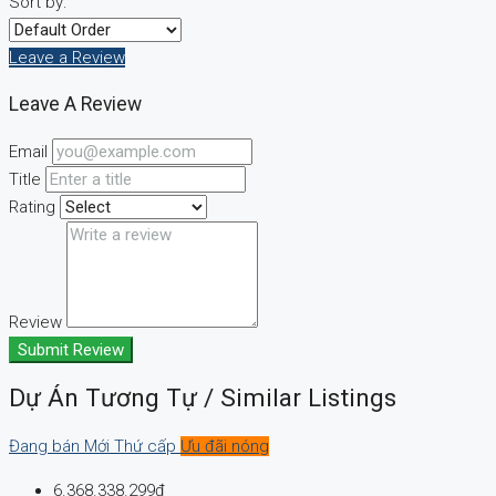
Sort by:
Leave a Review
Leave A Review
Email
Title
Rating
Review
Submit Review
Dự Án Tương Tự / Similar Listings
Đang bán
Mới
Thứ cấp
Ưu đãi nóng
6.368.338.299đ