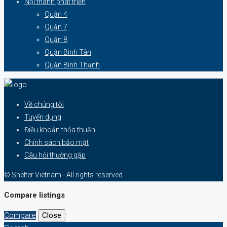
Nội thành phát triển
Quận 4
Quận 7
Quận 8
Quận Bình Tân
Quận Bình Thạnh
Về chúng tôi
Tuyển dụng
Điều khoản thỏa thuận
Chính sách bảo mật
Câu hỏi thường gặp
© Shelter Vietnam - All rights reserved
Compare listings
Compare
Close