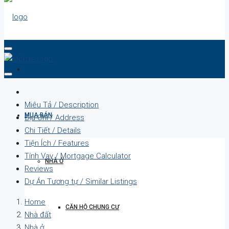
DỰ ÁN
Miêu Tả / Description
MUA BÁN
Địa Chỉ / Address
Chi Tiết / Details
Tiện Ích / Features
Tính Vay / Mortgage Calculator
NHÀ Ở
Reviews
Dự Án Tương tự / Similar Listings
Home
CĂN HỘ CHUNG CƯ
Nhà đất
Nhà ở