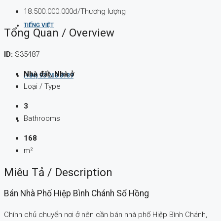
18.500.000.000đ/Thương lượng
TIẾNG VIỆT
Tổng Quan / Overview
ID:
S35487
Nhà đất, Nhà ở
(+84) 93 263 8189
Loại / Type
3
Bathrooms
168
m²
Miêu Tả / Description
Bán Nhà Phố Hiệp Bình Chánh Sổ Hồng
Chính chủ chuyển nơi ở nên cần bán nhà phố Hiệp Bình Chánh,