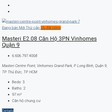
Đang bán
Mới
Thứ cấp
Ưu đãi nóng
Masteri E2.08 Căn Hộ 3PN Vinhomes
Quận 9
6.606.797.400đ
Masteri Centre Point, Vinhomes Grand Park, P. Long Bình, Quận 9,
TP. Thủ Đức, TP. HCM
Beds:
3
Baths:
2
97
m²
Căn hộ chung cư
Details