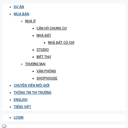
DỰ ÁN
MUA BÁN
NHÀ Ở
CĂN HỘ CHUNG CƯ
NHÀ ĐẤT
NHÀ ĐẤT CỦ CHI
STUDIO
BIỆT THỰ
THƯƠNG MẠI
VĂN PHÒNG
SHOPHOUSE
CHUYÊN VIÊN MÔI GIỚI
THÔNG TIN THỊ TRƯỜNG
ENGLISH
TIẾNG VIỆT
LOGIN