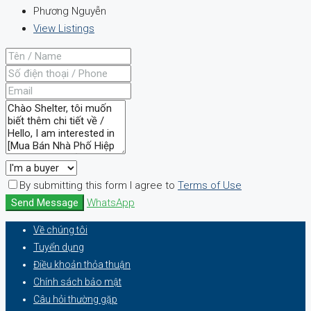
Phương Nguyễn
View Listings
By submitting this form I agree to
Terms of Use
Send Message
WhatsApp
Về chúng tôi
Tuyển dụng
Điều khoản thỏa thuận
Chính sách bảo mật
Câu hỏi thường gặp