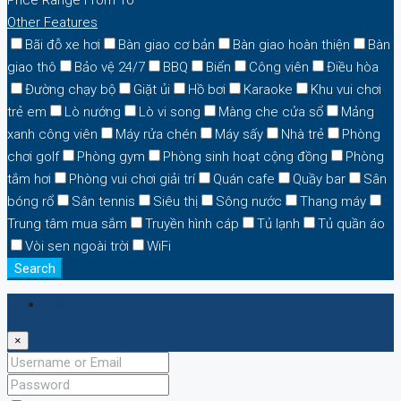
Other Features
Bãi đỗ xe hơi
Bàn giao cơ bản
Bàn giao hoàn thiện
Bàn
giao thô
Bảo vệ 24/7
BBQ
Biển
Công viên
Điều hòa
Đường chạy bộ
Giặt ủi
Hồ bơi
Karaoke
Khu vui chơi
trẻ em
Lò nướng
Lò vi song
Màng che cửa sổ
Mảng
xanh công viên
Máy rửa chén
Máy sấy
Nhà trẻ
Phòng
chơi golf
Phòng gym
Phòng sinh hoạt cộng đồng
Phòng
tắm hơi
Phòng vui chơi giải trí
Quán cafe
Quầy bar
Sân
bóng rổ
Sân tennis
Siêu thị
Sông nước
Thang máy
Trung tâm mua sắm
Truyền hình cáp
Tủ lạnh
Tủ quần áo
Vòi sen ngoài trời
WiFi
Search
Login
×