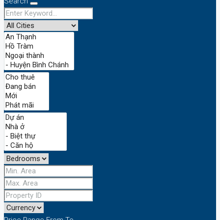
Search
Price Range
From
To