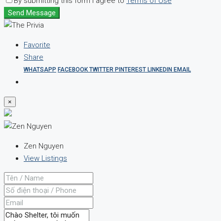
By submitting this form I agree to
Terms of Use
Send Message
Favorite
Share
WHATSAPP
FACEBOOK
TWITTER
PINTEREST
LINKEDIN
EMAIL
×
Zen Nguyen
View Listings