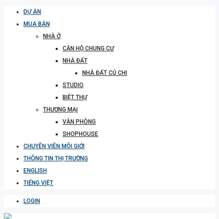
DỰ ÁN
MUA BÁN
NHÀ Ở
CĂN HỘ CHUNG CƯ
NHÀ ĐẤT
NHÀ ĐẤT CỦ CHI
STUDIO
BIỆT THỰ
THƯƠNG MẠI
VĂN PHÒNG
SHOPHOUSE
CHUYÊN VIÊN MÔI GIỚI
THÔNG TIN THỊ TRƯỜNG
ENGLISH
TIẾNG VIỆT
LOGIN