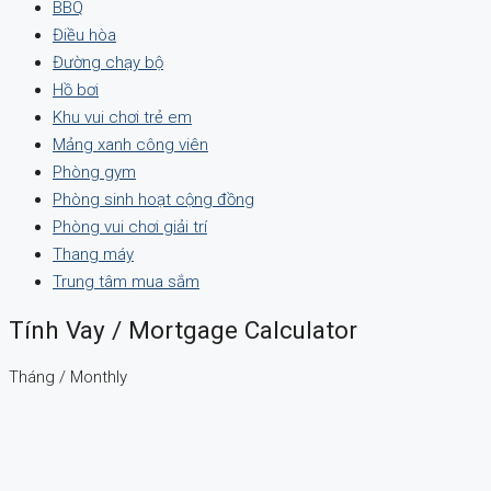
BBQ
Điều hòa
Đường chạy bộ
Hồ bơi
Khu vui chơi trẻ em
Mảng xanh công viên
Phòng gym
Phòng sinh hoạt cộng đồng
Phòng vui chơi giải trí
Thang máy
Trung tâm mua sắm
Tính Vay / Mortgage Calculator
Tháng / Monthly