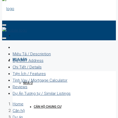
DỰ ÁN
Miêu Tả / Description
MUA BÁN
Địa Chỉ / Address
Chi Tiết / Details
Tiện Ích / Features
Tính Vay / Mortgage Calculator
NHÀ Ở
Reviews
Dự Án Tương tự / Similar Listings
Home
CĂN HỘ CHUNG CƯ
Căn hộ
Dự án