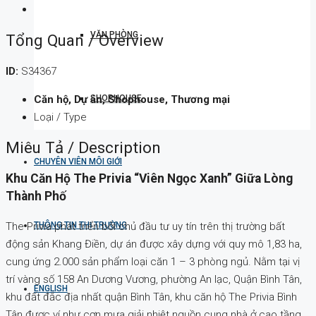
VĂN PHÒNG
Tổng Quan / Overview
ID:
S34367
Căn hộ, Dự án, Shophouse, Thương mại
SHOPHOUSE
Loại / Type
Miêu Tả / Description
CHUYÊN VIÊN MÔI GIỚI
Khu Căn Hộ The Privia “viên Ngọc Xanh” Giữa Lòng
Thành Phố
The Privia phát triển bởi chủ đầu tư uy tín trên thị trường bất
THÔNG TIN THỊ TRƯỜNG
động sản Khang Điền, dự án được xây dựng với quy mô 1,83 ha,
cung ứng 2.000 sản phẩm loại căn 1 – 3 phòng ngủ. Nằm tại vị
trí vàng số 158 An Dương Vương, phường An lạc, Quận Bình Tân,
ENGLISH
khu đất đắc địa nhất quận Bình Tân, khu căn hộ The Privia Bình
Tân được ví như cơn mưa giải nhiệt nguồn cung nhà ở cao tầng