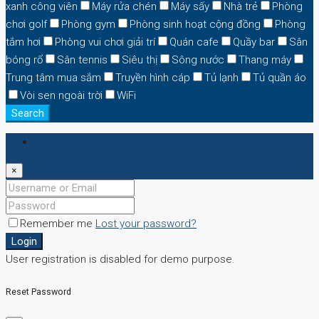
xanh công viên
Máy rửa chén
Máy sấy
Nhà trẻ
Phòng
chơi golf
Phòng gym
Phòng sinh hoạt cộng đồng
Phòng
tắm hơi
Phòng vui chơi giải trí
Quán cafe
Quầy bar
Sân
bóng rổ
Sân tennis
Siêu thị
Sông nước
Thang máy
Trung tâm mua sắm
Truyền hình cáp
Tủ lạnh
Tủ quần áo
Vòi sen ngoài trời
WiFi
Search
Login
×
Remember me
Lost your password?
Login
User registration is disabled for demo purpose.
Reset Password