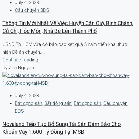
July 4, 2023
Câu chuyện BDS
Thông Tin Mới Nhất Về Việc Huyện Cần Giờ, Bình Chánh,
Củ Chi, Hóc Môn, Nhà Bè Lên Thành Phố
UBND Tp.HCM vừa có báo cáo kết quả 3 năm triển khai thực
hiện Đề án chuyển...
Continue reading
by Zen Nguyen
July 4, 2023
Bất động sản
,
Bất động sản
,
Bất động sản
,
Câu chuyện
BDS
Novaland Tiếp Tục Bổ Sung Tài Sản Đảm Bảo Cho
Khoản Vay 1.600 Tỷ Đồng Tại MSB