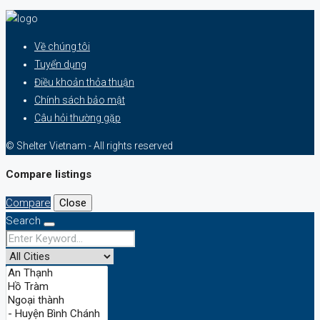
Về chúng tôi
Tuyển dụng
Điều khoản thỏa thuận
Chính sách bảo mật
Câu hỏi thường gặp
© Shelter Vietnam - All rights reserved
Compare listings
Compare
Close
Search