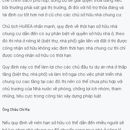
chế chính sách phù hợp, đồng bộ để giải quyết thỏa đáng việc
bồi thường phải sát giá thị trường, đi đôi với hỗ trợ thỏa đáng và
tái định cư tốt hơn nơi ở cũ cho các chủ sở hữu nhà chung cư.
Chủ tịch HoREA nhấn mạnh, quy định về thời hạn sở hữu nhà
chung cư dẫn đến có sự phân biệt về quyền sở hữu nhà ở, theo
đó thì nhà ở riêng lẻ (biệt thự, nhà phố) gắn liền với đất ở thì được
công nhận sở hữu không xác định thời hạn; nhà chung cư thì chỉ
được công nhận sở hữu có thời hạn.
Quy định này có thể làm lợi cho các chủ đầu tư dự án nhà ở thấp
tầng (biệt thự, nhà phố) và làm trở ngại cho việc phát triển nhà
chung cư cao tầng tại các đô thị nên có thể chưa phù hợp với
chủ trương của Nhà nước về phòng, chống lợi ích nhóm, tham
nhũng, tiêu cực trong công tác xây dựng pháp luật.
Ông Châu Chỉ Ra:
Nếu quy định về niên hạn sở hữu có thể dẫn đến nhiều người sẽ
bỏ lựa chọn nhà chung cư để chuyển sang mua nhà ở riêng lẻ