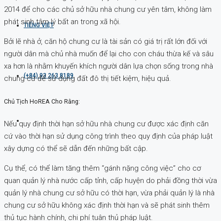
2014 để cho các chủ sở hữu nhà chung cư yên tâm, không làm
phát sinh tâm lý bất an trong xã hội.
TIẾNG VIỆT
Bởi lẽ nhà ở, căn hộ chung cư là tài sản có giá trị rất lớn đối với
người dân mà chủ nhà muốn để lại cho con cháu thừa kế và sâu
xa hơn là nhằm khuyến khích người dân lựa chọn sống trong nhà
(+84) 93 263 8189
chung cư để sử dụng đất đô thị tiết kiệm, hiệu quả.
Chủ Tịch HoREA Cho Rằng:
Nếu quy định thời hạn sở hữu nhà chung cư được xác định căn
cứ vào thời hạn sử dụng công trình theo quy định của pháp luật
xây dựng có thể sẽ dẫn đến những bất cập.
Cụ thể, có thể làm tăng thêm “gánh nặng công việc” cho cơ
quan quản lý nhà nước cấp tỉnh, cấp huyện do phải đồng thời vừa
quản lý nhà chung cư sở hữu có thời hạn, vừa phải quản lý là nhà
chung cư sở hữu không xác định thời hạn và sẽ phát sinh thêm
thủ tục hành chính, chi phí tuân thủ pháp luật.