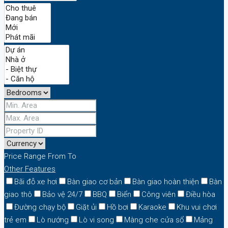
Price Range
From
To
Other Features
Bãi đỗ xe hơi
Bàn giao cơ bản
Bàn giao hoàn thiện
Bàn
giao thô
Bảo vệ 24/7
BBQ
Biển
Công viên
Điều hòa
Đường chạy bộ
Giặt ủi
Hồ bơi
Karaoke
Khu vui chơi
trẻ em
Lò nướng
Lò vi song
Màng che cửa sổ
Mảng