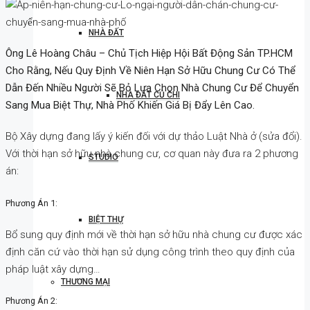
NHÀ ĐẤT
Ông Lê Hoàng Châu – Chủ Tịch Hiệp Hội Bất Động Sản TP.HCM
Cho Rằng, Nếu Quy Định Về Niên Hạn Sở Hữu Chung Cư Có Thể
Dẫn Đến Nhiều Người Sẽ Bỏ Lựa Chọn Nhà Chung Cư Để Chuyển
NHÀ ĐẤT CỦ CHI
Sang Mua Biệt Thự, Nhà Phố Khiến Giá Bị Đẩy Lên Cao.
Bộ Xây dựng đang lấy ý kiến đối với dự thảo Luật Nhà ở (sửa đổi).
Với thời hạn sở hữu nhà chung cư, cơ quan này đưa ra 2 phương
STUDIO
án:
Phương Án 1:
BIỆT THỰ
Bổ sung quy định mới về thời hạn sở hữu nhà chung cư được xác
định căn cứ vào thời hạn sử dụng công trình theo quy định của
pháp luật xây dựng…
THƯƠNG MẠI
Phương Án 2: