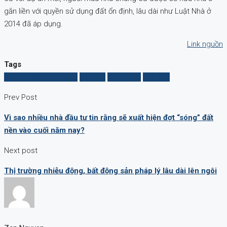
gắn liền với quyền sử dụng đất ổn định, lâu dài như Luật Nhà ở
2014 đã áp dụng.
Link nguồn
Tags
áp niên hạn chung cư
biệt thự
Chung Cư
nhà phố
Prev Post
Vì sao nhiều nhà đầu tư tin rằng sẽ xuất hiện đợt “sóng” đất
nền vào cuối năm nay?
Next post
Thị trường nhiễu động, bất động sản pháp lý lâu dài lên ngôi