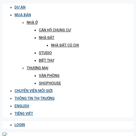
DỰ ÁN
MUA BÁN
NHÀ Ở
CĂN HỘ CHUNG CƯ
NHÀ ĐẤT
NHÀ ĐẤT CỦ CHI
STUDIO
BIỆT THỰ
THƯƠNG MẠI
VĂN PHÒNG
SHOPHOUSE
CHUYÊN VIÊN MÔI GIỚI
THÔNG TIN THỊ TRƯỜNG
ENGLISH
TIẾNG VIỆT
LOGIN