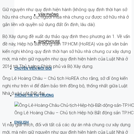
Giữ nguyên như quy định hiện hành (không quy định thời hạn sở
VĂN PHÒNG
hữu nhà chung cư, người mua nhà chung cư được sở hữu nhà ở
gắn liền với quyền sử dụng đất ổn định, lâu dài).
Bộ Xây dựng đề xuất dự thảo quy định theo phương án 1. Về vấn
SHOPHOUSE
đề này, Hiệp hội Bất động sản TP.HCM (HoREA) vừa gửi văn bản
kiến nghị không quy định thời hạn sở hữu nhà chung cư xây dựng
mới, mà nên giữ nguyên như quy định hiện hành của Luật Nhà ở
2014 tới Thủ tướng Chính phủ và Bộ Xây dựng.
CHUYÊN VIÊN MÔI GIỚI
Ông Lê Hoàng Châu – Chủ tịch HoREA cho rằng, sở dĩ ông kiến
nghị như trên vì để đảm bảo tính đồng bộ, thống nhất giữa Luật
Nhà ở và Luật Đất đai.
THÔNG TIN THỊ TRƯỜNG
Ông Lê Hoàng Châu – Chủ tịch Hiệp hội Bất động sản TP.H
ENGLISH
Vị này giải thích, đối với tất cả các dự án nhà chung cư xây dựng
mới, mà nên giữ nguyên như quy định hiện hành của Luật Nhà ở