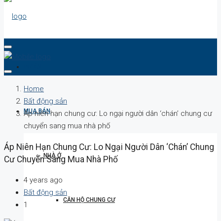
DỰ ÁN
Home
Bất động sản
MUA BÁN
Áp niên hạn chung cư: Lo ngại người dân ‘chán’ chung cư
chuyển sang mua nhà phố
Áp Niên Hạn Chung Cư: Lo Ngại Người Dân ‘chán’ Chung
NHÀ Ở
Cư Chuyển Sang Mua Nhà Phố
4 years ago
Bất động sản
CĂN HỘ CHUNG CƯ
1