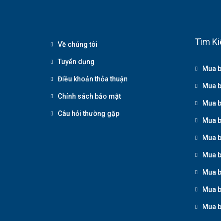
Tìm Ki
Về chúng tôi
Tuyển dụng
Mua b
Điều khoản thỏa thuận
Mua b
Chính sách bảo mật
Mua b
Câu hỏi thường gặp
Mua b
Mua b
Mua b
Mua b
Mua b
Mua b