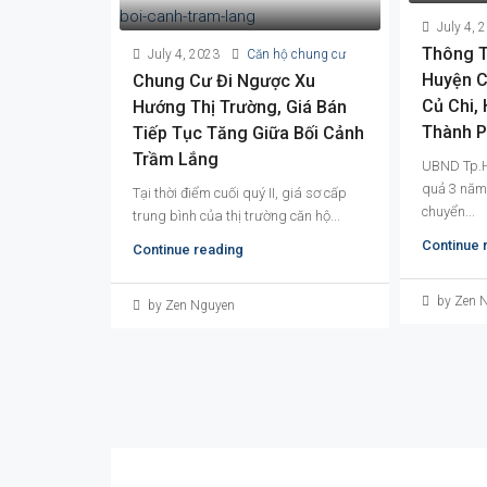
July 4, 
Thông T
July 4, 2023
Căn hộ chung cư
Huyện C
Chung Cư Đi Ngược Xu
Củ Chi,
Hướng Thị Trường, Giá Bán
Thành 
Tiếp Tục Tăng Giữa Bối Cảnh
Trầm Lắng
UBND Tp.H
quả 3 năm 
Tại thời điểm cuối quý II, giá sơ cấp
chuyển...
trung bình của thị trường căn hộ...
Continue 
Continue reading
by Zen 
by Zen Nguyen