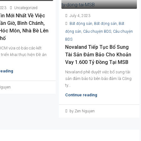
2023
Uncategorized
in Mới Nhất Về Việc
July 4, 2023
ần Giờ, Bình Chánh,
Bất động sản
,
Bất động sản
,
Bất
 Hóc Môn, Nhà Bè Lên
động sản
,
Câu chuyện BDS
,
Câu chuyện
Phố
BDS
Novaland Tiếp Tục Bổ Sung
CM vừa có báo cáo kết
Tài Sản Đảm Bảo Cho Khoản
triển khai thực hiện Đề án
Vay 1.600 Tỷ Đồng Tại MSB
reading
Novaland phê duyệt việc bổ sung tài
sản đảm bảo từ bên bảo đảm là Công
ty...
Nguyen
Continue reading
by Zen Nguyen