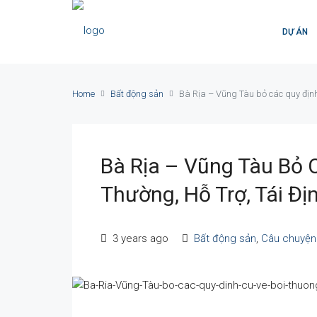
DỰ ÁN
Home
Bất động sản
Bà Rịa – Vũng Tàu bỏ các quy định 
Bà Rịa – Vũng Tàu Bỏ 
Thường, Hỗ Trợ, Tái Đị
3 years ago
Bất động sản
,
Câu chuyệ