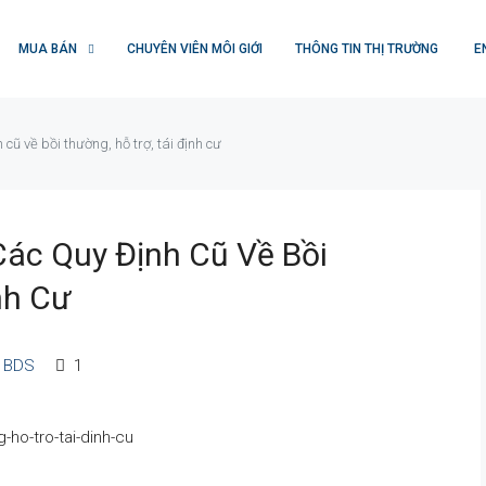
MUA BÁN
CHUYÊN VIÊN MÔI GIỚI
THÔNG TIN THỊ TRƯỜNG
E
cũ về bồi thường, hỗ trợ, tái định cư
Các Quy Định Cũ Về Bồi
nh Cư
n BDS
1