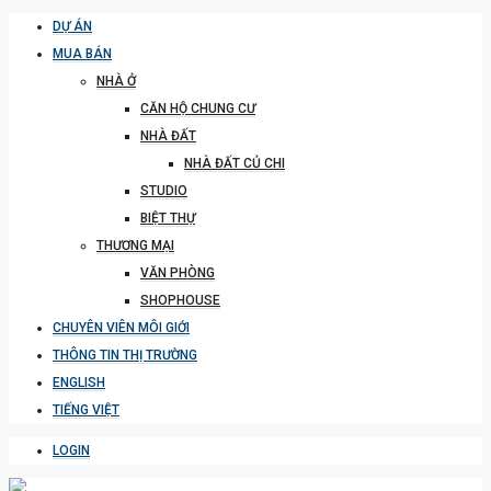
DỰ ÁN
MUA BÁN
NHÀ Ở
CĂN HỘ CHUNG CƯ
NHÀ ĐẤT
NHÀ ĐẤT CỦ CHI
STUDIO
BIỆT THỰ
THƯƠNG MẠI
VĂN PHÒNG
SHOPHOUSE
CHUYÊN VIÊN MÔI GIỚI
THÔNG TIN THỊ TRƯỜNG
ENGLISH
TIẾNG VIỆT
LOGIN