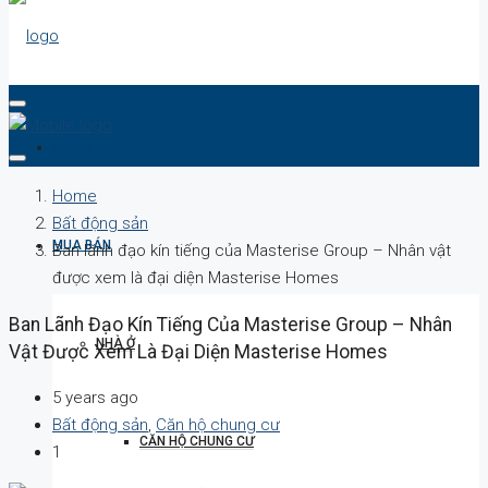
DỰ ÁN
Home
Bất động sản
MUA BÁN
Ban lãnh đạo kín tiếng của Masterise Group – Nhân vật
được xem là đại diện Masterise Homes
Ban Lãnh Đạo Kín Tiếng Của Masterise Group – Nhân
NHÀ Ở
Vật Được Xem Là Đại Diện Masterise Homes
5 years ago
Bất động sản
,
Căn hộ chung cư
CĂN HỘ CHUNG CƯ
1