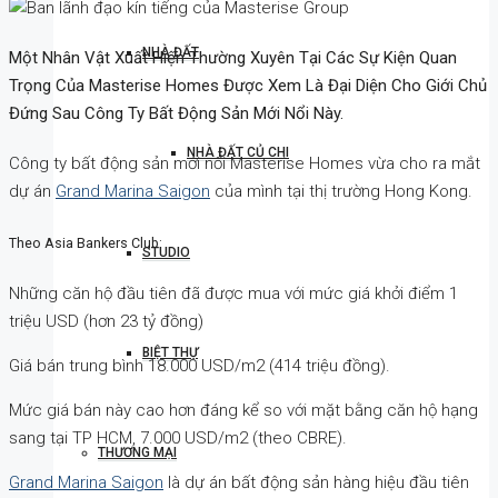
NHÀ ĐẤT
Một Nhân Vật Xuất Hiện Thường Xuyên Tại Các Sự Kiện Quan
Trọng Của Masterise Homes Được Xem Là Đại Diện Cho Giới Chủ
Đứng Sau Công Ty Bất Động Sản Mới Nổi Này.
NHÀ ĐẤT CỦ CHI
Công ty bất động sản mới nổi Masterise Homes vừa cho ra mắt
dự án
Grand Marina Saigon
của mình tại thị trường Hong Kong.
Theo Asia Bankers Club:
STUDIO
Những căn hộ đầu tiên đã được mua với mức giá khởi điểm 1
triệu USD (hơn 23 tỷ đồng)
BIỆT THỰ
Giá bán trung bình 18.000 USD/m2 (414 triệu đồng).
Mức giá bán này cao hơn đáng kể so với mặt bằng căn hộ hạng
sang tại TP HCM, 7.000 USD/m2 (theo CBRE).
THƯƠNG MẠI
Grand Marina Saigon
là dự án bất động sản hàng hiệu đầu tiên