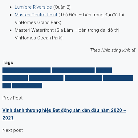
Lumiere Riverside
(Quận 2)
Masteri Centre Point
(Thủ Đức – bên trong đại đô thị
VinHomes Grand Park)
Masteri Waterfront (Gia Lâm – bên trong đại đô thị
VinHomes Ocean Park)…
Theo Nhịp sống kinh tế
Tags
bất động sản hàng hiệu
Grand Marina Saigon
Marriott
International
Masterise Group
Masterise Homes
Nguyễn Hương
Liên
Techcombank
Prev Post
Vinh danh thương hiệu Bất động sản dẫn đầu năm 2020 –
2021
Next post