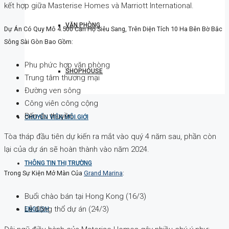
kết hợp giữa Masterise Homes và Marriott International.
VĂN PHÒNG
Dự Án Có Quy Mô 4.500 Căn Hộ Siêu Sang, Trên Diện Tích 10 Ha Bên Bờ Bắc
Sông Sài Gòn Bao Gồm:
Phu phức hợp văn phòng
SHOPHOUSE
Trung tâm thương mại
Đường ven sông
Công viên công cộng
Bến du thuyền…
CHUYÊN VIÊN MÔI GIỚI
Tòa tháp đầu tiên dự kiến ra mắt vào quý 4 năm sau, phần còn
lại của dự án sẽ hoàn thành vào năm 2024.
THÔNG TIN THỊ TRƯỜNG
Trong Sự Kiện Mở Màn Của
Grand Marina
:
Buổi chào bán tại Hong Kong (16/3)
Lễ động thổ dự án (24/3)
ENGLISH