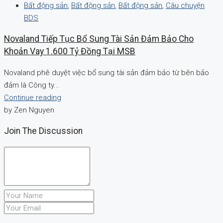
Bất động sản
,
Bất động sản
,
Bất động sản
,
Câu chuyện
BDS
Novaland Tiếp Tục Bổ Sung Tài Sản Đảm Bảo Cho
Khoản Vay 1.600 Tỷ Đồng Tại MSB
Novaland phê duyệt việc bổ sung tài sản đảm bảo từ bên bảo
đảm là Công ty...
Continue reading
by Zen Nguyen
Join The Discussion