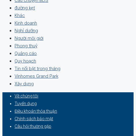
Câu chuyện BDS
đường kẹt
Khác
Kinh doanh
Nghỉ dưỡng
Người môi giới
Phong thuỷ
Quảng cáo
Quy hoạch
Tin nổi bật trong tháng
Vinhomes Grand Park
Xây dựng
Về chúng tôi
Tuyển dụng
Điều khoản thỏa thuận
Chính sách bảo mật
Câu hỏi thường gặp