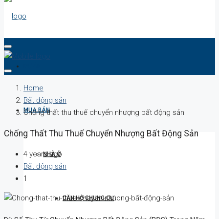
DỰ ÁN
Home
Bất động sản
MUA BÁN
Chống thất thu thuế chuyển nhượng bất động sản
Chống Thất Thu Thuế Chuyển Nhượng Bất Động Sản
4 years ago
NHÀ Ở
Bất động sản
1
CĂN HỘ CHUNG CƯ