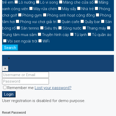
trẻ em
Lò nướng
Lò vi song
Màng che cửa sổ
Mảng
xanh công viên
Máy rửa chén
Máy sấy
Nhà trẻ
Phòng
chơi golf
Phòng gym
Phòng sinh hoạt cộng đồng
Phòng
tắm hơi
Phòng vui chơi giải trí
Quán cafe
Quầy bar
Sân
bóng rổ
Sân tennis
Siêu thị
Sông nước
Thang máy
Trung tâm mua sắm
Truyền hình cáp
Tủ lạnh
Tủ quần áo
Vòi sen ngoài trời
WiFi
Search
Login
×
Remember me
Lost your password?
Login
User registration is disabled for demo purpose.
Reset Password