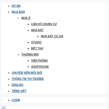
DỰ ÁN
MUA BÁN
NHÀ Ở
CĂN HỘ CHUNG CƯ
NHÀ ĐẤT
NHÀ ĐẤT CỦ CHI
STUDIO
BIỆT THỰ
THƯƠNG MẠI
VĂN PHÒNG
SHOPHOUSE
CHUYÊN VIÊN MÔI GIỚI
THÔNG TIN THỊ TRƯỜNG
ENGLISH
TIẾNG VIỆT
LOGIN