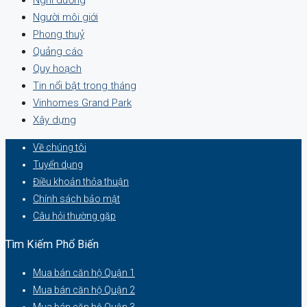
Nghỉ dưỡng
Người môi giới
Phong thuỷ
Quảng cáo
Quy hoạch
Tin nổi bật trong tháng
Vinhomes Grand Park
Xây dựng
Về chúng tôi
Tuyển dụng
Điều khoản thỏa thuận
Chính sách bảo mật
Câu hỏi thường gặp
Tìm Kiếm Phổ Biến
Mua bán căn hộ Quận 1
Mua bán căn hộ Quận 2
Mua bán căn hộ Quận 3