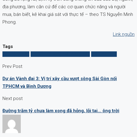
địa phương, làm căn cứ để các cơ quan chức năng và người
mua, bán biết, kê khai giá sát với thực tế – theo TS Nguyễn Minh
Phong.
Link nguồn
Tags
Bất động sản
chuyển nhượng bất động sản
thất thu thuế
Prev Post
Dự án Vành đai 3: Vị trí xây cầu vượt sông Sài Gòn nối
TPHCM và Bình Dương
Next post
Đường trăm tỷ chưa làm xong đã hỏng, lỗi tại… ông trời