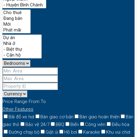
Price Range
From
To
Other Features
Bãi đỗ xe hơi
Bàn giao cơ bản
Bàn giao hoàn thiện
Bàn
giao thô
Bảo vệ 24/7
BBQ
Biển
Công viên
Điều hòa
Đường chạy bộ
Giặt ủi
Hồ bơi
Karaoke
Khu vui chơi