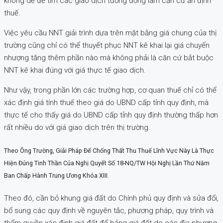
không dễ để tìm các giao dịch tương đồng làm căn cứ ấn định
thuế.
Việc yêu cầu NNT giải trình dựa trên mặt bằng giá chung của thị
trường cũng chỉ có thể thuyết phục NNT kê khai lại giá chuyển
nhượng tăng thêm phần nào mà không phải là căn cứ bắt buộc
NNT kê khai đúng với giá thực tế giao dịch.
Như vậy, trong phần lớn các trường hợp, cơ quan thuế chỉ có thể
xác định giá tính thuế theo giá do UBND cấp tỉnh quy định, mà
thực tế cho thấy giá do UBND cấp tỉnh quy định thường thấp hơn
rất nhiều do với giá giao dịch trên thị trường.
Theo Ông Trường, Giải Pháp Để Chống Thất Thu Thuế Lĩnh Vực Này Là Thực
Hiện Đúng Tinh Thần Của Nghị Quyết Số 18-NQ/TW Hội Nghị Lần Thứ Năm
Ban Chấp Hành Trung Ương Khóa XIII.
Theo đó, cần bỏ khung giá đất do Chính phủ quy định và sửa đổi,
bổ sung các quy định về nguyên tắc, phương pháp, quy trình và
thẩm quyền xác định giá đất để bảng giá đất do các địa phương