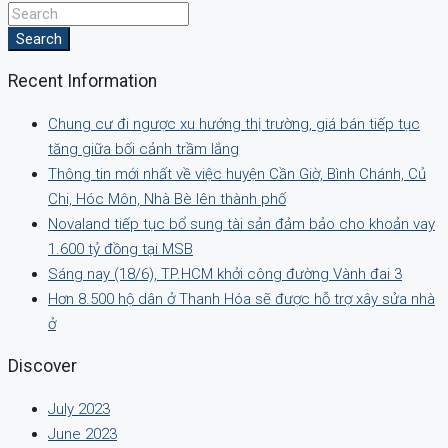
Search
Recent Information
Chung cư đi ngược xu hướng thị trường, giá bán tiếp tục
tăng giữa bối cảnh trầm lắng
Thông tin mới nhất về việc huyện Cần Giờ, Bình Chánh, Củ
Chi, Hóc Môn, Nhà Bè lên thành phố
Novaland tiếp tục bổ sung tài sản đảm bảo cho khoản vay
1.600 tỷ đồng tại MSB
Sáng nay (18/6), TP.HCM khởi công đường Vành đai 3
Hơn 8.500 hộ dân ở Thanh Hóa sẽ được hỗ trợ xây sửa nhà
ở
Discover
July 2023
June 2023