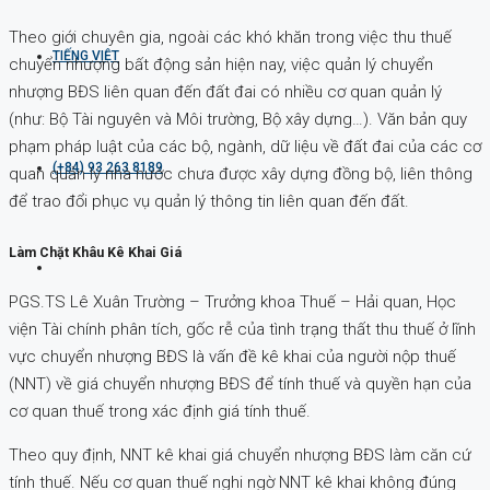
Theo giới chuyên gia, ngoài các khó khăn trong việc thu thuế
TIẾNG VIỆT
chuyển nhượng bất động sản hiện nay, việc quản lý chuyển
nhượng BĐS liên quan đến đất đai có nhiều cơ quan quản lý
(như: Bộ Tài nguyên và Môi trường, Bộ xây dựng…). Văn bản quy
phạm pháp luật của các bộ, ngành, dữ liệu về đất đai của các cơ
(+84) 93 263 8189
quan quản lý nhà nước chưa được xây dựng đồng bộ, liên thông
để trao đổi phục vụ quản lý thông tin liên quan đến đất.
Làm Chặt Khâu Kê Khai Giá
PGS.TS Lê Xuân Trường – Trưởng khoa Thuế – Hải quan, Học
viện Tài chính phân tích, gốc rễ của tình trạng thất thu thuế ở lĩnh
vực chuyển nhượng BĐS là vấn đề kê khai của người nộp thuế
(NNT) về giá chuyển nhượng BĐS để tính thuế và quyền hạn của
cơ quan thuế trong xác định giá tính thuế.
Theo quy định, NNT kê khai giá chuyển nhượng BĐS làm căn cứ
tính thuế. Nếu cơ quan thuế nghi ngờ NNT kê khai không đúng