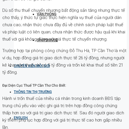
Dù số thu thuế chuyển nhượng bất động sản tăng nhưng thực tế
VĂN PHÒNG
cho thấy, ý thức tự giác thực hiện nghĩa vụ thuế của người dân
chưa cao; nhận thức chưa đầy đủ về chính sách pháp luật thuế
và pháp luật có liên quan; chưa nhận thức được hậu quả khi khai
thuế với giá không đúng với giá thực tế chuyển nhượng.
SHOPHOUSE
Trường hợp tại phòng công chứng Đỗ Thu Hà, TP Cần Thơ là một
ví dụ, hợp đồng giá trị giao dịch thực tế 26 tỷ đồng, nhưng người
kê khai nộp thuế chỉ có 5 tỷ đồng và trốn kê khai thuế số tiền 21
CHUYÊN VIÊN MÔI GIỚI
tỷ đồng.
Đại Diện Cục Thuế TP Cần Thơ Cho Biết:
THÔNG TIN THỊ TRƯỜNG
Hành vi trốn thuế của nhiều cá nhân trong kinh doanh BĐS tập
trung chủ yếu vào việc ghi giá trị trên hợp đồng công chứng
thấp hơn so với giá trị giao dịch thực tế. Sau đó người giao dịch
ENGLISH
ký thêm phụ lục hợp đồng với giá trị thực tế cao hơn gấp nhiều
lần.