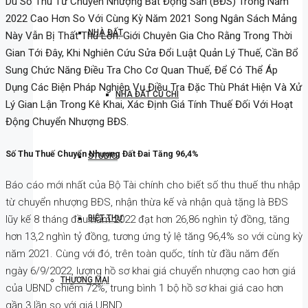
Dù Số Thu Từ Chuyển Nhượng Bất Động Sản (BĐS) Trong Năm
2022 Cao Hơn So Với Cùng Kỳ Năm 2021 Song Ngân Sách Mảng
NHÀ ĐẤT
Này Vẫn Bị Thất Thu Lớn. Giới Chuyên Gia Cho Rằng Trong Thời
Gian Tới Đây, Khi Nghiên Cứu Sửa Đổi Luật Quản Lý Thuế, Cần Bổ
Sung Chức Năng Điều Tra Cho Cơ Quan Thuế, Để Có Thể Áp
Dụng Các Biện Pháp Nghiệp Vụ Điều Tra Đặc Thù Phát Hiện Và Xử
NHÀ ĐẤT CỦ CHI
Lý Gian Lận Trong Kê Khai, Xác Định Giá Tính Thuế Đối Với Hoạt
Động Chuyển Nhượng BĐS.
Số Thu Thuế Chuyển Nhượng Đất Đai Tăng 96,4%
STUDIO
Báo cáo mới nhất của Bộ Tài chính cho biết số thu thuế thu nhập
từ chuyển nhượng BĐS, nhận thừa kế và nhận quà tặng là BĐS
lũy kế 8 tháng đầu năm 2022 đạt hơn 26,86 nghìn tỷ đồng, tăng
BIỆT THỰ
hơn 13,2 nghìn tỷ đồng, tương ứng tỷ lệ tăng 96,4% so với cùng kỳ
năm 2021. Cùng với đó, trên toàn quốc, tính từ đầu năm đến
ngày 6/9/2022, lượng hồ sơ khai giá chuyển nhượng cao hơn giá
THƯƠNG MẠI
của UBND chiếm 72%, trung bình 1 bộ hồ sơ khai giá cao hơn
gần 3 lần so với giá UBND.