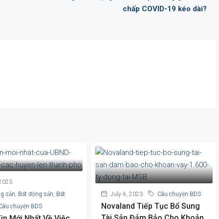
chấp COVID-19 kéo dài?
 2023
ng sản
,
Bất động sản
,
Bất
July 4, 2023
Câu chuyện BDS
Novaland Tiếp Tục Bổ Sung
Câu chuyện BDS
Tài Sản Đảm Bảo Cho Khoản
in Mới Nhất Về Việc