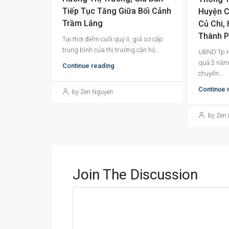
Tiếp Tục Tăng Giữa Bối Cảnh
Huyện C
Trầm Lắng
Củ Chi,
Thành 
Tại thời điểm cuối quý II, giá sơ cấp
trung bình của thị trường căn hộ...
UBND Tp.H
quả 3 năm 
Continue reading
chuyển...
Continue 
by Zen Nguyen
by Zen
Join The Discussion