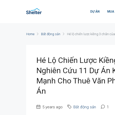
DỰ ÁN
MUA
Home
Bất động sản
Hé lộ chiến lược kiềng 3 chân c
Hé Lộ Chiến Lược Kiề
Nghiên Cứu 11 Dự Án 
Mạnh Cho Thuê Văn Ph
Án
5 years ago
Bất động sản
1