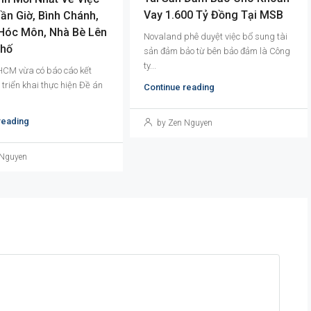
Vay 1.600 Tỷ Đồng Tại MSB
ần Giờ, Bình Chánh,
 Hóc Môn, Nhà Bè Lên
Novaland phê duyệt việc bổ sung tài
Phố
sản đảm bảo từ bên bảo đảm là Công
ty...
CM vừa có báo cáo kết
triển khai thực hiện Đề án
Continue reading
reading
by Zen Nguyen
 Nguyen