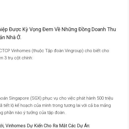
hiệp Được Kỳ Vọng Đem Về Những Đồng Doanh Thu
ản Nhà Ở.
h, CTCP Vinhomes (thuộc Tập đoàn Vingroup) cho biết cho
n 3 trụ cột chính:
oán Singapore (SGX) phục vụ cho việc phát hành 500 triệu
ã tiết lộ kế hoạch của mình trong tương lai với cả ba mảng
ng phần nào ý tưởng của tập đoàn.
Tới, Vinhomes Dự Kiến Cho Ra Mắt Các Dự Án: