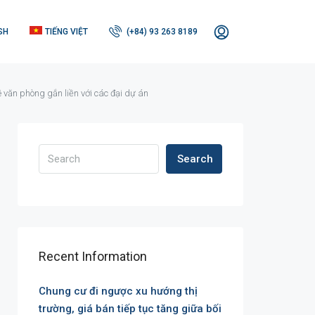
SH
TIẾNG VIỆT
(+84) 93 263 8189
văn phòng gắn liền với các đại dự án
Search
Recent Information
Chung cư đi ngược xu hướng thị
trường, giá bán tiếp tục tăng giữa bối