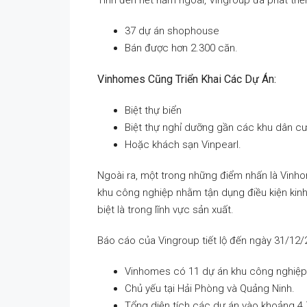
Tính đến hết năm ngoái, Vingroup đã phát triể
37 dự án shophouse
Bán được hơn 2.300 căn.
Vinhomes Cũng Triển Khai Các Dự Án:
Biệt thự biển
Biệt thự nghỉ dưỡng gần các khu dân c
Hoặc khách sạn Vinpearl.
Ngoài ra, một trong những điểm nhấn là Vinho
khu công nghiệp nhằm tận dụng điều kiện kinh t
biệt là trong lĩnh vực sản xuất.
Báo cáo của Vingroup tiết lộ đến ngày 31/12/
Vinhomes có 11 dự án khu công nghiệp 
Chủ yếu tại Hải Phòng và Quảng Ninh.
Tổng diện tích các dự án vào khoảng 4.