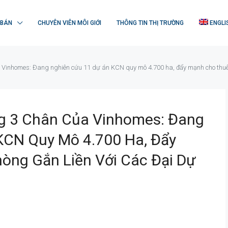
 BÁN
CHUYÊN VIÊN MÔI GIỚI
THÔNG TIN THỊ TRƯỜNG
ENGLI
ủa Vinhomes: Đang nghiên cứu 11 dự án KCN quy mô 4.700 ha, đẩy mạnh cho thuê 
ng 3 Chân Của Vinhomes: Đang
KCN Quy Mô 4.700 Ha, Đẩy
òng Gắn Liền Với Các Đại Dự