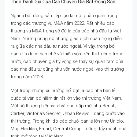
Theo Đánh Giá Của Các Chuyên Gia Bất Động Sản:
Ngành bất động sản tiếp tục là một phần quan trọng
trong các thương vụ M&A năm 2022. Rất nhiều các
thương vụ M&A trong số đó là của các nhà đầu tư Việt
Nam. Nhưng cũng có những giao dịch quan trọng diễn
ra giữa các nhà đầu tư nước ngoài. Vì vậy, trong bối
cảnh tín dụng hạn chế và thiếu vốn trên thị trường trong
nước, các chuyên gia hy vọng sẽ thấy sự quan tâm của
các nhà đầu tư cũng như vốn nước ngoài vào thị trường
trong năm 2023.
Một trong những xu hướng nổi bật là các nhà bán lẻ
quốc tế vẫn có niềm tin rất lớn vào thị trường Việt Nam.
Một số thương hiệu xa xỉ và cao cấp mới như Berluti,
Cartier, Victoria’s Secret, Urban Revivo… đang bước vào
thị trường. Trong khi đó các chuỗi bán lẻ lớn như Uniqlo,
Muji, Haidilao, Emart, Central Group… cũng đẩy mạnh quá
trình mở rộng tại Việt Nam.