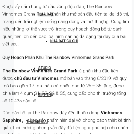
Được lấy cảm hứng từ cầu vồng độc đáo, The Rainbow
Vinhomes Grand Park – phân khu mở bán đầu tiên tại đại đô thị,
NHÀ ĐẤT
mang đến trải nghiệm sống năng động và thời thượng. Cùng tìm
hiểu những lợi thế vượt trội trong quy hoạch đồng bộ từ cảnh
quan, tiện ích đến các loại hình căn hộ đa dạng tại đây qua bài
NHÀ ĐẤT CỦ CHI
viết sau.
Quy Hoạch Phân Khu The Rainbow Vinhomes Grand Park
STUDIO
The Rainbow Vinhomes Grand Park
là phân khu đầu tiên
được
chủ đầu tư Vinhomes
mở bán vào tháng 6/2019, với quy
mô bao gồm 17 tòa tháp có chiều cao từ 25 – 35 tầng, được
chia làm 4 cụm S1, S2, S3 & S5, cung cấp cho thị trường tổng
BIỆT THỰ
số 10.435 căn hộ.
Các căn hộ tại The Rainbow đây đều thuộc dòng
Vinhomes
Sapphire
– dòng sản phẩm hiện đại với phong cách thiết kế tinh
THƯƠNG MẠI
giản, thời thượng nhưng vẫn đầy đủ tiện nghi, phù hợp cho nhóm