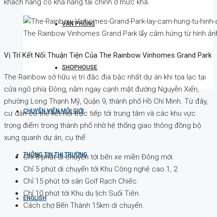
khách hàng có khả năng tài chính ở mức khá.
VĂN PHÒNG
The Rainbow Vinhomes Grand Park lấy cảm hứng từ hình ảnh 
Vị Trí Kết Nối Thuận Tiện Của The Rainbow Vinhomes Grand Park
SHOPHOUSE
The Rainbow sở hữu vị trí đắc địa bậc nhất dự án khi tọa lạc tại
cửa ngõ phía Đông, nằm ngay cạnh mặt đường Nguyễn Xiển,
phường Long Thạnh Mỹ, Quận 9, thành phố Hồ Chí Minh. Từ đây,
CHUYÊN VIÊN MÔI GIỚI
cư dân có thể kết nối trực tiếp tới trung tâm và các khu vực
trọng điểm trong thành phố nhờ hệ thống giao thông đồng bộ
xung quanh dự án, cụ thể:
THÔNG TIN THỊ TRƯỜNG
Chỉ 8 phút di chuyển tới bến xe miền Đông mới.
Chỉ 5 phút di chuyển tới Khu Công nghệ cao 1, 2.
Chỉ 15 phút tới sân Golf Rạch Chiếc.
Chỉ 10 phút tới Khu du lịch Suối Tiên.
ENGLISH
Cách chợ Bến Thành 15km di chuyển.