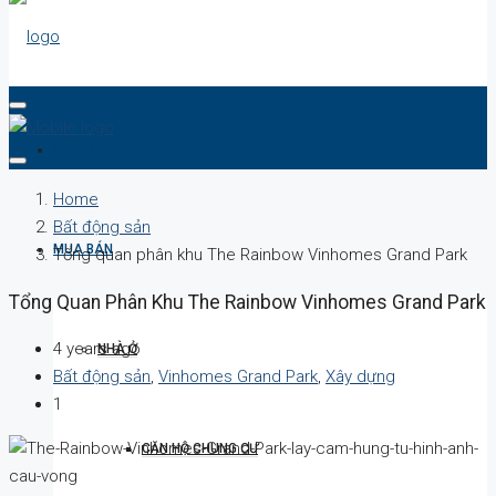
DỰ ÁN
Home
Bất động sản
MUA BÁN
Tổng quan phân khu The Rainbow Vinhomes Grand Park
Tổng Quan Phân Khu The Rainbow Vinhomes Grand Park
4 years ago
NHÀ Ở
Bất động sản
,
Vinhomes Grand Park
,
Xây dựng
1
CĂN HỘ CHUNG CƯ