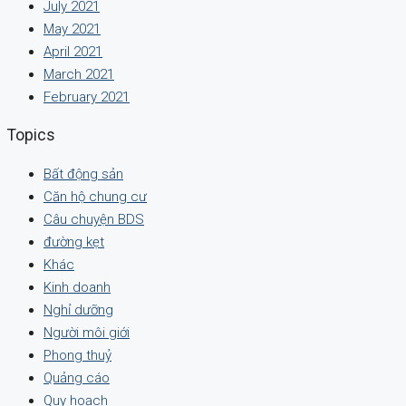
July 2021
May 2021
April 2021
March 2021
February 2021
Topics
Bất động sản
Căn hộ chung cư
Câu chuyện BDS
đường kẹt
Khác
Kinh doanh
Nghỉ dưỡng
Người môi giới
Phong thuỷ
Quảng cáo
Quy hoạch