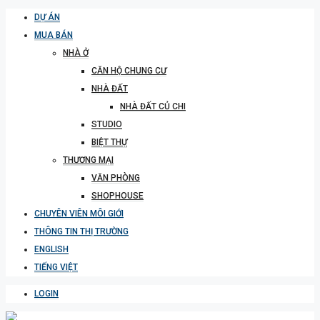
DỰ ÁN
MUA BÁN
NHÀ Ở
CĂN HỘ CHUNG CƯ
NHÀ ĐẤT
NHÀ ĐẤT CỦ CHI
STUDIO
BIỆT THỰ
THƯƠNG MẠI
VĂN PHÒNG
SHOPHOUSE
CHUYÊN VIÊN MÔI GIỚI
THÔNG TIN THỊ TRƯỜNG
ENGLISH
TIẾNG VIỆT
LOGIN