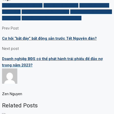
bất động sản Vinhomes
Căn hộ The Rainbow
Căn hộ Vinhomes
Grand Park
Dự án Vinhomes Grand Park
Đầu tư căn hộ Vinhomes
Grand Park
The Rainbow Vinhomes Grand Park
Prev Post
Cơ hội “bắt đáy” bất động sản trước Tết Nguyên đán?
Next post
Doanh nghiệp BĐS có thể phát hành trái phiếu để đảo nợ
trong năm 2023?
Zen Nguyen
Related Posts