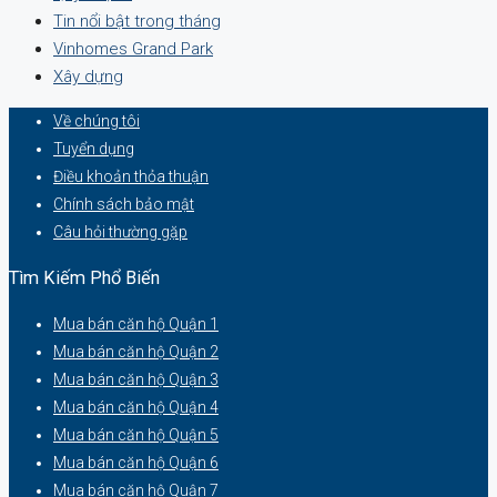
Tin nổi bật trong tháng
Vinhomes Grand Park
Xây dựng
Về chúng tôi
Tuyển dụng
Điều khoản thỏa thuận
Chính sách bảo mật
Câu hỏi thường gặp
Tìm Kiếm Phổ Biến
Mua bán căn hộ Quận 1
Mua bán căn hộ Quận 2
Mua bán căn hộ Quận 3
Mua bán căn hộ Quận 4
Mua bán căn hộ Quận 5
Mua bán căn hộ Quận 6
Mua bán căn hộ Quận 7