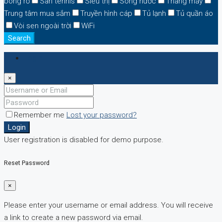
bóng rổ
Sân tennis
Siêu thị
Sông nước
Thang máy
Trung tâm mua sắm
Truyền hình cáp
Tủ lạnh
Tủ quần áo
Vòi sen ngoài trời
WiFi
Search
Login
×
Remember me
Lost your password?
Login
User registration is disabled for demo purpose.
Reset Password
×
Please enter your username or email address. You will receive
a link to create a new password via email.