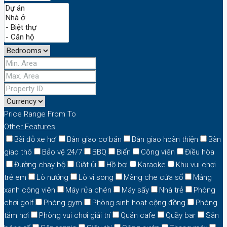
Price Range
From
To
Other Features
Bãi đỗ xe hơi
Bàn giao cơ bản
Bàn giao hoàn thiện
Bàn
giao thô
Bảo vệ 24/7
BBQ
Biển
Công viên
Điều hòa
Đường chạy bộ
Giặt ủi
Hồ bơi
Karaoke
Khu vui chơi
trẻ em
Lò nướng
Lò vi song
Màng che cửa sổ
Mảng
xanh công viên
Máy rửa chén
Máy sấy
Nhà trẻ
Phòng
chơi golf
Phòng gym
Phòng sinh hoạt cộng đồng
Phòng
tắm hơi
Phòng vui chơi giải trí
Quán cafe
Quầy bar
Sân