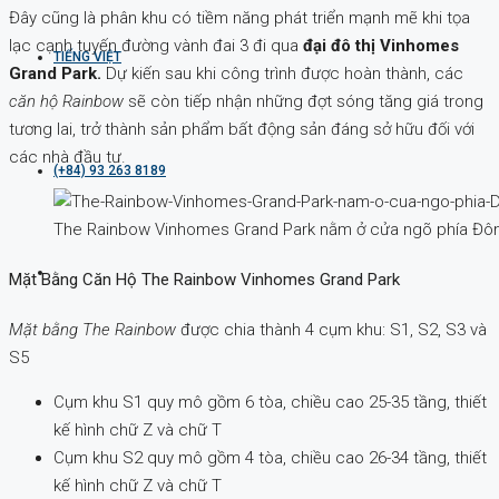
Đây cũng là phân khu có tiềm năng phát triển mạnh mẽ khi tọa
lạc cạnh tuyến đường vành đai 3 đi qua
đại đô thị Vinhomes
TIẾNG VIỆT
Grand Park.
Dự kiến sau khi công trình được hoàn thành, các
căn hộ Rainbow
sẽ còn tiếp nhận những đợt sóng tăng giá trong
tương lai, trở thành sản phẩm bất động sản đáng sở hữu đối với
các nhà đầu tư.
(+84) 93 263 8189
The Rainbow Vinhomes Grand Park nằm ở cửa ngõ phía Đông 
Mặt Bằng Căn Hộ The Rainbow Vinhomes Grand Park
Mặt bằng The Rainbow
được chia thành 4 cụm khu: S1, S2, S3 và
S5
Cụm khu S1 quy mô gồm 6 tòa, chiều cao 25-35 tầng, thiết
kế hình chữ Z và chữ T
Cụm khu S2 quy mô gồm 4 tòa, chiều cao 26-34 tầng, thiết
kế hình chữ Z và chữ T