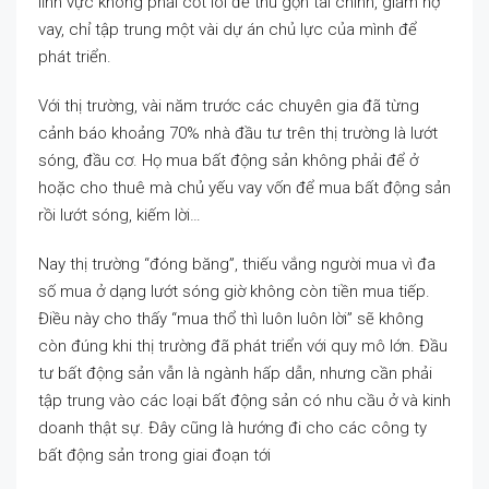
lĩnh vực không phải cốt lõi để thu gọn tài chính, giảm nợ
vay, chỉ tập trung một vài dự án chủ lực của mình để
phát triển.
Với thị trường, vài năm trước các chuyên gia đã từng
cảnh báo khoảng 70% nhà đầu tư trên thị trường là lướt
sóng, đầu cơ. Họ mua bất động sản không phải để ở
hoặc cho thuê mà chủ yếu vay vốn để mua bất động sản
rồi lướt sóng, kiếm lời…
Nay thị trường “đóng băng”, thiếu vắng người mua vì đa
số mua ở dạng lướt sóng giờ không còn tiền mua tiếp.
Điều này cho thấy “mua thổ thì luôn luôn lời” sẽ không
còn đúng khi thị trường đã phát triển với quy mô lớn. Đầu
tư bất động sản vẫn là ngành hấp dẫn, nhưng cần phải
tập trung vào các loại bất động sản có nhu cầu ở và kinh
doanh thật sự. Đây cũng là hướng đi cho các công ty
bất động sản trong giai đoạn tới