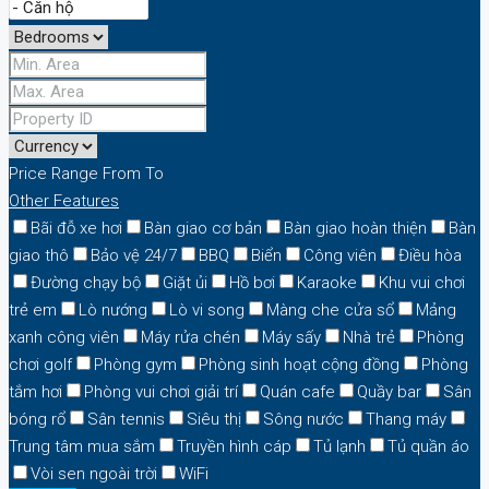
Price Range
From
To
Other Features
Bãi đỗ xe hơi
Bàn giao cơ bản
Bàn giao hoàn thiện
Bàn
giao thô
Bảo vệ 24/7
BBQ
Biển
Công viên
Điều hòa
Đường chạy bộ
Giặt ủi
Hồ bơi
Karaoke
Khu vui chơi
trẻ em
Lò nướng
Lò vi song
Màng che cửa sổ
Mảng
xanh công viên
Máy rửa chén
Máy sấy
Nhà trẻ
Phòng
chơi golf
Phòng gym
Phòng sinh hoạt cộng đồng
Phòng
tắm hơi
Phòng vui chơi giải trí
Quán cafe
Quầy bar
Sân
bóng rổ
Sân tennis
Siêu thị
Sông nước
Thang máy
Trung tâm mua sắm
Truyền hình cáp
Tủ lạnh
Tủ quần áo
Vòi sen ngoài trời
WiFi