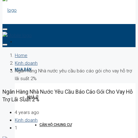
DỰ ÁN
Home
Kinh doanh
MUA BÁN
Ngân hàng Nhà nước yêu cầu báo cáo gói cho vay hỗ trợ
lãi suất 2%
Ngân Hàng Nhà Nước Yêu Cầu Báo Cáo Gói Cho Vay Hỗ
NHÀ Ở
Trợ Lãi Suất 2%
4 years ago
Kinh doanh
CĂN HỘ CHUNG CƯ
1