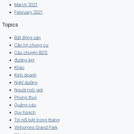
March 2021
February 2021
Topics
Bất động sản
Căn hộ chung cư
Câu chuyện BDS
đường kẹt
Khác
Kinh doanh
Nghỉ dưỡng
Người môi giới
Phong thuỷ
Quảng cáo
Quy hoạch
Tin nổi bật trong tháng
Vinhomes Grand Park