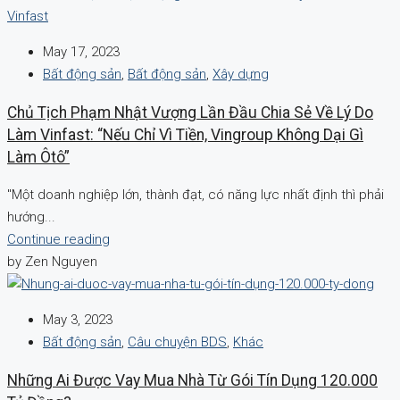
May 17, 2023
Bất động sản
,
Bất động sản
,
Xây dựng
Chủ Tịch Phạm Nhật Vượng Lần Đầu Chia Sẻ Về Lý Do
Làm Vinfast: “Nếu Chỉ Vì Tiền, Vingroup Không Dại Gì
Làm Ôtô”
"Một doanh nghiệp lớn, thành đạt, có năng lực nhất định thì phải
hướng...
Continue reading
by Zen Nguyen
May 3, 2023
Bất động sản
,
Câu chuyện BDS
,
Khác
Những Ai Được Vay Mua Nhà Từ Gói Tín Dụng 120.000