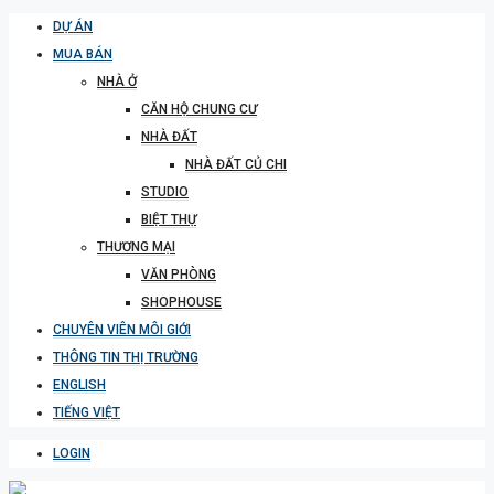
DỰ ÁN
MUA BÁN
NHÀ Ở
CĂN HỘ CHUNG CƯ
NHÀ ĐẤT
NHÀ ĐẤT CỦ CHI
STUDIO
BIỆT THỰ
THƯƠNG MẠI
VĂN PHÒNG
SHOPHOUSE
CHUYÊN VIÊN MÔI GIỚI
THÔNG TIN THỊ TRƯỜNG
ENGLISH
TIẾNG VIỆT
LOGIN