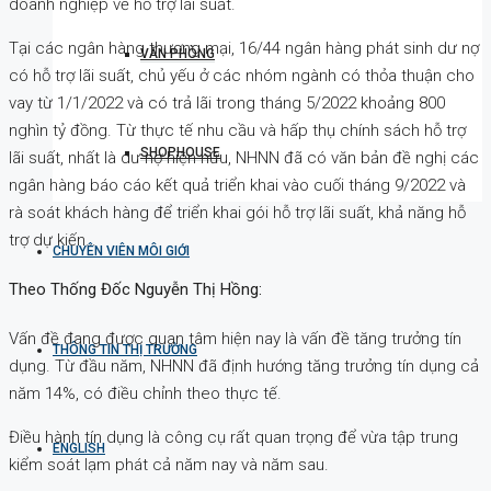
doanh nghiệp về hỗ trợ lãi suất.
Tại các ngân hàng thương mại, 16/44 ngân hàng phát sinh dư nợ
VĂN PHÒNG
có hỗ trợ lãi suất, chủ yếu ở các nhóm ngành có thỏa thuận cho
vay từ 1/1/2022 và có trả lãi trong tháng 5/2022 khoảng 800
nghìn tỷ đồng. Từ thực tế nhu cầu và hấp thụ chính sách hỗ trợ
SHOPHOUSE
lãi suất, nhất là dư nợ hiện hữu, NHNN đã có văn bản đề nghị các
ngân hàng báo cáo kết quả triển khai vào cuối tháng 9/2022 và
rà soát khách hàng để triển khai gói hỗ trợ lãi suất, khả năng hỗ
trợ dự kiến…
CHUYÊN VIÊN MÔI GIỚI
Theo Thống Đốc Nguyễn Thị Hồng:
Vấn đề đang được quan tâm hiện nay là vấn đề tăng trưởng tín
THÔNG TIN THỊ TRƯỜNG
dụng. Từ đầu năm, NHNN đã định hướng tăng trưởng tín dụng cả
năm 14%, có điều chỉnh theo thực tế.
Điều hành tín dụng là công cụ rất quan trọng để vừa tập trung
ENGLISH
kiểm soát lạm phát cả năm nay và năm sau.