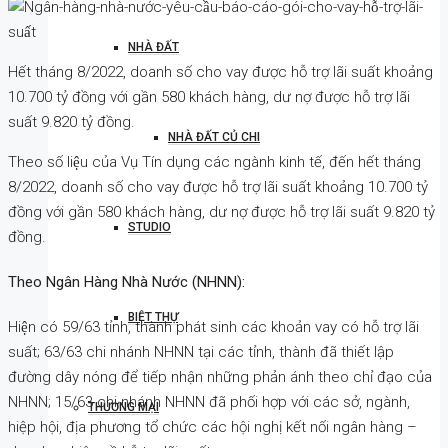
NHÀ ĐẤT
Hết tháng 8/2022, doanh số cho vay được hỗ trợ lãi suất khoảng
10.700 tỷ đồng với gần 580 khách hàng, dư nợ được hỗ trợ lãi
suất 9.820 tỷ đồng.
NHÀ ĐẤT CỦ CHI
Theo số liệu của Vụ Tín dụng các ngành kinh tế, đến hết tháng
8/2022, doanh số cho vay được hỗ trợ lãi suất khoảng 10.700 tỷ
đồng với gần 580 khách hàng, dư nợ được hỗ trợ lãi suất 9.820 tỷ
STUDIO
đồng.
Theo Ngân Hàng Nhà Nước (NHNN):
BIỆT THỰ
Hiện có 59/63 tỉnh, thành phát sinh các khoản vay có hỗ trợ lãi
suất; 63/63 chi nhánh NHNN tại các tỉnh, thành đã thiết lập
đường dây nóng để tiếp nhận những phản ánh theo chỉ đạo của
NHNN; 15/63 chi nhánh NHNN đã phối hợp với các sở, ngành,
THƯƠNG MẠI
hiệp hội, địa phương tổ chức các hội nghị kết nối ngân hàng –