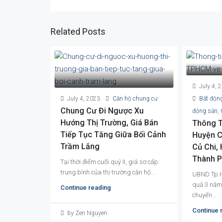
Related Posts
July 4, 
July 4, 2023
Căn hộ chung cư
Bất độn
Chung Cư Đi Ngược Xu
động sản
,
Hướng Thị Trường, Giá Bán
Thông T
Tiếp Tục Tăng Giữa Bối Cảnh
Huyện C
Trầm Lắng
Củ Chi,
Thành 
Tại thời điểm cuối quý II, giá sơ cấp
trung bình của thị trường căn hộ...
UBND Tp.H
quả 3 năm 
Continue reading
chuyển...
Continue 
by Zen Nguyen