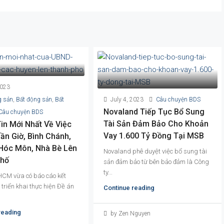
2023
g sản
,
Bất động sản
,
Bất
July 4, 2023
Câu chuyện BDS
Novaland Tiếp Tục Bổ Sung
Câu chuyện BDS
Tài Sản Đảm Bảo Cho Khoản
in Mới Nhất Về Việc
Vay 1.600 Tỷ Đồng Tại MSB
ần Giờ, Bình Chánh,
 Hóc Môn, Nhà Bè Lên
Novaland phê duyệt việc bổ sung tài
Phố
sản đảm bảo từ bên bảo đảm là Công
ty...
CM vừa có báo cáo kết
triển khai thực hiện Đề án
Continue reading
reading
by Zen Nguyen