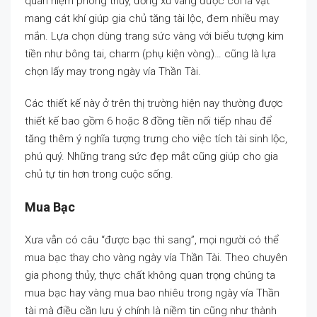
quan niệm phong thủy, đồng xu vàng được coi là vật
mang cát khí giúp gia chủ tăng tài lộc, đem nhiều may
mắn. Lựa chọn dùng trang sức vàng với biểu tượng kim
tiền như bông tai, charm (phụ kiện vòng)… cũng là lựa
chọn lấy may trong ngày vía Thần Tài.
Các thiết kế này ở trên thị trường hiện nay thường được
thiết kế bao gồm 6 hoặc 8 đồng tiền nối tiếp nhau để
tăng thêm ý nghĩa tượng trưng cho việc tích tài sinh lộc,
phú quý. Những trang sức đẹp mắt cũng giúp cho gia
chủ tự tin hơn trong cuộc sống.
Mua Bạc
Xưa vẫn có câu “được bạc thì sang”, mọi người có thể
mua bạc thay cho vàng ngày vía Thần Tài. Theo chuyên
gia phong thủy, thực chất không quan trọng chúng ta
mua bạc hay vàng mua bao nhiêu trong ngày vía Thần
tài mà điều cần lưu ý chính là niềm tin cũng như thành