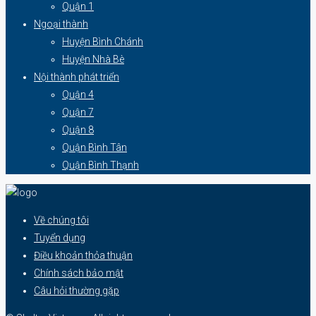
Quận 1
Ngoại thành
Huyện Bình Chánh
Huyện Nhà Bè
Nội thành phát triển
Quận 4
Quận 7
Quận 8
Quận Bình Tân
Quận Bình Thạnh
Về chúng tôi
Tuyển dụng
Điều khoản thỏa thuận
Chính sách bảo mật
Câu hỏi thường gặp