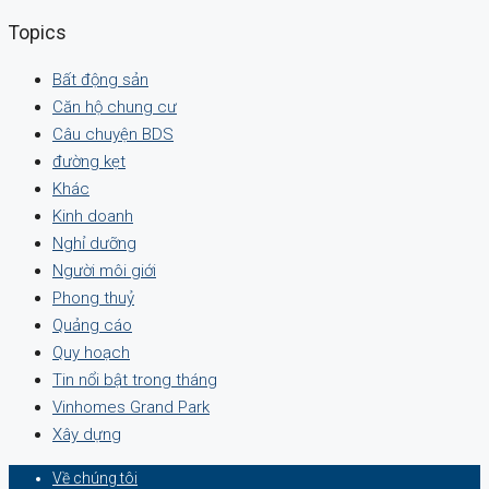
Topics
Bất động sản
Căn hộ chung cư
Câu chuyện BDS
đường kẹt
Khác
Kinh doanh
Nghỉ dưỡng
Người môi giới
Phong thuỷ
Quảng cáo
Quy hoạch
Tin nổi bật trong tháng
Vinhomes Grand Park
Xây dựng
Về chúng tôi