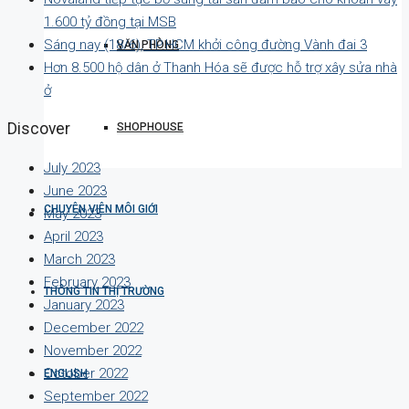
1.600 tỷ đồng tại MSB
Sáng nay (18/6), TP.HCM khởi công đường Vành đai 3
VĂN PHÒNG
Hơn 8.500 hộ dân ở Thanh Hóa sẽ được hỗ trợ xây sửa nhà
ở
Discover
SHOPHOUSE
July 2023
June 2023
CHUYÊN VIÊN MÔI GIỚI
May 2023
April 2023
March 2023
February 2023
THÔNG TIN THỊ TRƯỜNG
January 2023
December 2022
November 2022
October 2022
ENGLISH
September 2022