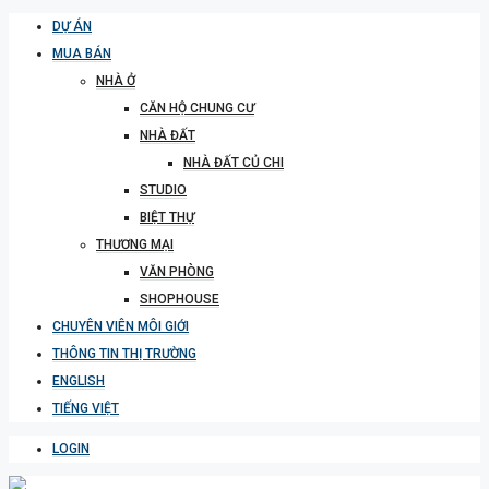
DỰ ÁN
MUA BÁN
NHÀ Ở
CĂN HỘ CHUNG CƯ
NHÀ ĐẤT
NHÀ ĐẤT CỦ CHI
STUDIO
BIỆT THỰ
THƯƠNG MẠI
VĂN PHÒNG
SHOPHOUSE
CHUYÊN VIÊN MÔI GIỚI
THÔNG TIN THỊ TRƯỜNG
ENGLISH
TIẾNG VIỆT
LOGIN