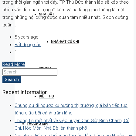
trong thời gian ngắn tới đây. TP Thủ Đức thành lập sẽ kéo theo
nhiều vấn đề quan trọng đi kèm và hạ tầng giao thông là một
NHÀ ĐẤT
trong những nội dung được quan tâm nhiều nhất. 5 con đường
quận...
5 years ago
NHÀ ĐẤT CỦ CHI
Bất động sản
1
Read More
STUDIO
Search
Recent Information
BIỆT THỰ
Chung cư đi ngược xu hướng thị trường, giá bán tiếp tục
tăng giữa bối cảnh trầm lắng
Thông tin mới nhất về việc huyện Cần Giờ, Bình Chánh, Củ
THƯƠNG MẠI
Chi, Hóc Môn, Nhà Bè lên thành phố
Novaland tiếp tục bổ sung tài sản đảm bảo cho khoản vay