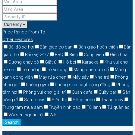
Price Range
From
To
Other Features
Bãi đỗ xe hơi
Bàn giao cơ bản
Bàn giao hoàn thiện
Bàn
giao thô
Bảo vệ 24/7
BBQ
Biển
Công viên
Điều hòa
Đường chạy bộ
Giặt ủi
Hồ bơi
Karaoke
Khu vui chơi
trẻ em
Lò nướng
Lò vi song
Màng che cửa sổ
Mảng
xanh công viên
Máy rửa chén
Máy sấy
Nhà trẻ
Phòng
chơi golf
Phòng gym
Phòng sinh hoạt cộng đồng
Phòng
tắm hơi
Phòng vui chơi giải trí
Quán cafe
Quầy bar
Sân
bóng rổ
Sân tennis
Siêu thị
Sông nước
Thang máy
Trung tâm mua sắm
Truyền hình cáp
Tủ lạnh
Tủ quần áo
Vòi sen ngoài trời
WiFi
Search
Login