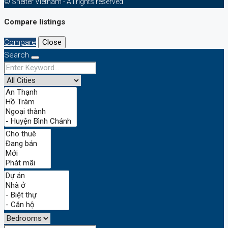
© Shelter Vietnam - All rights reserved
Compare listings
Compare
Close
Search