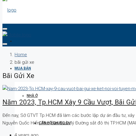
DỰ ÁN
Home
bãi gửi xe
MUA BÁN
Bãi Gửi Xe
NHÀ Ở
Năm 2023, Tp.HCM Xây 9 Cầu Vượt, Bãi Gửi
Đến nay, Sở GTVT Tp.HCM đã làm các bước lập dự án đầu tư, xây dự
Nguyễn Quốc Hiển, Phó Ban Quản lý Đường sắt đô thị TP.HCM (MAUR)
CĂN HỘ CHUNG CƯ
4 years ago