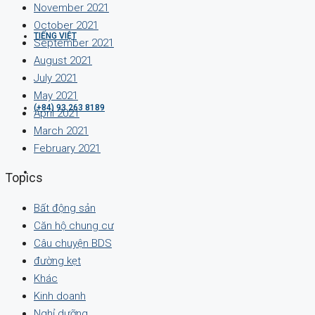
November 2021
October 2021
TIẾNG VIỆT
September 2021
August 2021
July 2021
May 2021
(+84) 93 263 8189
April 2021
March 2021
February 2021
Topics
Bất động sản
Căn hộ chung cư
Câu chuyện BDS
đường kẹt
Khác
Kinh doanh
Nghỉ dưỡng