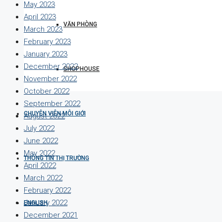
May 2023
April 2023
VĂN PHÒNG
March 2023
February 2023
January 2023
December 2022
SHOPHOUSE
November 2022
October 2022
September 2022
CHUYÊN VIÊN MÔI GIỚI
August 2022
July 2022
June 2022
May 2022
THÔNG TIN THỊ TRƯỜNG
April 2022
March 2022
February 2022
January 2022
ENGLISH
December 2021