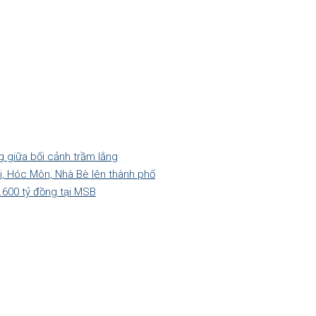
g giữa bối cảnh trầm lắng
hi, Hóc Môn, Nhà Bè lên thành phố
.600 tỷ đồng tại MSB