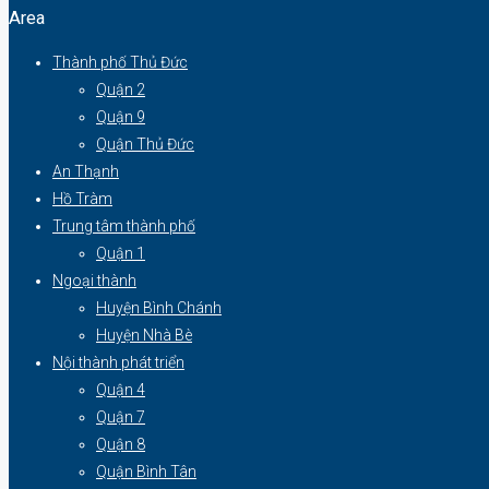
Area
Thành phố Thủ Đức
Quận 2
Quận 9
Quận Thủ Đức
An Thạnh
Hồ Tràm
Trung tâm thành phố
Quận 1
Ngoại thành
Huyện Bình Chánh
Huyện Nhà Bè
Nội thành phát triển
Quận 4
Quận 7
Quận 8
Quận Bình Tân