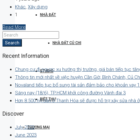
Khác
,
Xây dựng
1
NHÀ ĐẤT
Read More
Search
NHÀ ĐẤT CỦ CHI
Recent Information
Chung cư đi ngược xu hướng thị trường, giá bán tiếp tục tăn
STUDIO
Thông tin mới nhất về việc huyện Cần Giờ, Bình Chánh, Củ C
Novaland tiếp tục bổ sung tài sản đảm bảo cho khoản vay 1
Sáng nay (18/6), TP.HCM khởi công đường Vành đai 3
BIỆT THỰ
Hơn 8.500 hộ dân ở Thanh Hóa sẽ được hỗ trợ xây sửa nhà ở
Discover
July 2023
THƯƠNG MẠI
June 2023