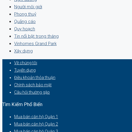
Người môi giới
Phong thuỷ
Quảng cáo
Quy hoạch
Tin nổi bật trong tháng
Vinhomes Grand Park
Xây dựng
Về chúng tôi
Tuyển dụng
Điều khoản thỏa thuận
Chính sách bảo mật
Câu hỏi thường gặp
Tìm Kiếm Phổ Biến
Mua bán căn hộ Quận 1
Mua bán căn hộ Quận 2
Mua bán căn hộ Quận 3