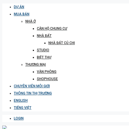
DỰ ÁN
MUA BÁN
NHÀ Ở
CĂN HỘ CHUNG CƯ
NHÀ ĐẤT
NHÀ ĐẤT CỦ CHI
STUDIO
BIỆT THỰ
THƯƠNG MẠI
VĂN PHÒNG
SHOPHOUSE
CHUYÊN VIÊN MÔI GIỚI
THÔNG TIN THỊ TRƯỜNG
ENGLISH
TIẾNG VIỆT
LOGIN