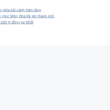
g giữa bối cảnh trầm lắng
hi, Hóc Môn, Nhà Bè lên thành phố
.600 tỷ đồng tại MSB