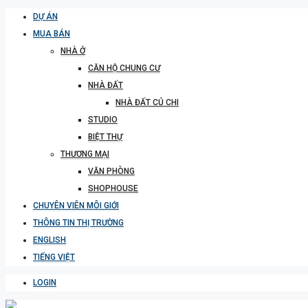
DỰ ÁN
MUA BÁN
NHÀ Ở
CĂN HỘ CHUNG CƯ
NHÀ ĐẤT
NHÀ ĐẤT CỦ CHI
STUDIO
BIỆT THỰ
THƯƠNG MẠI
VĂN PHÒNG
SHOPHOUSE
CHUYÊN VIÊN MÔI GIỚI
THÔNG TIN THỊ TRƯỜNG
ENGLISH
TIẾNG VIỆT
LOGIN