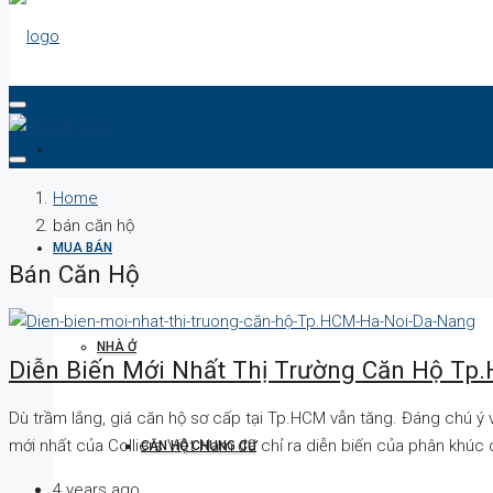
DỰ ÁN
Home
bán căn hộ
MUA BÁN
Bán Căn Hộ
NHÀ Ở
Diễn Biến Mới Nhất Thị Trường Căn Hộ Tp.
Dù trầm lắng, giá căn hộ sơ cấp tại Tp.HCM vẫn tăng. Đáng chú ý 
mới nhất của Colliers Việt Nam đã chỉ ra diễn biến của phân khúc 
CĂN HỘ CHUNG CƯ
4 years ago