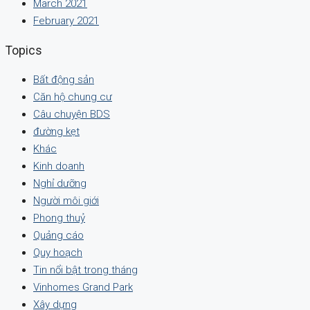
March 2021
February 2021
Topics
Bất động sản
Căn hộ chung cư
Câu chuyện BDS
đường kẹt
Khác
Kinh doanh
Nghỉ dưỡng
Người môi giới
Phong thuỷ
Quảng cáo
Quy hoạch
Tin nổi bật trong tháng
Vinhomes Grand Park
Xây dựng