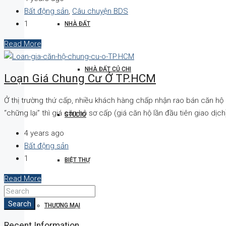
Bất động sản
,
Câu chuyện BDS
1
NHÀ ĐẤT
Read More
NHÀ ĐẤT CỦ CHI
Loạn Giá Chung Cư Ở TP.HCM
Ở thị trường thứ cấp, nhiều khách hàng chấp nhận rao bán căn hộ c
“chững lại” thì giá căn hộ sơ cấp (giá căn hộ lần đầu tiên giao dịch
STUDIO
4 years ago
Bất động sản
1
BIỆT THỰ
Read More
Search
THƯƠNG MẠI
Recent Information