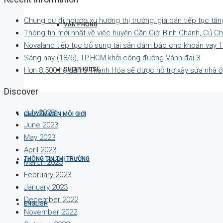
Chung cư đi ngược xu hướng thị trường, giá bán tiếp tục tăn
VĂN PHÒNG
Thông tin mới nhất về việc huyện Cần Giờ, Bình Chánh, Củ C
Novaland tiếp tục bổ sung tài sản đảm bảo cho khoản vay 1
Sáng nay (18/6), TP.HCM khởi công đường Vành đai 3
SHOPHOUSE
Hơn 8.500 hộ dân ở Thanh Hóa sẽ được hỗ trợ xây sửa nhà ở
Discover
July 2023
CHUYÊN VIÊN MÔI GIỚI
June 2023
May 2023
April 2023
THÔNG TIN THỊ TRƯỜNG
March 2023
February 2023
January 2023
December 2022
ENGLISH
November 2022