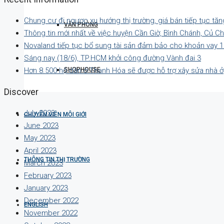
Chung cư đi ngược xu hướng thị trường, giá bán tiếp tục tăn
VĂN PHÒNG
Thông tin mới nhất về việc huyện Cần Giờ, Bình Chánh, Củ C
Novaland tiếp tục bổ sung tài sản đảm bảo cho khoản vay 1
Sáng nay (18/6), TP.HCM khởi công đường Vành đai 3
SHOPHOUSE
Hơn 8.500 hộ dân ở Thanh Hóa sẽ được hỗ trợ xây sửa nhà ở
Discover
July 2023
CHUYÊN VIÊN MÔI GIỚI
June 2023
May 2023
April 2023
THÔNG TIN THỊ TRƯỜNG
March 2023
February 2023
January 2023
December 2022
ENGLISH
November 2022