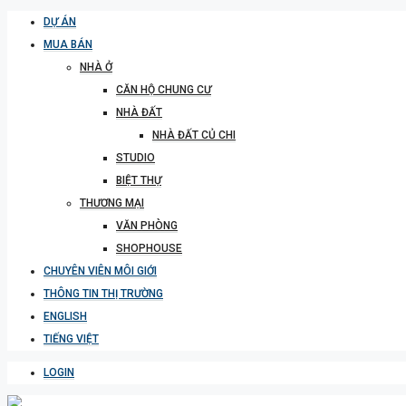
DỰ ÁN
MUA BÁN
NHÀ Ở
CĂN HỘ CHUNG CƯ
NHÀ ĐẤT
NHÀ ĐẤT CỦ CHI
STUDIO
BIỆT THỰ
THƯƠNG MẠI
VĂN PHÒNG
SHOPHOUSE
CHUYÊN VIÊN MÔI GIỚI
THÔNG TIN THỊ TRƯỜNG
ENGLISH
TIẾNG VIỆT
LOGIN