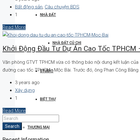
Bất động sản
,
Câu chuyện BDS
1
NHÀ ĐẤT
Read More
NHÀ ĐẤT CỦ CHI
Khởi Động Đầu Tư Dự Án Cao Tốc TPHCM 
Văn phòng GTVT TPHCM vừa có thông báo nội dung kết luận của P
đường cao tốc TPHCM - Mộc Bài. Trước đó, ông Phan Công Bằng -
STUDIO
3 years ago
Xây dựng
1
BIỆT THỰ
Read More
Search
THƯƠNG MẠI
Recent Information