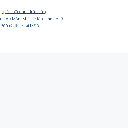
g giữa bối cảnh trầm lắng
hi, Hóc Môn, Nhà Bè lên thành phố
.600 tỷ đồng tại MSB