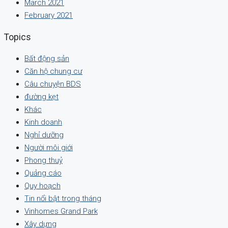
March 2021
February 2021
Topics
Bất động sản
Căn hộ chung cư
Câu chuyện BDS
đường kẹt
Khác
Kinh doanh
Nghỉ dưỡng
Người môi giới
Phong thuỷ
Quảng cáo
Quy hoạch
Tin nổi bật trong tháng
Vinhomes Grand Park
Xây dựng