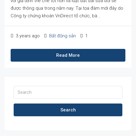
với giả định thể chế tốt hơn và luật đất đai sửa đổi sẽ
được thông qua trong năm nay. Tại tọa đàm mới đây do
Công ty chứng khoán VnDirect tổ chức, bà...
3 years ago
Bất động sản
1
Read More
Search