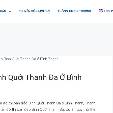
 BÁN
CHUYÊN VIÊN MÔI GIỚI
THÔNG TIN THỊ TRƯỜNG
ENGLI
nh Quới Thanh Đa Ở Bình
u đô thị bán đảo Bình Quới Thanh Đa ở Bình Thạnh, Thành
 án đô thị bán đảo Bình Quới Thanh Đa, dự án quy mô thế