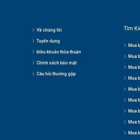
Tìm Ki
Về chúng tôi
Tuyển dụng
Mua b
Điều khoản thỏa thuận
Mua b
Chính sách bảo mật
Mua b
Câu hỏi thường gặp
Mua b
Mua b
Mua b
Mua b
Mua b
Mua b