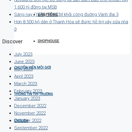
1.600 tỷ đồng tại MSB
Sáng nay (18/6), TP.HCM khởi công đường Vành đai 3
VĂN PHÒNG
Hơn 8.500 hộ dân ở Thanh Hóa sẽ được hỗ trợ xây sửa nhà
ở
Discover
SHOPHOUSE
July 2023
June 2023
CHUYÊN VIÊN MÔI GIỚI
May 2023
April 2023
March 2023
February 2023
THÔNG TIN THỊ TRƯỜNG
January 2023
December 2022
November 2022
October 2022
ENGLISH
September 2022