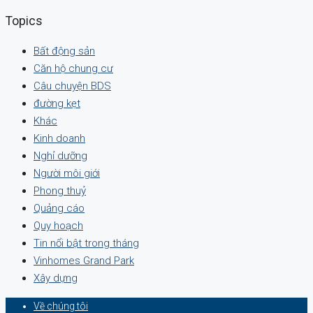
Topics
Bất động sản
Căn hộ chung cư
Câu chuyện BDS
đường kẹt
Khác
Kinh doanh
Nghỉ dưỡng
Người môi giới
Phong thuỷ
Quảng cáo
Quy hoạch
Tin nổi bật trong tháng
Vinhomes Grand Park
Xây dựng
Về chúng tôi