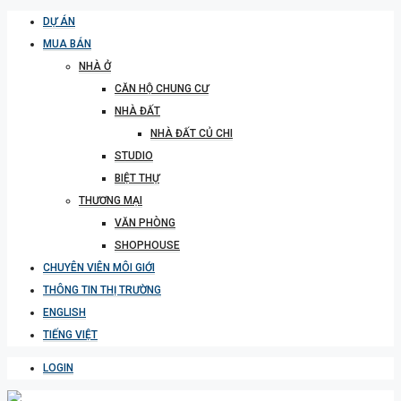
DỰ ÁN
MUA BÁN
NHÀ Ở
CĂN HỘ CHUNG CƯ
NHÀ ĐẤT
NHÀ ĐẤT CỦ CHI
STUDIO
BIỆT THỰ
THƯƠNG MẠI
VĂN PHÒNG
SHOPHOUSE
CHUYÊN VIÊN MÔI GIỚI
THÔNG TIN THỊ TRƯỜNG
ENGLISH
TIẾNG VIỆT
LOGIN