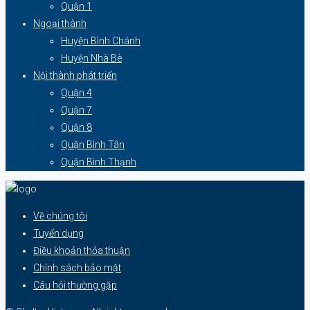
Quận 1
Ngoại thành
Huyện Bình Chánh
Huyện Nhà Bè
Nội thành phát triển
Quận 4
Quận 7
Quận 8
Quận Bình Tân
Quận Bình Thạnh
Về chúng tôi
Tuyển dụng
Điều khoản thỏa thuận
Chính sách bảo mật
Câu hỏi thường gặp