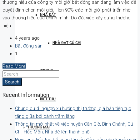
thương hiệu của công ty môi giới bất động sản đang làm việc để
quyết định chọn môi giới. Hơn 90% các môi giới phát triển nhờ
NHÀ ĐẤT
vào thương hiệu của chính mình. Do đó, việc xây dựng thương
hiệu...
4 years ago
NHÀ ĐẤT CỦ CHI
Bất động sản
1
Read More
STUDIO
Search
Recent Information
BIỆT THỰ
Chung cư đi ngược xu hướng thị trường, giá bán tiếp tục
tăng giữa bối cảnh trầm lắng
Thông tin mới nhất về việc huyện Cần Giờ, Bình Chánh, Củ
THƯƠNG MẠI
Chi, Hóc Môn, Nhà Bè lên thành phố
Novaland tiếp tục bổ sung tài sản đảm bảo cho khoản vay