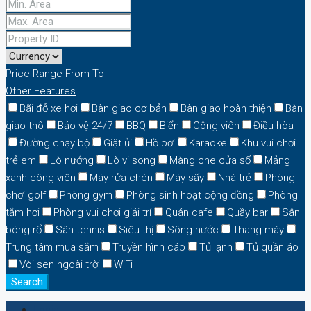
Price Range
From
To
Other Features
Bãi đỗ xe hơi
Bàn giao cơ bản
Bàn giao hoàn thiện
Bàn
giao thô
Bảo vệ 24/7
BBQ
Biển
Công viên
Điều hòa
Đường chạy bộ
Giặt ủi
Hồ bơi
Karaoke
Khu vui chơi
trẻ em
Lò nướng
Lò vi song
Màng che cửa sổ
Mảng
xanh công viên
Máy rửa chén
Máy sấy
Nhà trẻ
Phòng
chơi golf
Phòng gym
Phòng sinh hoạt cộng đồng
Phòng
tắm hơi
Phòng vui chơi giải trí
Quán cafe
Quầy bar
Sân
bóng rổ
Sân tennis
Siêu thị
Sông nước
Thang máy
Trung tâm mua sắm
Truyền hình cáp
Tủ lạnh
Tủ quần áo
Vòi sen ngoài trời
WiFi
Search
Login