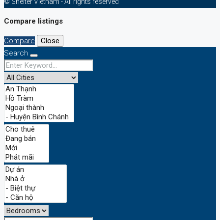
© Shelter Vietnam - All rights reserved
Compare listings
Compare
Close
Search