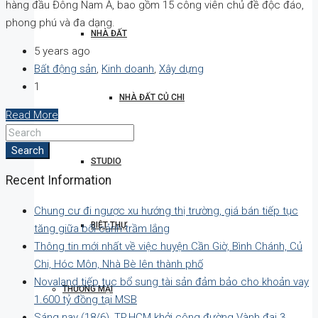
hàng đầu Đông Nam Á, bao gồm 15 công viên chủ đề độc đáo,
phong phú và đa dạng.
NHÀ ĐẤT
5 years ago
Bất động sản
,
Kinh doanh
,
Xây dựng
1
NHÀ ĐẤT CỦ CHI
Read More
Search
STUDIO
Recent Information
Chung cư đi ngược xu hướng thị trường, giá bán tiếp tục
BIỆT THỰ
tăng giữa bối cảnh trầm lắng
Thông tin mới nhất về việc huyện Cần Giờ, Bình Chánh, Củ
Chi, Hóc Môn, Nhà Bè lên thành phố
Novaland tiếp tục bổ sung tài sản đảm bảo cho khoản vay
THƯƠNG MẠI
1.600 tỷ đồng tại MSB
Sáng nay (18/6), TP.HCM khởi công đường Vành đai 3