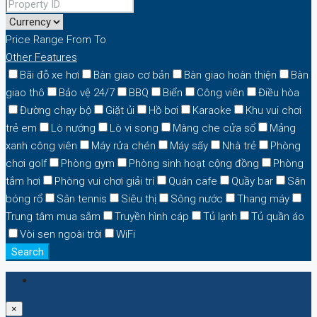
Price Range
From
To
Other Features
Bãi đỗ xe hơi
Bàn giao cơ bản
Bàn giao hoàn thiện
Bàn
giao thô
Bảo vệ 24/7
BBQ
Biển
Công viên
Điều hòa
Đường chạy bộ
Giặt ủi
Hồ bơi
Karaoke
Khu vui chơi
trẻ em
Lò nướng
Lò vi song
Màng che cửa sổ
Mảng
xanh công viên
Máy rửa chén
Máy sấy
Nhà trẻ
Phòng
chơi golf
Phòng gym
Phòng sinh hoạt cộng đồng
Phòng
tắm hơi
Phòng vui chơi giải trí
Quán cafe
Quầy bar
Sân
bóng rổ
Sân tennis
Siêu thị
Sông nước
Thang máy
Trung tâm mua sắm
Truyền hình cáp
Tủ lạnh
Tủ quần áo
Vòi sen ngoài trời
WiFi
Search
Login
×