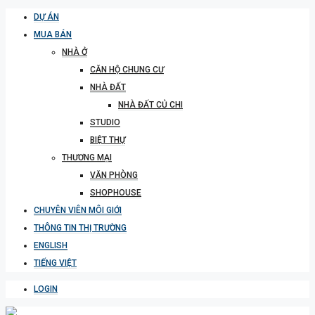
DỰ ÁN
MUA BÁN
NHÀ Ở
CĂN HỘ CHUNG CƯ
NHÀ ĐẤT
NHÀ ĐẤT CỦ CHI
STUDIO
BIỆT THỰ
THƯƠNG MẠI
VĂN PHÒNG
SHOPHOUSE
CHUYÊN VIÊN MÔI GIỚI
THÔNG TIN THỊ TRƯỜNG
ENGLISH
TIẾNG VIỆT
LOGIN