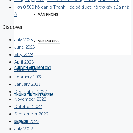
Hơn 8.500 hộ dân ở Thanh Hóa sẽ được hỗ trợ xây sửa nhà
ở
VĂN PHÒNG
Discover
July 2023
SHOPHOUSE
June 2023
May 2023
April 2023
CHUYÊN VIÊN MÔI GIỚI
March 2023
February 2023
January 2023
December 2022
THÔNG TIN THỊ TRƯỜNG
November 2022
October 2022
September 2022
August 2022
ENGLISH
July 2022