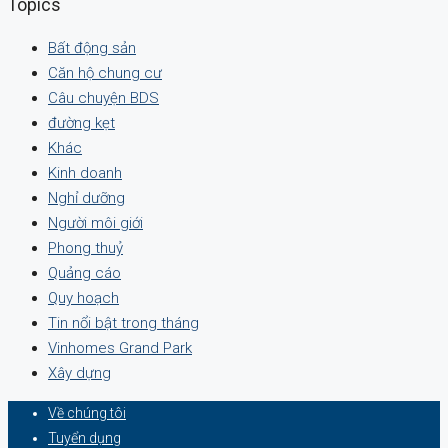
Topics
Bất động sản
Căn hộ chung cư
Câu chuyện BDS
đường kẹt
Khác
Kinh doanh
Nghỉ dưỡng
Người môi giới
Phong thuỷ
Quảng cáo
Quy hoạch
Tin nổi bật trong tháng
Vinhomes Grand Park
Xây dựng
Về chúng tôi
Tuyển dụng