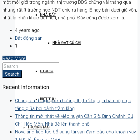
một môi giới trong ngành, thị trường BĐS chững vài tháng qua
nhưng rất ít trường hợp NĐT chịu ra hàng lỗ hay bán dưới giá vốn,
NHÀ ĐẤT
nhất là phân khúc đất nền, nhà phố. Đây cũng được xem là...
4 years ago
Bất động sản
NHÀ ĐẤT CỦ CHI
1
Read More
STUDIO
Search
Recent Information
BIỆT THỰ
Chung cư đi ngược xu hướng thị trường, giá bán tiếp tục
tăng giữa bối cảnh trầm lắng
Thông tin mới nhất về việc huyện Cần Giờ, Bình Chánh, Củ
Chi, Hóc Môn, Nhà Bè lên thành phố
THƯƠNG MẠI
Novaland tiếp tục bổ sung tài sản đảm bảo cho khoản vay
1.600 tỷ đồng tại MSB