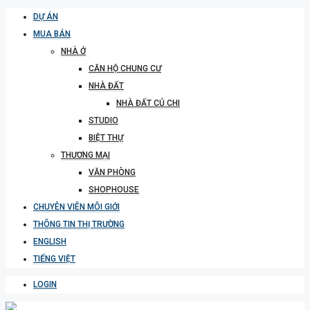
DỰ ÁN
MUA BÁN
NHÀ Ở
CĂN HỘ CHUNG CƯ
NHÀ ĐẤT
NHÀ ĐẤT CỦ CHI
STUDIO
BIỆT THỰ
THƯƠNG MẠI
VĂN PHÒNG
SHOPHOUSE
CHUYÊN VIÊN MÔI GIỚI
THÔNG TIN THỊ TRƯỜNG
ENGLISH
TIẾNG VIỆT
LOGIN