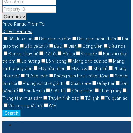
Price Range
From
To
Other Features
Bãi đỗ xe hơi
Bàn giao cơ bản
Bàn giao hoàn thiện
Bàn
giao thô
Bảo vệ 24/7
BBQ
Biển
Công viên
Điều hòa
Đường chạy bộ
Giặt ủi
Hồ bơi
Karaoke
Khu vui chơi
trẻ em
Lò nướng
Lò vi song
Màng che cửa sổ
Mảng
xanh công viên
Máy rửa chén
Máy sấy
Nhà trẻ
Phòng
chơi golf
Phòng gym
Phòng sinh hoạt cộng đồng
Phòng
tắm hơi
Phòng vui chơi giải trí
Quán cafe
Quầy bar
Sân
bóng rổ
Sân tennis
Siêu thị
Sông nước
Thang máy
Trung tâm mua sắm
Truyền hình cáp
Tủ lạnh
Tủ quần áo
Vòi sen ngoài trời
WiFi
Search
Login