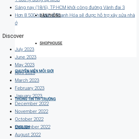
Sáng nay (18/6), TP.HCM khởi công đường Vành đai 3
Hơn 8.500 hộ dân ở Thanh Hóa sẽ được hỗ trợ xây sửa nhà
VĂN PHÒNG
ở
Discover
SHOPHOUSE
July 2023
June 2023
May 2023
CHUYÊN VIÊN MÔI GIỚI
April 2023
March 2023
February 2023
January 2023
THÔNG TIN THỊ TRƯỜNG
December 2022
November 2022
October 2022
September 2022
ENGLISH
August 2022