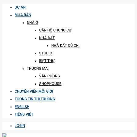
DỰ ÁN
MUA BÁN
NHÀ Ở
CĂN HỘ CHUNG CƯ
NHÀ ĐẤT
NHÀ ĐẤT CỦ CHI
STUDIO
BIỆT THỰ
THƯƠNG MẠI
VĂN PHÒNG
SHOPHOUSE
CHUYÊN VIÊN MÔI GIỚI
THÔNG TIN THỊ TRƯỜNG
ENGLISH
TIẾNG VIỆT
LOGIN