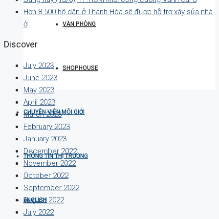
Hơn 8.500 hộ dân ở Thanh Hóa sẽ được hỗ trợ xây sửa nhà
ở
VĂN PHÒNG
Discover
July 2023
SHOPHOUSE
June 2023
May 2023
April 2023
CHUYÊN VIÊN MÔI GIỚI
March 2023
February 2023
January 2023
December 2022
THÔNG TIN THỊ TRƯỜNG
November 2022
October 2022
September 2022
August 2022
ENGLISH
July 2022