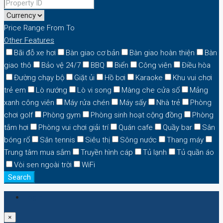
Price Range
From
To
Other Features
Bãi đỗ xe hơi
Bàn giao cơ bản
Bàn giao hoàn thiện
Bàn
giao thô
Bảo vệ 24/7
BBQ
Biển
Công viên
Điều hòa
Đường chạy bộ
Giặt ủi
Hồ bơi
Karaoke
Khu vui chơi
trẻ em
Lò nướng
Lò vi song
Màng che cửa sổ
Mảng
xanh công viên
Máy rửa chén
Máy sấy
Nhà trẻ
Phòng
chơi golf
Phòng gym
Phòng sinh hoạt cộng đồng
Phòng
tắm hơi
Phòng vui chơi giải trí
Quán cafe
Quầy bar
Sân
bóng rổ
Sân tennis
Siêu thị
Sông nước
Thang máy
Trung tâm mua sắm
Truyền hình cáp
Tủ lạnh
Tủ quần áo
Vòi sen ngoài trời
WiFi
Search
Login
×