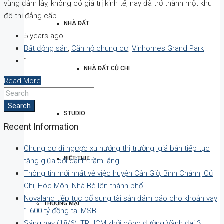
vùng đầm lầy, không có giá trị kinh tế, nay đã trở thành một khu
đô thị đẳng cấp
NHÀ ĐẤT
5 years ago
Bất động sản
,
Căn hộ chung cư
,
Vinhomes Grand Park
1
NHÀ ĐẤT CỦ CHI
Read More
Search
STUDIO
Recent Information
Chung cư đi ngược xu hướng thị trường, giá bán tiếp tục
BIỆT THỰ
tăng giữa bối cảnh trầm lắng
Thông tin mới nhất về việc huyện Cần Giờ, Bình Chánh, Củ
Chi, Hóc Môn, Nhà Bè lên thành phố
Novaland tiếp tục bổ sung tài sản đảm bảo cho khoản vay
THƯƠNG MẠI
1.600 tỷ đồng tại MSB
Sáng nay (18/6), TP.HCM khởi công đường Vành đai 3