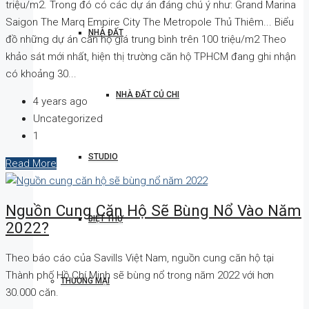
triệu/m2. Trong đó có các dự án đáng chú ý như: Grand Marina
Saigon The Marq Empire City The Metropole Thủ Thiêm... Biểu
NHÀ ĐẤT
đồ những dự án căn hộ giá trung bình trên 100 triệu/m2 Theo
khảo sát mới nhất, hiện thị trường căn hộ TPHCM đang ghi nhận
có khoảng 30...
NHÀ ĐẤT CỦ CHI
4 years ago
Uncategorized
1
STUDIO
Read More
Nguồn Cung Căn Hộ Sẽ Bùng Nổ Vào Năm
BIỆT THỰ
2022?
Theo báo cáo của Savills Việt Nam, nguồn cung căn hộ tại
Thành phố Hồ Chí Minh sẽ bùng nổ trong năm 2022 với hơn
THƯƠNG MẠI
30.000 căn.