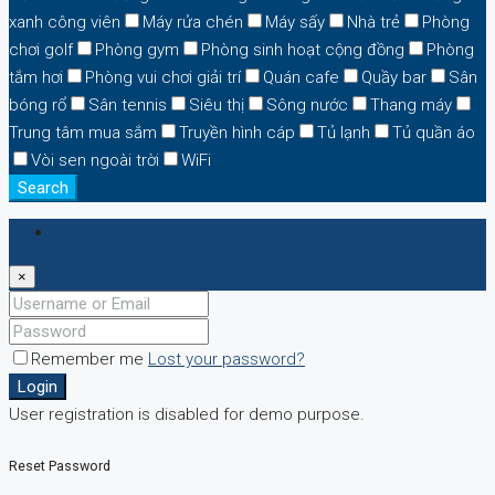
xanh công viên
Máy rửa chén
Máy sấy
Nhà trẻ
Phòng
chơi golf
Phòng gym
Phòng sinh hoạt cộng đồng
Phòng
tắm hơi
Phòng vui chơi giải trí
Quán cafe
Quầy bar
Sân
bóng rổ
Sân tennis
Siêu thị
Sông nước
Thang máy
Trung tâm mua sắm
Truyền hình cáp
Tủ lạnh
Tủ quần áo
Vòi sen ngoài trời
WiFi
Search
Login
×
Remember me
Lost your password?
Login
User registration is disabled for demo purpose.
Reset Password