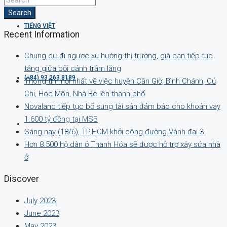
Search
TIẾNG VIỆT
Recent Information
Chung cư đi ngược xu hướng thị trường, giá bán tiếp tục
tăng giữa bối cảnh trầm lắng
(+84) 93 263 8189
Thông tin mới nhất về việc huyện Cần Giờ, Bình Chánh, Củ
Chi, Hóc Môn, Nhà Bè lên thành phố
Novaland tiếp tục bổ sung tài sản đảm bảo cho khoản vay
1.600 tỷ đồng tại MSB
Sáng nay (18/6), TP.HCM khởi công đường Vành đai 3
Hơn 8.500 hộ dân ở Thanh Hóa sẽ được hỗ trợ xây sửa nhà
ở
Discover
July 2023
June 2023
May 2023