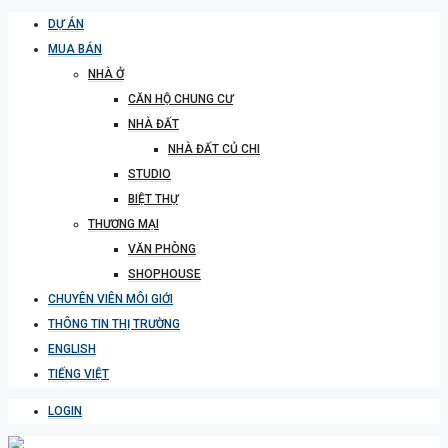
DỰ ÁN
MUA BÁN
NHÀ Ở
CĂN HỘ CHUNG CƯ
NHÀ ĐẤT
NHÀ ĐẤT CỦ CHI
STUDIO
BIỆT THỰ
THƯƠNG MẠI
VĂN PHÒNG
SHOPHOUSE
CHUYÊN VIÊN MÔI GIỚI
THÔNG TIN THỊ TRƯỜNG
ENGLISH
TIẾNG VIỆT
LOGIN