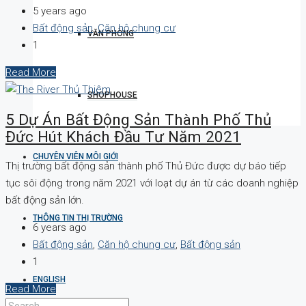
5 years ago
Bất động sản
,
Căn hộ chung cư
VĂN PHÒNG
1
Read More
SHOPHOUSE
5 Dự Án Bất Động Sản Thành Phố Thủ
Đức Hút Khách Đầu Tư Năm 2021
CHUYÊN VIÊN MÔI GIỚI
Thị trường bất động sản thành phố Thủ Đức được dự báo tiếp
tục sôi động trong năm 2021 với loạt dự án từ các doanh nghiệp
bất động sản lớn.
THÔNG TIN THỊ TRƯỜNG
6 years ago
Bất động sản
,
Căn hộ chung cư
,
Bất động sản
1
ENGLISH
Read More