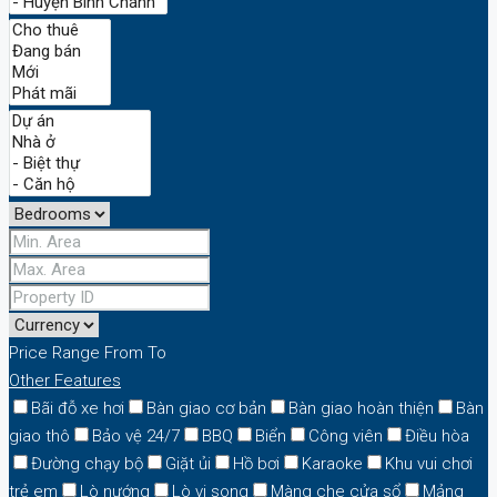
Price Range
From
To
Other Features
Bãi đỗ xe hơi
Bàn giao cơ bản
Bàn giao hoàn thiện
Bàn
giao thô
Bảo vệ 24/7
BBQ
Biển
Công viên
Điều hòa
Đường chạy bộ
Giặt ủi
Hồ bơi
Karaoke
Khu vui chơi
trẻ em
Lò nướng
Lò vi song
Màng che cửa sổ
Mảng