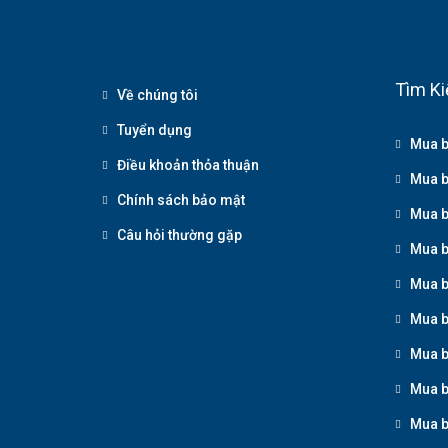
Tìm Ki
Về chúng tôi
Tuyển dụng
Mua b
Điều khoản thỏa thuận
Mua b
Chính sách bảo mật
Mua b
Câu hỏi thường gặp
Mua b
Mua b
Mua b
Mua b
Mua b
Mua b