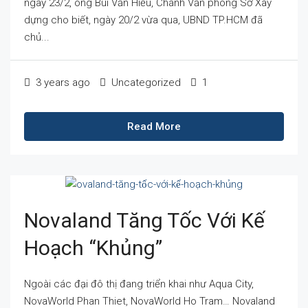
ngày 23/2, ông Bùi Văn Hiếu, Chánh Văn phòng Sở Xây
dựng cho biết, ngày 20/2 vừa qua, UBND TP.HCM đã
chủ...
3 years ago
Uncategorized
1
Read More
Novaland Tăng Tốc Với Kế
Hoạch “khủng”
Ngoài các đại đô thị đang triển khai như Aqua City,
NovaWorld Phan Thiet, NovaWorld Ho Tram… Novaland