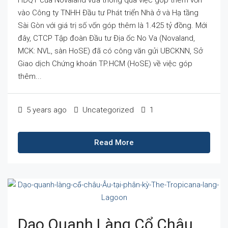
HĐQT của Novaland vừa thông qua việc góp thêm vốn
vào Công ty TNHH Đầu tư Phát triển Nhà ở và Hạ tầng
Sài Gòn với giá trị số vốn góp thêm là 1.425 tỷ đồng. Mới
đây, CTCP Tập đoàn Đầu tư Địa ốc No Va (Novaland,
MCK: NVL, sàn HoSE) đã có công văn gửi UBCKNN, Sở
Giao dịch Chứng khoán TP.HCM (HoSE) về việc góp
thêm...
5 years ago
Uncategorized
1
Read More
Dạo Quanh Làng Cổ Châu