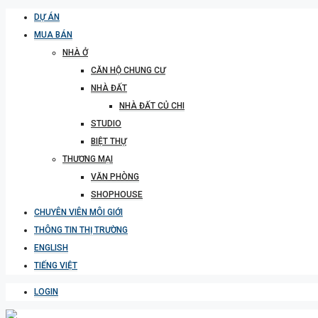
DỰ ÁN
MUA BÁN
NHÀ Ở
CĂN HỘ CHUNG CƯ
NHÀ ĐẤT
NHÀ ĐẤT CỦ CHI
STUDIO
BIỆT THỰ
THƯƠNG MẠI
VĂN PHÒNG
SHOPHOUSE
CHUYÊN VIÊN MÔI GIỚI
THÔNG TIN THỊ TRƯỜNG
ENGLISH
TIẾNG VIỆT
LOGIN