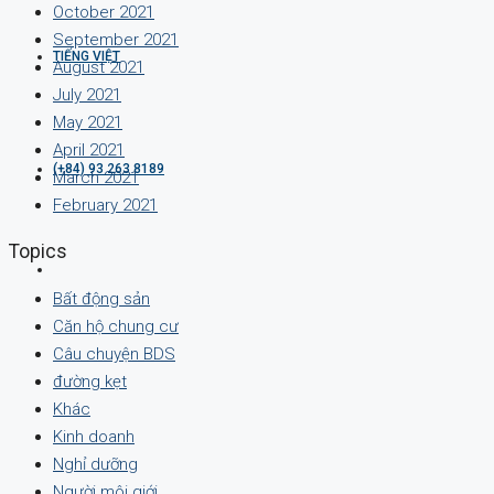
October 2021
September 2021
TIẾNG VIỆT
August 2021
July 2021
May 2021
April 2021
(+84) 93 263 8189
March 2021
February 2021
Topics
Bất động sản
Căn hộ chung cư
Câu chuyện BDS
đường kẹt
Khác
Kinh doanh
Nghỉ dưỡng
Người môi giới