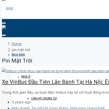
DỰ ÁN
Home
pin mặt trời
MUA BÁN
Pin Mặt Trời
NHÀ Ở
Xe VinBus Đầu Tiên Lăn Bánh Tại Hà Nội: Êm
Trong thời gian đầu, xe buýt điện Vinbus này sẽ chỉ hoạt động tr
CĂN HỘ CHUNG CƯ
5 years ago
Kinh doanh
,
Tin nổi bật trong tháng
,
Vinhomes Grand Park