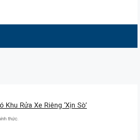
ó Khu Rửa Xe Riêng ‘xịn Sò’
ính thức.