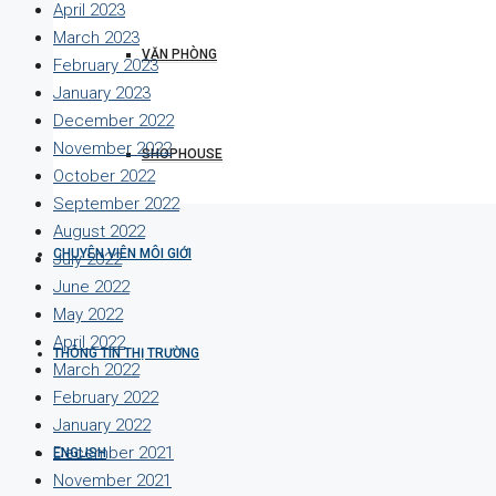
April 2023
March 2023
VĂN PHÒNG
February 2023
January 2023
December 2022
November 2022
SHOPHOUSE
October 2022
September 2022
August 2022
CHUYÊN VIÊN MÔI GIỚI
July 2022
June 2022
May 2022
April 2022
THÔNG TIN THỊ TRƯỜNG
March 2022
February 2022
January 2022
December 2021
ENGLISH
November 2021