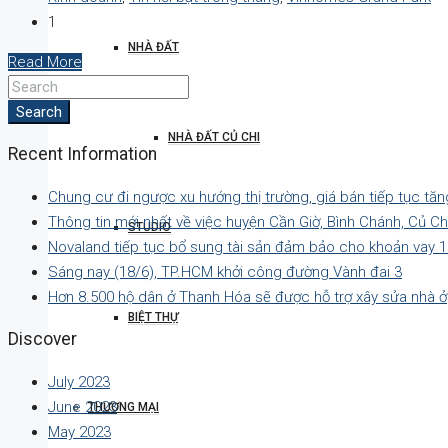
1
NHÀ ĐẤT
Read More
Search
NHÀ ĐẤT CỦ CHI
Recent Information
Chung cư đi ngược xu hướng thị trường, giá bán tiếp tục tăn
Thông tin mới nhất về việc huyện Cần Giờ, Bình Chánh, Củ C
STUDIO
Novaland tiếp tục bổ sung tài sản đảm bảo cho khoản vay 1
Sáng nay (18/6), TP.HCM khởi công đường Vành đai 3
Hơn 8.500 hộ dân ở Thanh Hóa sẽ được hỗ trợ xây sửa nhà ở
BIỆT THỰ
Discover
July 2023
June 2023
THƯƠNG MẠI
May 2023