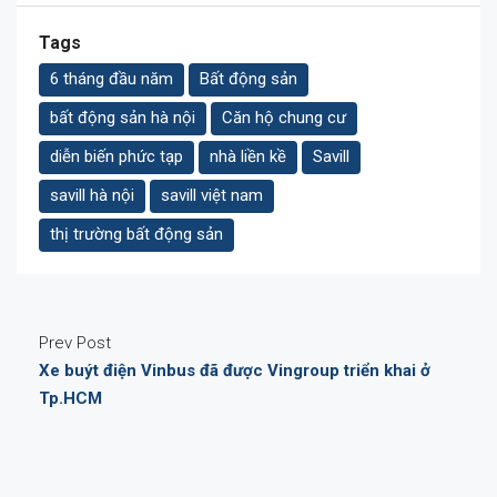
Tags
6 tháng đầu năm
Bất động sản
bất động sản hà nội
Căn hộ chung cư
diễn biến phức tạp
nhà liền kề
Savill
savill hà nội
savill việt nam
thị trường bất động sản
Prev Post
Xe buýt điện Vinbus đã được Vingroup triển khai ở
Tp.HCM