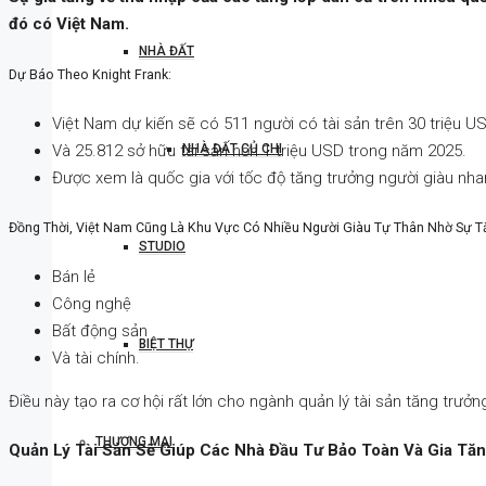
đó có Việt Nam.
NHÀ ĐẤT
Dự Báo Theo Knight Frank:
Việt Nam dự kiến sẽ có 511 người có tài sản trên 30 triệu U
Và 25.812 sở hữu tài sản hơn 1 triệu USD trong năm 2025.
NHÀ ĐẤT CỦ CHI
Được xem là quốc gia với tốc độ tăng trưởng người giàu nhan
Đồng Thời, Việt Nam Cũng Là Khu Vực Có Nhiều Người Giàu Tự Thân Nhờ Sự 
STUDIO
Bán lẻ
Công nghệ
Bất động sản
BIỆT THỰ
Và tài chính.
Điều này tạo ra cơ hội rất lớn cho ngành quản lý tài sản tăng trưởn
THƯƠNG MẠI
Quản Lý Tài Sản Sẽ Giúp Các Nhà Đầu Tư Bảo Toàn Và Gia Tăn