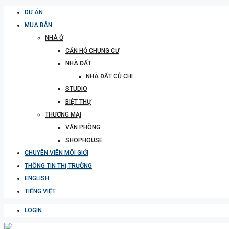
DỰ ÁN
MUA BÁN
NHÀ Ở
CĂN HỘ CHUNG CƯ
NHÀ ĐẤT
NHÀ ĐẤT CỦ CHI
STUDIO
BIỆT THỰ
THƯƠNG MẠI
VĂN PHÒNG
SHOPHOUSE
CHUYÊN VIÊN MÔI GIỚI
THÔNG TIN THỊ TRƯỜNG
ENGLISH
TIẾNG VIỆT
LOGIN