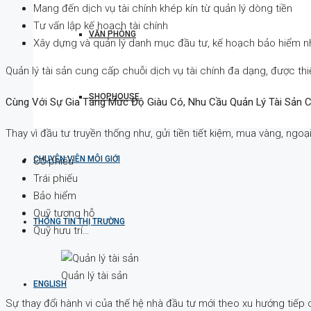
Mang đến dịch vụ tài chính khép kín từ quản lý dòng tiền
Tư vấn lập kế hoạch tài chính
VĂN PHÒNG
Xây dựng và quản lý danh mục đầu tư, kế hoạch bảo hiểm nhâ
Quản lý tài sản cung cấp chuỗi dịch vụ tài chính đa dạng, được thi
SHOPHOUSE
Cùng Với Sự Gia Tăng Mức Độ Giàu Có, Nhu Cầu Quản Lý Tài Sản C
Thay vì đầu tư truyền thống như, gửi tiền tiết kiệm, mua vàng, ng
CHUYÊN VIÊN MÔI GIỚI
Cổ phiếu
Trái phiếu
Bảo hiểm
Quỹ tương hỗ
THÔNG TIN THỊ TRƯỜNG
Quỹ hưu trí…
Quản lý tài sản
ENGLISH
Sự thay đổi hành vi của thế hệ nhà đầu tư mới theo xu hướng tiếp