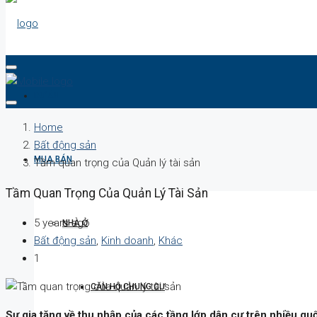
DỰ ÁN
Home
Bất động sản
MUA BÁN
Tầm quan trọng của Quản lý tài sản
Tầm Quan Trọng Của Quản Lý Tài Sản
5 years ago
NHÀ Ở
Bất động sản
,
Kinh doanh
,
Khác
1
CĂN HỘ CHUNG CƯ
Sự gia tăng về thu nhập của các tầng lớp dân cư trên nhiều quố