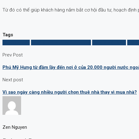
Từ đó có thể giúp khách hàng nắm bắt cơ hội đầu tư, hoạch định p
Tags
Bất động sản
cách quản lý tài sản hiệu quả
Đại gia Việt Nam
giới 
Prev Post
Phú Mỹ Hưng từ đầm lầy đến nơi ở của 20.000 người nước ngoà
Next post
Vì sao ngày càng nhiều người chọn thuê nhà thay vì mua nhà?
Zen Nguyen