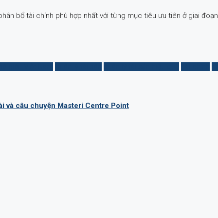
hân bổ tài chính phù hợp nhất với từng mục tiêu ưu tiên ở giai đo
nhà giàu Việt Nam
Quản lý tài sản
quản lý tài sản hiệu quả
Tài chính
t
i và câu chuyện Masteri Centre Point