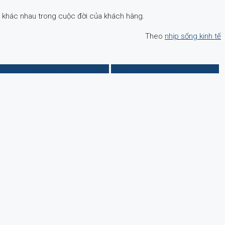
ạn khác nhau trong cuộc đời của khách hàng.
Theo
nhịp sống kinh tế
ầm quan trọng của quản lý tài sản
tăng trưởng người giàu Việt Nam