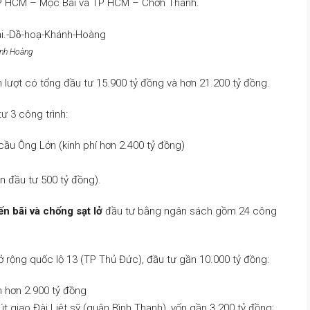
P HCM – Mộc Bài và TP HCM – Chơn Thành.
ánh Hoàng
ần lượt có tổng đầu tư 15.900 tỷ đồng và hơn 21.200 tỷ đồng.
ư 3 công trình:
ầu Ông Lớn (kinh phí hơn 2.400 tỷ đồng)
 đầu tư 500 tỷ đồng).
n bãi và chống sạt lở
đầu tư bằng ngân sách gồm 24 công
 rộng quốc lộ 13 (TP Thủ Đức), đầu tư gần 10.000 tỷ đồng:
n hơn 2.900 tỷ đồng
 giao Đài Liệt sỹ (quận Bình Thạnh), vốn gần 3.200 tỷ đồng;