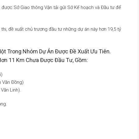
a được Sở Giao thông Vận tải gửi Sở Kế hoạch và Đầu tư để
 thi, đề xuất chủ trương đầu tư những dự án này hơn 19,5 tỷ
Một Trong Nhóm Dự Án Được Đề Xuất Ưu Tiên.
 Hơn 11 Km Chưa Được Đầu Tư, Gồm:
i)
m Văn Đồng)
Văn Linh).
ồng.