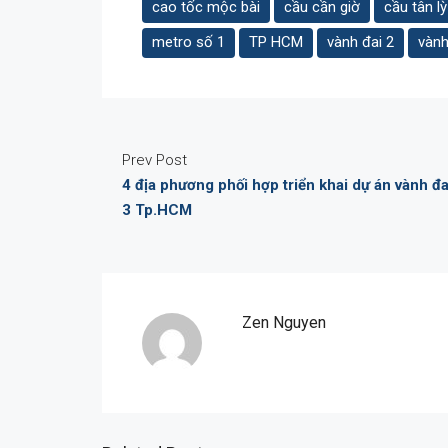
cao tốc mộc bài
cầu cần giờ
cầu tân lỳ
metro số 1
TP HCM
vành đai 2
vành
Prev Post
4 địa phương phối hợp triển khai dự án vành đa
3 Tp.HCM
Zen Nguyen