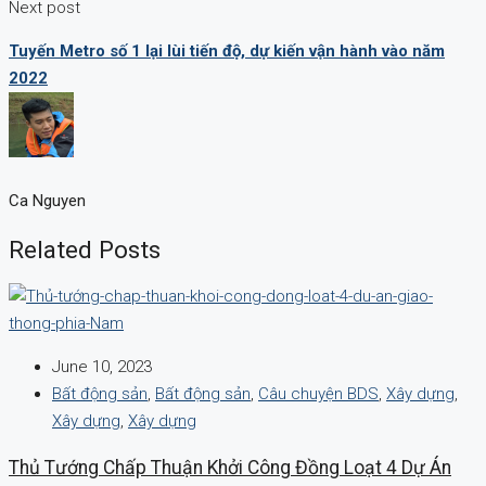
Next post
Tuyến Metro số 1 lại lùi tiến độ, dự kiến vận hành vào năm
2022
Ca Nguyen
Related Posts
June 10, 2023
Bất động sản
,
Bất động sản
,
Câu chuyện BDS
,
Xây dựng
,
Xây dựng
,
Xây dựng
Thủ Tướng Chấp Thuận Khởi Công Đồng Loạt 4 Dự Án