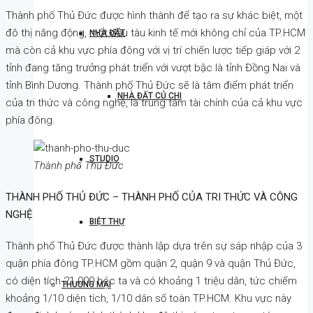
Thành phố Thủ Đức được hình thành để tạo ra sự khác biệt, một
đô thị năng động, một đầu tàu kinh tế mới không chỉ của TP.HCM
NHÀ ĐẤT
mà còn cả khu vực phía đông với vị trí chiến lược tiếp giáp với 2
tỉnh đang tăng trưởng phát triển với vượt bậc là tỉnh Đồng Nai và
tỉnh Bình Dương. Thành phố Thủ Đức sẽ là tâm điểm phát triển
NHÀ ĐẤT CỦ CHI
của tri thức và công nghệ, là trung tâm tài chính của cả khu vực
phía đông.
STUDIO
Thành phố Thủ Đức
THÀNH PHỐ THỦ ĐỨC – THÀNH PHỐ CỦA TRI THỨC VÀ CÔNG
NGHỆ
BIỆT THỰ
Thành phố Thủ Đức được thành lập dựa trên sự sáp nhập của 3
quận phía đông TP.HCM gồm quận 2, quận 9 và quận Thủ Đức,
có diện tích 21.000 héc ta và có khoảng 1 triệu dân, tức chiếm
THƯƠNG MẠI
khoảng 1/10 diện tích, 1/10 dân số toàn TP.HCM. Khu vực này