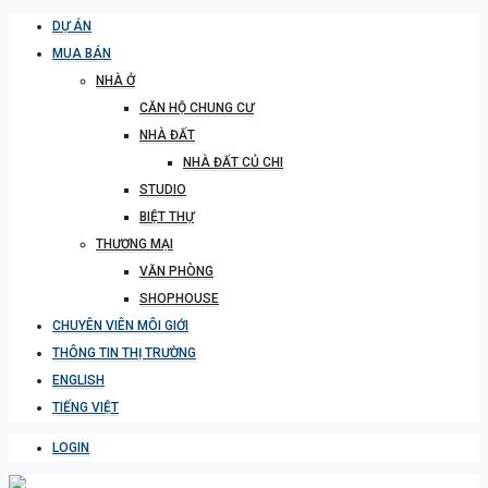
DỰ ÁN
MUA BÁN
NHÀ Ở
CĂN HỘ CHUNG CƯ
NHÀ ĐẤT
NHÀ ĐẤT CỦ CHI
STUDIO
BIỆT THỰ
THƯƠNG MẠI
VĂN PHÒNG
SHOPHOUSE
CHUYÊN VIÊN MÔI GIỚI
THÔNG TIN THỊ TRƯỜNG
ENGLISH
TIẾNG VIỆT
LOGIN