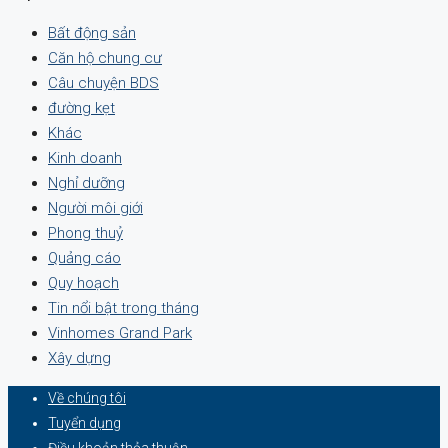
Bất động sản
Căn hộ chung cư
Câu chuyện BDS
đường kẹt
Khác
Kinh doanh
Nghỉ dưỡng
Người môi giới
Phong thuỷ
Quảng cáo
Quy hoạch
Tin nổi bật trong tháng
Vinhomes Grand Park
Xây dựng
Về chúng tôi
Tuyển dụng