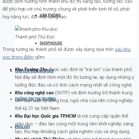
được định hướng hình thành khu đô thị sáng tạo, tương tác cao
để phù hợp với chủ trương chung về phát triển kinh tế số, phát
VĂN PHÒNG
huy năng lực, đổi mới, sáng tạo.
Thành phố Thủ Đức
SHOPHOUSE
Trong tương lai, thành phố sẽ được xây dựng dựa trên
sáu khu
vực trọng điểm
gồm:
Khu Trường Thọ
được xác định là “trái tim” của thành phố.
CHUYÊN VIÊN MÔI GIỚI
Nơi đây sẽ định hình một đô thị tương lai, áp dụng những ý
tưởng độc đáo và có tính cách mạng nhất về công nghệ.
Khu công nghệ cao
(SHTP) với định hướng trở thành trung
THÔNG TIN THỊ TRƯỜNG
tâm sản xuất tự động hoá, ngôi nhà của nền công nghiệp
thế kỷ 21 tại Việt Nam.
Khu Đại học Quốc gia TP.HCM
là nơi cung cấp quần thể
giáo dục – đào tạo cùng một trung tâm khởi nghiệp sáng
ENGLISH
tạo, thu hẹp khoảng cách giữa nghiên cứu và ứng dụng.