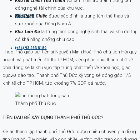
Khu tài chính Thủ Thiêm
với tầm nhìn trở thành trung tâm
công nghệ tài chính của khu vực.
Khu Rạch Chiếc
được xác định là trung tâm thể thao và
TIẾNG VIỆT
sức khoẻ của Đông Nam Á.
Khu Tam Đa
là trung tâm công nghệ sinh thái và khu đô thị
có khả năng chống chịu cao.
(+84) 93 263 8189
Theo Phó giáo sư, tiến sĩ Nguyễn Minh Hoà, Phó chủ tịch Hội quy
hoạch và phát triển đô thị TP.HCM, việc phân chia thành phố về
phía đông sẽ là khu vực tập trung phát triển về khoa học, giáo
dục và đào tạo. Thành phố Thủ Đức kỳ vọng sẽ đóng góp 1/3
kinh tế cho TP.HCM, tức khoảng 7% GDP cả nước.
Thành phố Thủ Đức
TIỀN ĐÂU ĐỂ XÂY DỰNG THÀNH PHỐ THỦ ĐỨC?
Đề án thành lập thành phố Thủ Đức được nhiều chuyên gia đồng
tình ủng hộ. Tuy nhiên, vẫn còn nhiều vướng mắc trên con đường