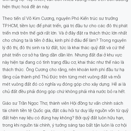
hiện thực hoá đề án này.
Theo tiến sĩ Võ Kim Cương, nguyên Phó Kiến trúc sư trưởng
TP.HCM, tiềm lực để phát triển, giá trị đầu tư cho các đô thị phát
triển mới trên thế giới rất lớn. Và ở đây đặt ra thách thức lớn nhất
cho chúng ta là tiền ở đâu, kinh phí ở đâu để làm? Trong nguyên
lý đô thị, đô thị sinh ra từ đất, tức là khai thác quỹ đất và cứ thế
phát triển cơ sở hạ tầng dần dần lên. Nhưng đất đai ở khu vực
này hiện tại đang có tình trạng đầu cơ, khai thác như thế nào là
thách thức. Ông Cương cho rằng, nên khoán kinh phí đầu tư hạ
tầng của thành phố Thủ Đức trên từng mét vuông đất và mỗi
mét vuông đất đó có nghĩa vụ đóng góp cho xây dựng. Hễ ai là
chủ đất đều phải đóng góp chứ không phải nhà nước bỏ ra hết.
Giáo sư Trần Ngọc Thơ, thành viên Hội đồng tư vấn chính sách
tài chính tiền tệ Quốc gia, đặt câu hỏi tư duy lấy nguồn vốn từ quỹ
đất hiện nay liệu có đúng hay không? Bởi quỹ đất luôn hữu hạn,
trong khi nguồn tài chính, ý tưởng sáng tạo bất tận luôn là cơ hội