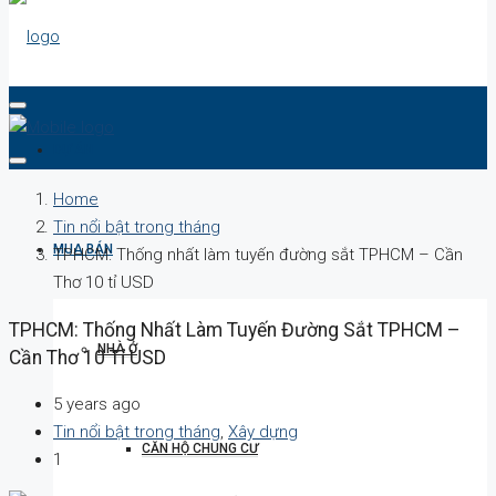
DỰ ÁN
Home
Tin nổi bật trong tháng
MUA BÁN
TPHCM: Thống nhất làm tuyến đường sắt TPHCM – Cần
Thơ 10 tỉ USD
TPHCM: Thống Nhất Làm Tuyến Đường Sắt TPHCM –
NHÀ Ở
Cần Thơ 10 Tỉ USD
5 years ago
Tin nổi bật trong tháng
,
Xây dựng
CĂN HỘ CHUNG CƯ
1