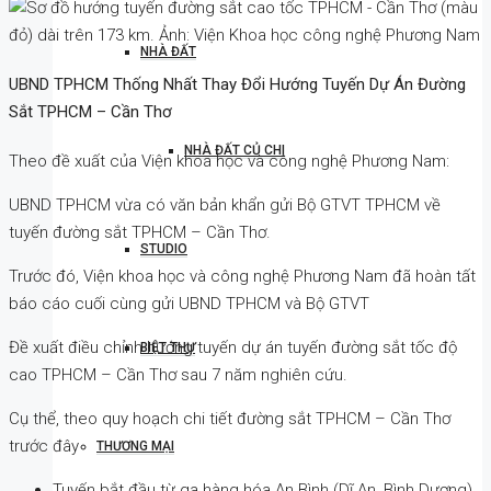
NHÀ ĐẤT
UBND TPHCM Thống Nhất Thay Đổi Hướng Tuyến Dự Án Đường
Sắt TPHCM – Cần Thơ
NHÀ ĐẤT CỦ CHI
Theo đề xuất của Viện khoa học và công nghệ Phương Nam:
UBND TPHCM vừa có văn bản khẩn gửi Bộ GTVT TPHCM về
tuyến đường sắt TPHCM – Cần Thơ.
STUDIO
Trước đó, Viện khoa học và công nghệ Phương Nam đã hoàn tất
báo cáo cuối cùng gửi UBND TPHCM và Bộ GTVT
Đề xuất điều chỉnh hướng tuyến dự án tuyến đường sắt tốc độ
BIỆT THỰ
cao TPHCM – Cần Thơ sau 7 năm nghiên cứu.
Cụ thể, theo quy hoạch chi tiết đường sắt TPHCM – Cần Thơ
trước đây
THƯƠNG MẠI
Tuyến bắt đầu từ ga hàng hóa An Bình (Dĩ An, Bình Dương)