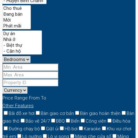
Price Range
From
To
Other Features
Bãi đỗ xe hơi
Bàn giao cơ bản
Bàn giao hoàn thiện
Bàn
giao thô
Bảo vệ 24/7
BBQ
Biển
Công viên
Điều hòa
Đường chạy bộ
Giặt ủi
Hồ bơi
Karaoke
Khu vui chơi
trẻ em
Lò nướng
Lò vi song
Màng che cửa sổ
Mảng