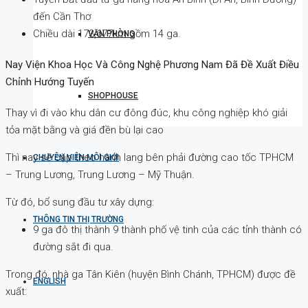
đến Cần Thơ
Chiều dài 173,677km gồm 14 ga.
VĂN PHÒNG
Nay Viện Khoa Học Và Công Nghệ Phương Nam Đã Đề Xuất Điều
Chỉnh Hướng Tuyến
SHOPHOUSE
Thay vì đi vào khu dân cư đông đúc, khu công nghiệp khó giải
tỏa mặt bằng và giá đền bù lại cao
Thì nay sẽ cặp theo hành lang bên phải đường cao tốc TPHCM
CHUYÊN VIÊN MÔI GIỚI
– Trung Lương, Trung Lương – Mỹ Thuận.
Từ đó, bổ sung đầu tư xây dựng:
THÔNG TIN THỊ TRƯỜNG
9 ga đô thị thành 9 thành phố vệ tinh của các tỉnh thành có
đường sắt đi qua.
Trong đó, nhà ga Tân Kiên (huyện Bình Chánh, TPHCM) được đề
ENGLISH
xuất: