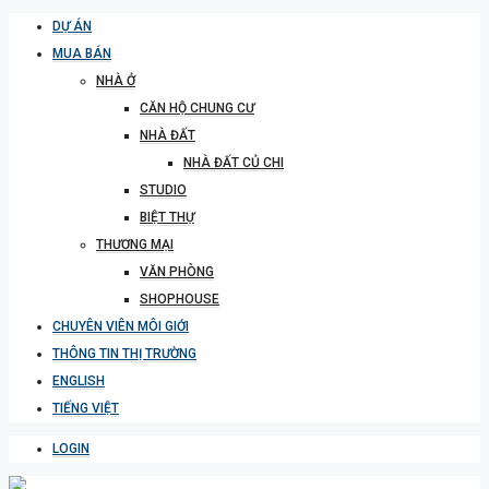
DỰ ÁN
MUA BÁN
NHÀ Ở
CĂN HỘ CHUNG CƯ
NHÀ ĐẤT
NHÀ ĐẤT CỦ CHI
STUDIO
BIỆT THỰ
THƯƠNG MẠI
VĂN PHÒNG
SHOPHOUSE
CHUYÊN VIÊN MÔI GIỚI
THÔNG TIN THỊ TRƯỜNG
ENGLISH
TIẾNG VIỆT
LOGIN