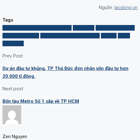
Nguồn:
laodong.vn
Tags
Đường cao tốc TPHCM - Cần Thơ
Đường sắt
Đường sắt cao tốc
TPHCM - Cần Thơ
Đường sắt TPHCM - Cần Thơ
TPHCM
Tuyến
đường sắt
Prev Post
Dự án đầu tư khủng, TP Thủ Đức đón nhận vốn đầu tư hơn
20.000 tỉ đồng.
Next post
Bốn tàu Metro Số 1 sắp về TP HCM
Zen Nguyen