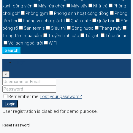
xanh công viên
Máy rửa chén
Máy sấy
Nhà trẻ
Phòng
chơi golf
Phòng gym
Phòng sinh hoạt cộng đồng
Phòng
tắm hơi
Phòng vui chơi giải trí
Quán cafe
Quầy bar
Sân
bóng rổ
Sân tennis
Siêu thị
Sông nước
Thang máy
Trung tâm mua sắm
Truyền hình cáp
Tủ lạnh
Tủ quần áo
Vòi sen ngoài trời
WiFi
Search
Login
×
Remember me
Lost your password?
Login
User registration is disabled for demo purpose.
Reset Password