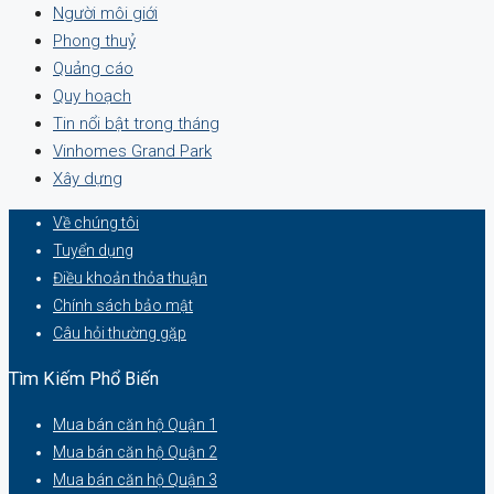
Người môi giới
Phong thuỷ
Quảng cáo
Quy hoạch
Tin nổi bật trong tháng
Vinhomes Grand Park
Xây dựng
Về chúng tôi
Tuyển dụng
Điều khoản thỏa thuận
Chính sách bảo mật
Câu hỏi thường gặp
Tìm Kiếm Phổ Biến
Mua bán căn hộ Quận 1
Mua bán căn hộ Quận 2
Mua bán căn hộ Quận 3