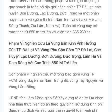
Theo UBND tỉnh Lâm Đồng, phạm vi ranh giới được lập
quy hoạch là toàn bộ địa giới hành chính TP Đà Lạt, các
huyện Đơn Dương, Lạc Dương, Đức Trọng và một phần
huyện Lâm Hà (gồm thị trấn Nam Ban và các xã Mê Linh,
Đông Thanh, Gia Lâm, Nam Hà). Toàn bộ vùng này có
cao trình từ 850 m trở lên với diện tích 335.930 ha.
Phạm Vi Nghiên Cứu Là Vùng Bán Kính Ảnh Hưởng
Của TP Đà Lạt Và Vùng Phụ Cận Gồm TP Đà Lạt, Các
Huyện Lạc Dương, Đơn Dương, Đức Trọng, Lâm Hà Và
Đam Rông Với Cao Trình 850 M Trở Lên.
Còn phạm vi nghiên cứu mở rộng bao gồm vùng TP
HCM, vùng duyên hải Nam Trung Bộ, vùng Tây Nguyên và
Vùng Lâm Đồng.
UBND tỉnh Lâm Đồng giao Sở Xây dựng tổ chức lựa chọn
nhà thầu thực hiện đồ án theo quy định, sử dụng kinh phí
đúng mục đích và hiệu quả, thanh quyết toán kinh phí