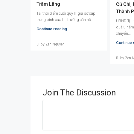
Trầm Lắng
Củ Chi,
Thành 
Tại thời điểm cuối quý II, giá sơ cấp
trung bình của thị trường căn hộ...
UBND Tp.H
quả 3 năm 
Continue reading
chuyển...
Continue 
by Zen Nguyen
by Zen 
Join The Discussion