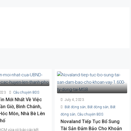
2023
Câu chuyện BDS
in Mới Nhất Về Việc
July 4, 2023
ần Giờ, Bình Chánh,
Bất động sản
,
Bất động sản
,
Bất
 Hóc Môn, Nhà Bè Lên
động sản
,
Câu chuyện BDS
Phố
Novaland Tiếp Tục Bổ Sung
Tài Sản Đảm Bảo Cho Khoản
CM vừa có báo cáo kết