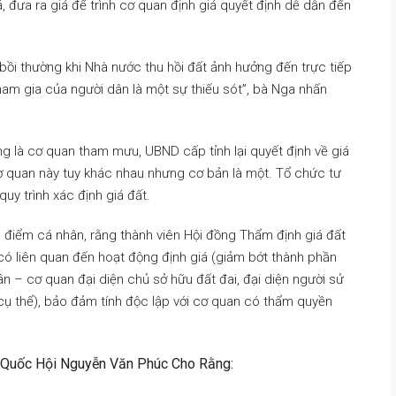
á, đưa ra giá để trình cơ quan định giá quyết định dễ dẫn đến
 bồi thường khi Nhà nước thu hồi đất ảnh hưởng đến trực tiếp
am gia của người dân là một sự thiếu sót”, bà Nga nhấn
g là cơ quan tham mưu, UBND cấp tỉnh lại quyết định về giá
ơ quan này tuy khác nhau nhưng cơ bản là một. Tổ chức tư
quy trình xác định giá đất.
n điểm cá nhân, rằng thành viên Hội đồng Thẩm định giá đất
ó liên quan đến hoạt động định giá (giảm bớt thành phần
n – cơ quan đại diện chủ sở hữu đất đai, đại diện người sử
cụ thể), bảo đảm tính độc lập với cơ quan có thẩm quyền
 Quốc Hội Nguyễn Văn Phúc Cho Rằng: